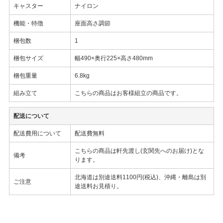
キャスター
ナイロン
機能・特徴
座面高さ調節
梱包数
1
梱包サイズ
幅490×奥行225×高さ480mm
梱包重量
6.8kg
組み立て
こちらの商品はお客様組立の商品です。
配送について
配送費用について
配送費無料
こちらの商品は軒先渡し(玄関先へのお届け)とな
備考
ります。
北海道は別途送料1100円(税込)、沖縄・離島は別
ご注意
途送料お見積り。