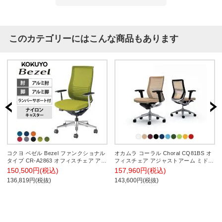
このカテゴリーにはこんな商品もあります
コクヨ ベゼル Bezel ファンクショナル
オカムラ コーラル Choral CQ81BS オ
タイプ CR-A2863 オフィスチェア アル
フィスチェア アジャストアーム ミドル
ミ肘(固定肘) アルミ脚 ナイロンキャス
バック アルミ脚 ランバー付き 背メッ
150,500円(税込)
157,960円(税込)
ター ランバーサポート付き 背メッシュ
シュ 座面クッション ポリッシュフレー
136,819円(税抜)
143,600円(税抜)
座面布張り ブラックフレーム
ム ブラックボディ