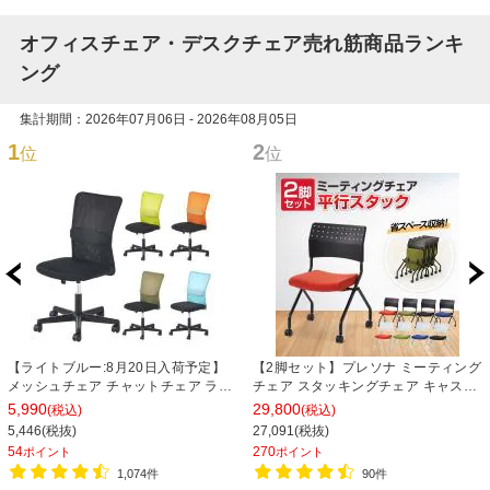
オフィスチェア・デスクチェア売れ筋商品ランキ
ング
集計期間：2026年07月06日 - 2026年08月05日
1
2
位
位
【ライトブルー:8月20日入荷予定】
【2脚セット】プレソナ ミーティング
メッシュチェア チャットチェア ラン
チェア スタッキングチェア キャスタ
バーサポート オフィスチェア デスク
ー付き 座面クッション 幅570×奥行
5,990
29,800
(税込)
(税込)
チェア 会議椅子 幅580×奥行580×高
565×高さ805mm 会議室 収納 法人
5,446(税抜)
27,091(税抜)
さ835-930mm
大人数 重ねる 会議用椅子 会議用チェ
54
270
ポイント
ポイント
ア
1,074件
90件