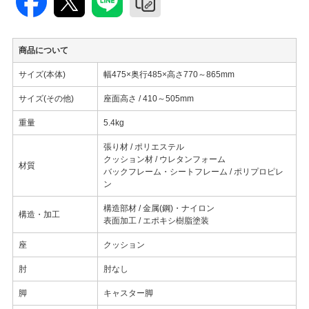
商品について
サイズ(本体)
幅475×奥行485×高さ770～865mm
サイズ(その他)
座面高さ / 410～505mm
重量
5.4kg
張り材 / ポリエステル
クッション材 / ウレタンフォーム
材質
バックフレーム・シートフレーム / ポリプロピレ
ン
構造部材 / 金属(鋼)・ナイロン
構造・加工
表面加工 / エポキシ樹脂塗装
座
クッション
肘
肘なし
脚
キャスター脚