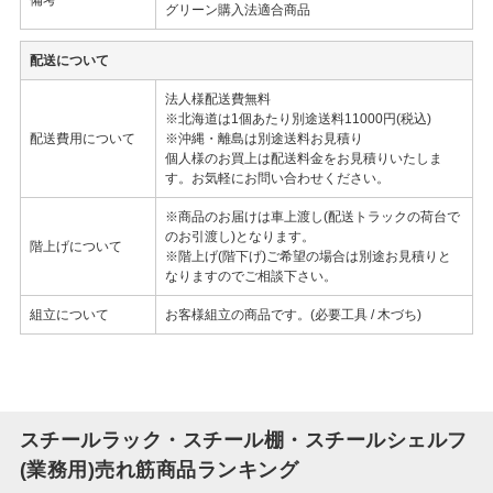
グリーン購入法適合商品
配送について
法人様配送費無料
※北海道は1個あたり別途送料11000円(税込)
配送費用について
※沖縄・離島は別途送料お見積り
個人様のお買上は配送料金をお見積りいたしま
す。お気軽にお問い合わせください。
※商品のお届けは車上渡し(配送トラックの荷台で
のお引渡し)となります。
階上げについて
※階上げ(階下げ)ご希望の場合は別途お見積りと
なりますのでご相談下さい。
組立について
お客様組立の商品です。(必要工具 / 木づち)
スチールラック・スチール棚・スチールシェルフ
(業務用)売れ筋商品ランキング