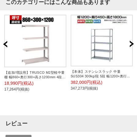
このカテゴリーにはこんな商品もあります
【本体】ステンレスラック 中量
【追加/増設用】TRUSCO M2型軽中量
SUS304 300kg/段 5段 幅1200×奥行
棚 幅860×奥行300×高さ1200mm 4段
450×高さ1800mm
連結 ネオグレー 509-1985
382,000円(税込)
18,990円(税込)
347,273円(税抜)
17,264円(税抜)
レビュー