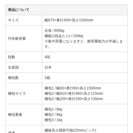
商品について
サイズ
幅875×奥行450×高さ1500mm
全体 / 600kg
棚板(1段あたり) / 100kg
均等耐荷重
※集中荷重になりますと、耐荷重能力が半減しま
す。
段数
4段
生産国
日本
梱包数
3箱
梱包1 / 幅60×奥行60×高さ1500mm
梱包サイズ
梱包2 / 幅910×奥行460×高さ115mm
梱包3 / 幅200×奥行200×高さ130mm
梱包1 / 8kg
梱包重量
梱包2 / 8kg
梱包3 / 1kg
棚板高さ調節可能(25mmピッチ)
備考