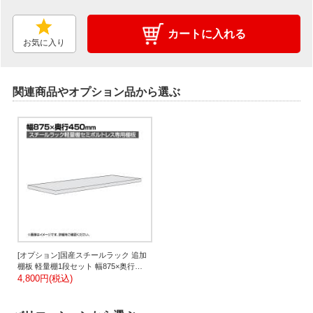
カートに入れる
お気に入り
関連商品やオプション品から選ぶ
[オプション]国産スチールラック 追加
棚板 軽量棚1段セット 幅875×奥行
450mm用 セミボルトレス
4,800円(税込)