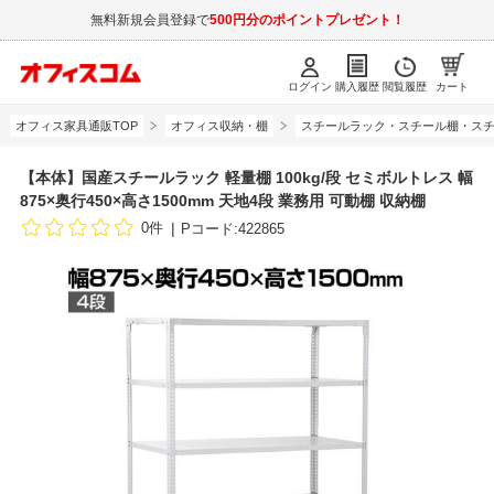
無料新規会員登録で
500円分のポイントプレゼント！
ログイン
購入履歴
閲覧履歴
カート
オフィス家具通販TOP
オフィス収納・棚
スチールラック・スチール棚・スチ
【本体】国産スチールラック 軽量棚 100kg/段 セミボルトレス 幅
875×奥行450×高さ1500mm 天地4段 業務用 可動棚 収納棚
0件
Pコード:422865