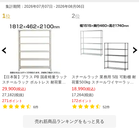
集計期間：2026年07月07日 - 2026年08月06日
1
2
位
位
【日本製】プラス PB 国産軽量ラック
スチールラック 業務用 5段 可動棚 耐
スチールラック ボルトレス 耐荷重
荷重500kg スチールワイヤーラック
150kg/段 天地6段 幅1812×奥行462×
シェルゴ 幅1515×奥行460×高さ
29,900
18,990
(税込)
(税込)
高さ2100mm スチール棚 スチールシ
1740mm
27,182(税抜)
17,264(税抜)
ェルフ 収納棚 オープンラック 収納ラ
271
172
ポイント
ポイント
ック
6件
52件
売れ筋商品ランキングをもっと見る