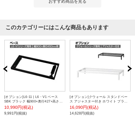
おすすめ商品を見る
このカテゴリーにはこんな商品もあります
[オプション]L6-11 | L6・V1 ベース
[オプション]クウォール スタンドベー
SBK ブラック 幅900×奥行427×高さ
ス アジャスター付き ホワイト ブラッ
50mm プラス(PLUS)
ク 幅900×奥行450×高さ130mm RW45-
10,990円(税込)
16,090円(税込)
13SB RK45-13SB 【国産】 【完成品】
9,991円(税抜)
14,628円(税抜)