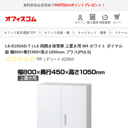
無料新規会員登録で
500円分のポイントプレゼント！
ログイン
購入履歴
閲覧履歴
カート
オフィス家具通販TOP
オフィス収納・棚
キャビネット・書庫
スチール
L6-E105AD-T | L6 両開き保管庫 上置き用 W4 ホワイト ダイヤル
錠 幅800×奥行450×高さ1050mm プラス(PULS)
0件
Pコード:422563