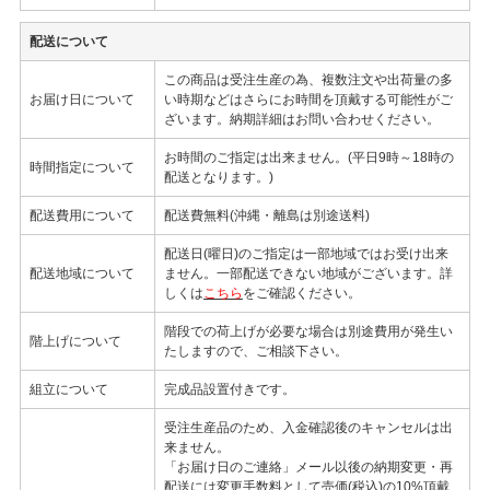
配送について
この商品は受注生産の為、複数注文や出荷量の多
お届け日について
い時期などはさらにお時間を頂戴する可能性がご
ざいます。納期詳細はお問い合わせください。
お時間のご指定は出来ません。(平日9時～18時の
時間指定について
配送となります。)
配送費用について
配送費無料(沖縄・離島は別途送料)
配送日(曜日)のご指定は一部地域ではお受け出来
配送地域について
ません。一部配送できない地域がございます。詳
しくは
こちら
をご確認ください。
階段での荷上げが必要な場合は別途費用が発生い
階上げについて
たしますので、ご相談下さい。
組立について
完成品設置付きです。
受注生産品のため、入金確認後のキャンセルは出
来ません。
「お届け日のご連絡」メール以後の納期変更・再
配送には変更手数料として売価(税込)の10%頂戴