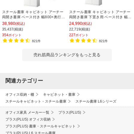
スチール書庫 キャビネット アーチー
スチール書庫 キャビネット アーチー
両開き書庫 ベース付き 幅800×奥行
両開き書庫 下置き用 ベース付き 幅
400×高さ1850mm
800×奥行400×高さ1100mm
38,980
24,990
(税込)
(税込)
35,437(税抜)
22,719(税抜)
354
227
ポイント
ポイント
821件
821件
売れ筋商品ランキングをもっと見る
関連カテゴリー
オフィス収納・棚
キャビネット・書庫
スチールキャビネット・スチール書庫
スチール書庫 L6シリーズ
オフィス家具 メーカー一覧
プラス(PLUS)
プラス(PLUS) オフィス収納
プラス(PLUS) 書庫・スチールキャビネット
プラス(PLUS) L6 スチール書庫