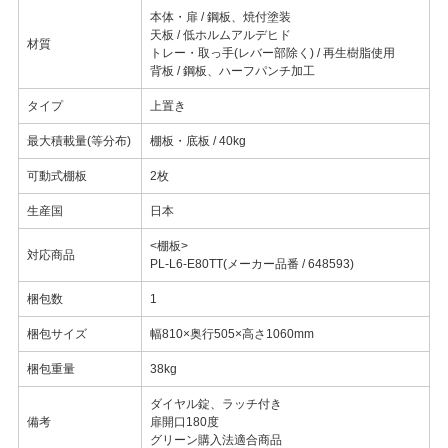
本体・扉 / 鋼板、焼付塗装
天板 / 低ホルムアルデヒド
材質
トレー・取っ手(レバー部除く) / 再生樹脂使用
背板 / 鋼板、ハーフパンチ加工
タイプ
上置き
最大積載量(等分布)
棚板・底板 / 40kg
可動式棚板
2枚
生産国
日本
<棚板>
対応商品
PL-L6-E80TT(メーカー品番 / 648593)
梱包数
1
梱包サイズ
幅810×奥行505×高さ1060mm
梱包重量
38kg
ダイヤル錠、ラッチ付き
備考
扉開口180度
グリーン購入法適合商品