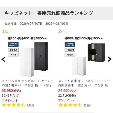
キャビネット・書庫売れ筋商品ランキング
集計期間：2026年07月07日 - 2026年08月06日
1
2
位
位
スチール書庫 キャビネット アーチー
スチール書庫 キャビネット アーチー
両開き書庫 ベース付き 幅800×奥行
両開き書庫 下置き用 ベース付き 幅
400×高さ1850mm
800×奥行400×高さ1100mm
38,980
24,990
(税込)
(税込)
35,437(税抜)
22,719(税抜)
354
227
ポイント
ポイント
821件
821件