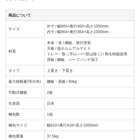
商品について
外寸 / 幅900×奥行400×高さ1050mm
サイズ
内寸 / 幅864×奥行364×高さ1000mm
本体・扉 / 鋼板、焼付塗装
天板 / 低ホルムアルデヒド
材質
トレー・取っ手(レバー部は除く) / 再生樹脂使用
背板 / 鋼板、ハーフパンチ加工
タイプ
上置き・下置き
最大積載量(等分布)
棚板・底板 / 40kg
可動式棚板
2枚
生産国
日本
梱包数
1箱
梱包サイズ
幅910×奥行418×高さ1060mm
梱包重量
37.5kg