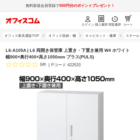
無料新規会員登録で
500円分のポイントプレゼント！
ログイン
購入履歴
閲覧履歴
カート
オフィス家具通販TOP
オフィス収納・棚
キャビネット・書庫
スチール
L6-A105A | L6 両開き保管庫 上置き・下置き兼用 W4 ホワイト
幅900×奥行400×高さ1050mm プラス(PULS)
0件
Pコード:422533