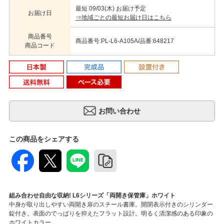
最短 09/03(木) お届け予定
お届け日
⇒地域ごとの最短お届け日はこちら
商品番号
商品番号:PL-L6-A105A/品番:648217
商品コード
この商品をシェアする
組み合わせ自由な収納! L6シリーズ「両開き保管庫」ホワイト
中身が取り出しやすい両開き扉のスチール書庫。開閉表示付きのシリンダー
錠付き。表面のでっぱりを抑えたフラット設計。明るく清潔感のある印象の
ホワイトカラー。