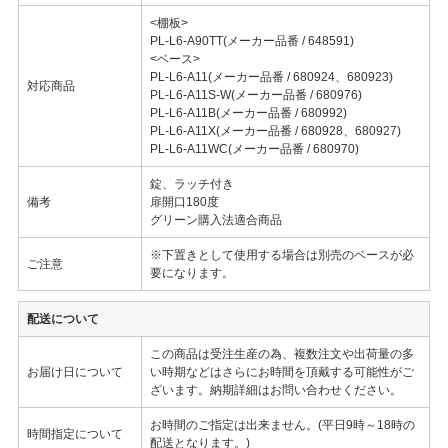
<棚板>
PL-L6-A90TT(メーカー品番 / 648591)
<ベース>
PL-L6-A11(メーカー品番 / 680924、680923)
対応商品
PL-L6-A11S-W(メーカー品番 / 680976)
PL-L6-A11B(メーカー品番 / 680992)
PL-L6-A11X(メーカー品番 / 680928、680927)
PL-L6-A11WC(メーカー品番 / 680970)
錠、ラッチ付き
備考
扉開口180度
グリーン購入法適合商品
※下置きとして使用する場合は別売のベースが必
ご注意
要になります。
配送について
この商品は受注生産の為、複数注文や出荷量の多
お届け日について
い時期などはさらにお時間を頂戴する可能性がご
ざいます。納期詳細はお問い合わせください。
お時間のご指定は出来ません。(平日9時～18時の
時間指定について
配送となります。)