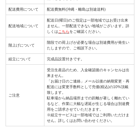
配送費用について
配送費無料(沖縄・離島は別途送料)
配送日(曜日)のご指定は一部地域ではお受け出来
配送地域について
ません。一部配送できない地域がございます。詳
しくは
こちら
をご確認ください。
階段での荷上げが必要な場合は別途費用が発生い
階上げについて
たしますので、ご相談下さい。
組立について
完成品設置付きです。
受注生産品のため、入金確認後のキャンセルは出
来ません。
「お届け日のご連絡」メール以後の納期変更・再
配送には変更手数料として売価(税込)の10%頂戴
致します。
ご注意
駐車場から納品場所までの距離が著しく離れてい
るなど、作業に大幅な遅延が生じる場合は別途費
用をご請求させていただきます。
※組立サービスは一部地域ではご利用いただけま
せん。詳しくはお問い合わせください。