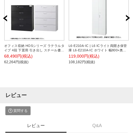
オフィス収納 HOSシリーズ ラテラルタ
L6-E210A-IC | L6 ICライト両開き保管
イプ 4段 下置用 引き出し スチール書庫
庫 L6-E210A-IC ホワイト 幅800×奥行
幅900×奥行400×高さ1050mm スチール
450×高さ2100mm プラス(PLUS)
68,490円(税込)
119,000円(税込)
キャビネット 書類整理 収納 【国産】
62,264円(税抜)
108,182円(税抜)
【完成品】
レビュー
質問する
レビュー
Q&A