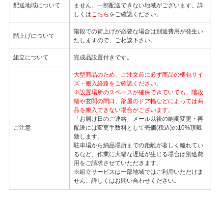
配送地域について
ません。一部配送できない地域がございます。詳
しくは
こちら
をご確認ください。
階段での荷上げが必要な場合は別途費用が発生い
階上げについて
たしますので、ご相談下さい。
組立について
完成品設置付きです。
大型商品のため、ご注文前に必ず商品の梱包サイ
ズ・搬入経路をご確認ください。
※設置場所のスペースが確保できていても、階段
幅や玄関の間口、部屋のドア幅などによっては商
品を搬入できない場合がございます。
「お届け日のご連絡」メール以後の納期変更・再
ご注意
配送には変更手数料として売価(税込)の10%頂戴
致します。
駐車場から納品場所までの距離が著しく離れてい
るなど、作業に大幅な遅延が生じる場合は別途費
用をご請求させていただきます。
※組立サービスは一部地域ではご利用いただけま
せん。詳しくはお問い合わせください。