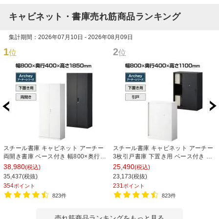
キャビネット・書庫売れ筋商品ランキング
集計期間：2026年07月10日 - 2026年08月09日
1
2
位
位
スチール書庫 キャビネット アーチー
スチール書庫 キャビネット アーチー
両開き書庫 ベース付き 幅800×奥行
3枚引戸書庫 下置き用 ベース付き 幅
400×高さ1850mm
800×奥行400×高さ1100mm
38,980
25,490
(税込)
(税込)
35,437(税抜)
23,173(税抜)
354
231
ポイント
ポイント
823件
823件
売れ筋商品ランキングをもっと見る