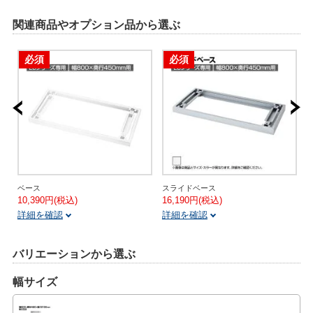
関連商品やオプション品から選ぶ
必須
必須
ベース
スライドベース
10,390円(税込)
16,190円(税込)
3
詳細を確認
詳細を確認
バリエーションから選ぶ
幅サイズ