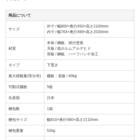
商品について
外寸 / 幅800×奥行450×高さ2100mm
サイズ
内寸 / 幅764×奥行499×高さ2030mm
本体 / 鋼板、焼付塗装
材質
天板 / 低ホルムアルデヒド
背板 / 鋼板、ハーフパンチ加工
タイプ
下置き
最大積載量(等分布)
棚板・底板 / 40kg
可動式棚板
5枚
生産国
日本
梱包数
1箱
梱包サイズ
幅810×奥行480×高さ2110mm
梱包重量
52kg