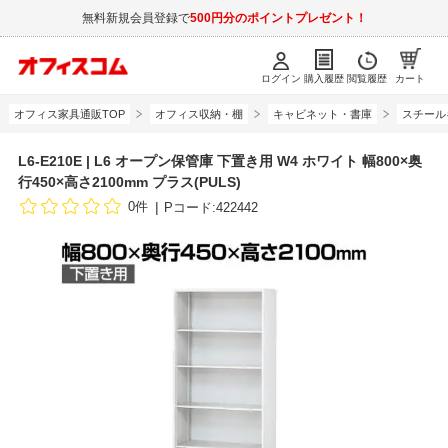
無料新規会員登録で
500円分のポイントプレゼント！
ログイン
購入履歴
閲覧履歴
カート
オフィス家具通販TOP
オフィス収納・棚
キャビネット・書庫
スチール
L6-E210E | L6 オープン保管庫 下置き用 W4 ホワイト 幅800×奥
行450×高さ2100mm プラス(PULS)
0件
Pコード:422442