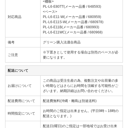
<棚板>
PL-L6-E80TT(メーカー品番 / 648593)
<ベース>
対応商品
PL-L6-E11-W(メーカー品番 / 680959)
PL-L6-E11S-W(メーカー品番 / 680978)
PL-L6-E11B(メーカー品番 / 680993)
PL-L6-E11WC(メーカー品番 / 680968)
備考
グリーン購入法適合商品
※下置きとして使用する場合は別売のベースが必
ご注意
要になります。
配送について
この商品は受注生産の為、複数注文や出荷量の多
お届けについて
い時期などはさらにお時間を頂戴する可能性がご
ざいます。納期詳細はお問い合わせください。
配送費用について
配送費無料(沖縄・離島は別途送料)
お時間のご指定は出来ません。(平日9時～18時の
時間指定について
配送となります。)
配送日(曜日)のご指定は一部地域ではお受け出来