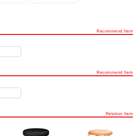
 合成皮革、PVC、PU
ダイニングチェア 樹脂、その他
丸椅子・スツール 折りたたみ
オカムラ(okamura)
Recommend Item
チェア
足置き付き カウンターチェア
ち上がり補助椅子
介護椅子・施設向けロビーチェア・ロビーソファ
ョン
姿勢矯正
オットマン・フットレスト
チェアカート
Recommend Item
Relation Item