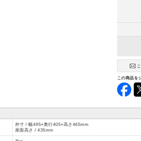
この商品を
外寸 / 幅495×奥行405×高さ465mm
座面高さ / 435mm
3kg