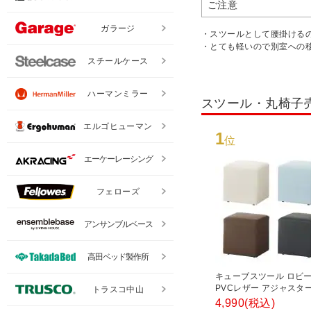
ご注意
ガラージ
・スツールとして腰掛ける
・とても軽いので別室への
スチールケース
ハーマンミラー
スツール・丸椅子
エルゴヒューマン
1
位
エーケーレーシング
フェローズ
アンサンブルベース
高田ベッド製作所
キューブスツール ロビ
PVCレザー アジャスタ
トラスコ中山
400×奥行400×高さ400
4,990
(税込)