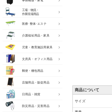
事務機器・家電
工場・物流・
作業現場用品
医療･整体･エステ
介護福祉用品・家具
児童・教育施設用家具
文房具・オフィス用品
郵便・梱包用品
店舗用品・販促用品
商品について
日用品・雑貨
サイズ
防災用品・災害用品
重量