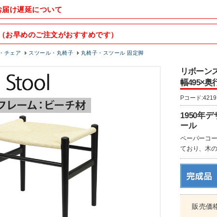
お届け遅延について
（お早めのご注文がおすすめです）
・チェア
スツール・丸椅子
丸椅子・スツール 固定脚
リボーンス
幅495×奥
Pコード:4219
1950
ール
ペーパーコ
ており、木
販売価