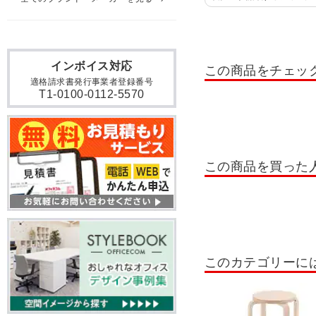
ダイニングチェア 布・ファ
ダイニングベンチ
スツ
インボイス対応
この商品をチェッ
カウンターチェア
木製
適格請求書発行事業者登録番号
T1-0100-0112-5570
デザイナーチェア・ブラン
折りたたみ 椅子・チェア
オプション品
チェアマ
この商品を買った
このカテゴリーに