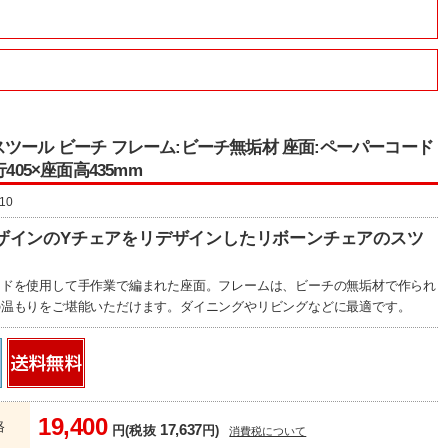
ツール ビーチ フレーム:ビーチ無垢材 座面:ペーパーコード
行405×座面高435mm
10
年デザインのYチェアをリデザインしたリボーンチェアのスツ
ードを使用して手作業で編まれた座面。フレームは、ビーチの無垢材で作られ
の温もりをご堪能いただけます。ダイニングやリビングなどに最適です。
19,400
格
17,637
円(税抜
円)
消費税について