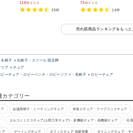
ー ダーク
しゃれ 丸椅子 スツール 木製 バー
118
73
ポイント
ポイント
チェア【ブラック座面・ベージュ
35件
14件
座面】
売れ筋商品ランキングをもっと
・丸椅子
丸椅子・スツール 固定脚
テリア
チェア
ロビーチェア・ロビーベンチ・ロビーソファ・長椅子
ロビーチェア
連カテゴリー
ェア
会議用椅子・ミーティングチェア
布張りチェア・ファブリックチェア
ア
エルゴノミクスチェア(人間工学チェア)・多機能チェア・高機能チェア
社
ェア
ゲーミングチェア
オフィスチェア 高耐荷重
ダイニングチェア・ダ