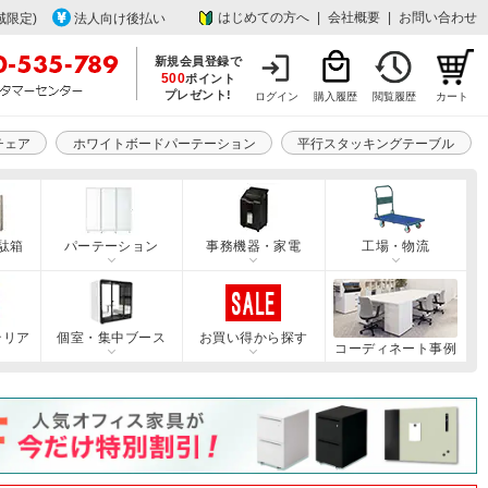
はじめての方へ
|
会社概要
|
お問い合わせ
域限定)
法人向け後払い
新規会員登録で
500
ポイント
プレゼント!
ログイン
購入履歴
閲覧履歴
カート
チェア
ホワイトボードパーテーション
平行スタッキングテーブル
駄箱
パーテーション
事務機器・家電
工場・物流
テリア
個室・集中ブース
お買い得から探す
コーディネート事例