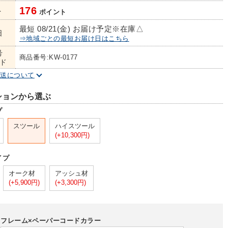
176
ト
ポイント
最短 08/21(金) お届け予定
※在庫△
日
⇒地域ごとの最短お届け日はこちら
号
商品番号:KW-0177
ド
配送について
ションから選ぶ
プ
スツール
ハイスツール
(+10,300円)
イプ
オーク材
アッシュ材
(+5,900円)
(+3,300円)
フレーム×ペーパーコードカラー