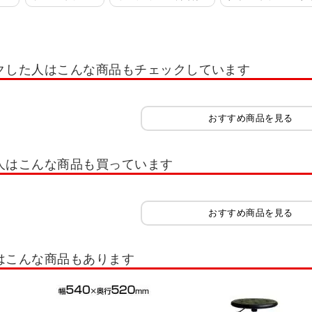
ブリック
ダイニングチェア 木製
ダイニングチェア 本革
ダイニングチェア
ール・丸椅子
丸椅子・スツール キャスター付き
丸椅子・スツール 固定脚
クした人はこんな商品もチェックしています
 カウンターチェア
背もたれ付き カウンターチェア
背もたれなし カウンター
ドチェア
介護・福祉施設向け椅子
高齢者向け椅子
高さ調節椅子
立
おすすめ商品を見る
座椅子
バランスチェア・バランスボール
チェア用品
座布団・クッシ
ット
人はこんな商品も買っています
おすすめ商品を見る
はこんな商品もあります