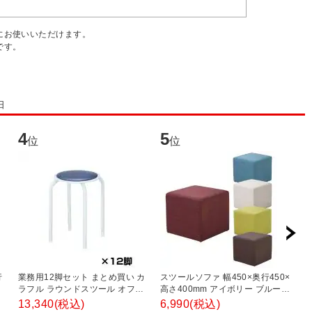
にお使いいただけます。
です。
日
4
5
6
位
位
行
業務用12脚セット まとめ買い カ
スツールソファ 幅450×奥行450×
【
ラフル ラウンドスツール オフィ
高さ400mm アイボリー ブルー
丸
ス 待合室 椅子 スタッキング FB-
ブラウン グリーン レッド
2
13,340
(税込)
6,990
(税込)
1