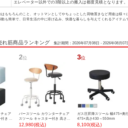
エレベーター以外での3階以上の搬入は都度見積となります。
のはもちろんのこと、オットマンとしてやちょっとした荷物置きなど用途は様々
移動も簡単で、日常生活の中に溶け込み、快適な暮らしを与えてくれるアイテム
売れ筋商品ランキング
集計期間：2026年07月08日 - 2026年08月07
2
3
位
位
ーチェア
バースツール カウンターチェア
ガス圧昇降スツール 幅475×奥
ー付き 幅
スツール キャスター付き 高さ調
475×高さ430～550mm
mm 【ブ
節機能付き 高さ825～975mm お
12,980
(税込)
8,100
(税込)