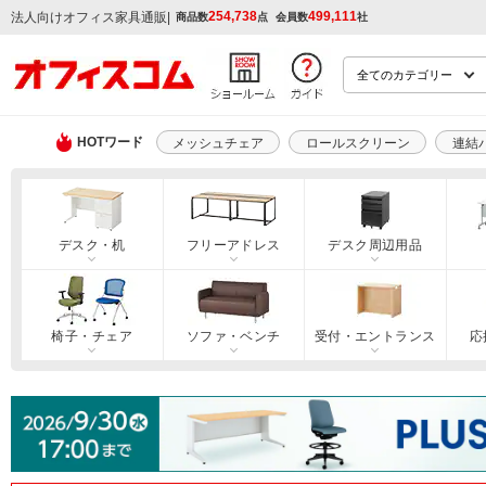
254,738
499,111
|
法人向けオフィス家具通販
商品数
点
会員数
社
HOTワード
メッシュチェア
ロールスクリーン
連結
デスク・机
フリーアドレス
デスク周辺用品
椅子・チェア
ソファ・ベンチ
受付・エントランス
応