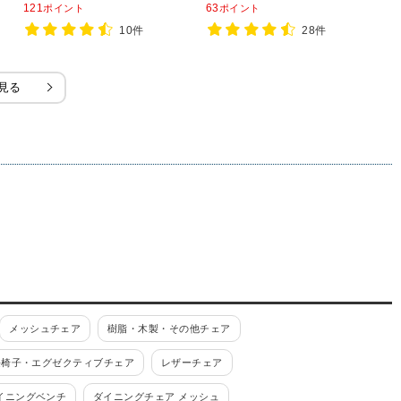
01
121
63
1
ポイント
ポイント
10件
28件
見る
メッシュチェア
樹脂・木製・その他チェア
長椅子・エグゼクティブチェア
レザーチェア
イニングベンチ
ダイニングチェア メッシュ