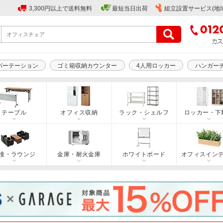
3,300円以上で送料無料
最短当日出荷
組立設置サービス(地
パーテーション
ゴミ箱収納カウンター
4人用ロッカー
ハンガー
テーブル
オフィス収納
ラック・シェルフ
ロッカー・下
接・ラウンジ
金庫・耐火金庫
ホワイトボード
オフィスイン