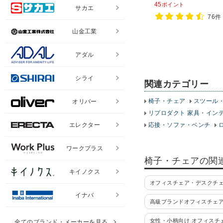
ラック アイボリー ブル
45
ポイント
サカエ
ブラウン】
76件
山金工業
アダル
シライ
関連カテゴリー
椅子・チェア
スツール
オリバー
リプロダクト 家具・イン
応接・ソファ・ベンチ
エレクター
ワークプラス
椅子・チェアの関
キイノクス
オフィスチェア・デスクチ
イナバ
高級ブランドオフィスチェ
女性・小柄向け オフィスチ
全てのブランド・メーカーを見る