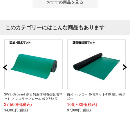
おすすめ商品を見る
このカテゴリーにはこんな商品もあります
SWS Oilguard 多目的液体用養生吸着マ
白光 ハッコー 静電マット499 幅1×長さ
ット ノンスリップロール 幅0.76×長さ
10m
20m RG-9280
37,500円(税込)
106,700円(税込)
34,091円(税抜)
97,000円(税抜)