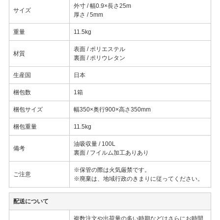
外寸 / 幅0.9×長さ25m
サイズ
厚さ / 5mm
重量
11.5kg
表面 / ポリエステル
材質
裏面 / ポリウレタン
生産国
日本
梱包数
1箱
梱包サイズ
幅350×奥行900×高さ350mm
梱包重量
11.5kg
油吸収量 / 100L
備考
裏面 / フイルム加工ありあり
※保管の際は火気厳禁です。
ご注意
※廃棄は、地域行政のきまりに従ってください。
配送について
複数注文や出荷量の多い時期などはさらにお時間