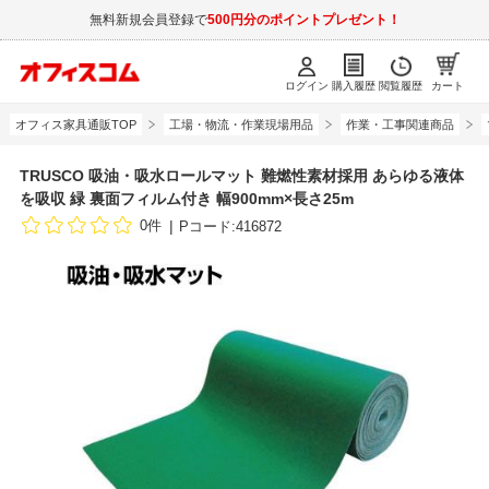
無料新規会員登録で
500円分のポイントプレゼント！
ログイン
購入履歴
閲覧履歴
カート
オフィス家具通販TOP
工場・物流・作業現場用品
作業・工事関連商品
TRUSCO 吸油・吸水ロールマット 難燃性素材採用 あらゆる液体
を吸収 緑 裏面フィルム付き 幅900mm×長さ25m
0件
Pコード:416872