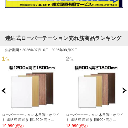
連結式ローパーテーション売れ筋商品ランキング
集計期間：2026年07月10日 - 2026年08月09日
1
2
位
位
ローパーテーション 木目調・ホワイ
ローパーテーション 木目調・ホワイ
ト 連結可 床置き 幅1200×高さ
ト 連結可 床置き 幅900×高さ
1800mm パーティション 衝立 間仕切
1800mm パーティション 衝立 間仕切
19,990
18,990
(税込)
(税込)