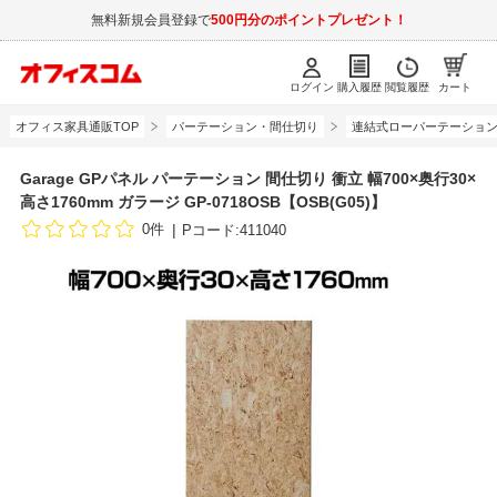
無料新規会員登録で
500円分のポイントプレゼント！
ログイン
購入履歴
閲覧履歴
カート
オフィス家具通販TOP
パーテーション・間仕切り
連結式ローパーテーショ
Garage GPパネル パーテーション 間仕切り 衝立 幅700×奥行30×
高さ1760mm ガラージ GP-0718OSB【OSB(G05)】
0件
Pコード:411040