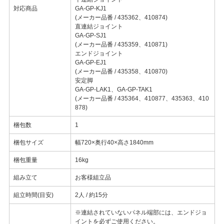
対応商品
GA-GP-KJ1
(メーカー品番 / 435362、410874)
直連結ジョイント
GA-GP-SJ1
(メーカー品番 / 435359、410871)
エンドジョイント
GA-GP-EJ1
(メーカー品番 / 435358、410870)
安定脚
GA-GP-LAK1、GA-GP-TAK1
(メーカー品番 / 435364、410877、435363、410
878)
梱包数
1
梱包サイズ
幅720×奥行40×高さ1840mm
梱包重量
16kg
組み立て
お客様組立品
組立時間(目安)
2人 / 約15分
※連結されていないパネル端部には、エンドジョ
イントを必ずご使用ください。