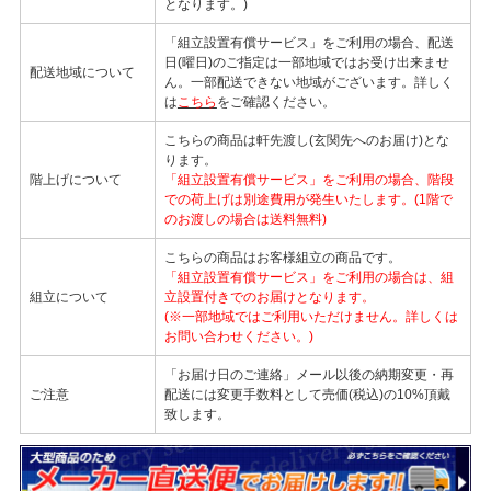
となります。)
「組立設置有償サービス」をご利用の場合、配送
日(曜日)のご指定は一部地域ではお受け出来ませ
配送地域について
ん。一部配送できない地域がございます。詳しく
は
こちら
をご確認ください。
こちらの商品は軒先渡し(玄関先へのお届け)とな
ります。
階上げについて
「組立設置有償サービス」をご利用の場合、階段
での荷上げは別途費用が発生いたします。(1階で
のお渡しの場合は送料無料)
こちらの商品はお客様組立の商品です。
「組立設置有償サービス」をご利用の場合は、組
組立について
立設置付きでのお届けとなります。
(※一部地域ではご利用いただけません。詳しくは
お問い合わせください。)
「お届け日のご連絡」メール以後の納期変更・再
ご注意
配送には変更手数料として売価(税込)の10%頂戴
致します。