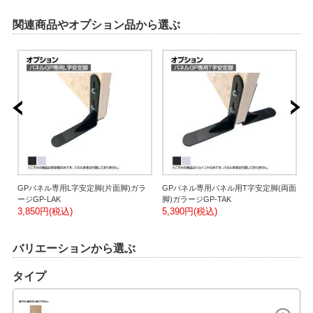
関連商品やオプション品から選ぶ
具
GPパネル専用L字安定脚(片面脚)ガラ
GPパネル専用パネル用T字安定脚(両面
ージGP-LAK
脚)ガラージGP-TAK
ラ
3,850円(税込)
5,390円(税込)
2
バリエーションから選ぶ
タイプ