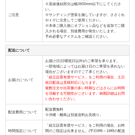
※直線連結部分は幅3600mm以下にしてくださ
い。
ご注意
※サンディング塗装を施していますが、ささくれ
やトゲに注意してご使用ください。
※本体ご購入後にオプション品などを追加でご購
入される場合、別途費用が発生いたします。
予め必要なアイテムをご確認ください。
配送について
お届け日(日曜祝日以外)のご希望を承ります。
一部地域によってはお届け日のご希望を承れない
場合がございますのでご了承ください。
「組立設置有償サービス」をご利用の場合、土日
お届けについて
祝日配送は見積対応になります。
複数注文や出荷量の多い時期などはさらにお時間
を頂戴する可能性がございます。納期詳細はお問
い合わせください。
配送費無料
配送費用について
※沖縄・離島は別途送料お見積り。
「組立設置有償サービス」をご利用の場合、お時
時間指定について
間のご指定は出来ません。(平日9時～18時の配送