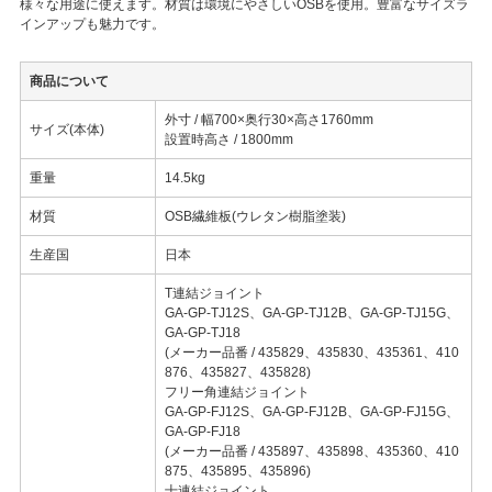
様々な用途に使えます。材質は環境にやさしいOSBを使用。豊富なサイズラ
インアップも魅力です。
商品について
外寸 / 幅700×奥行30×高さ1760mm
サイズ(本体)
設置時高さ / 1800mm
重量
14.5kg
材質
OSB繊維板(ウレタン樹脂塗装)
生産国
日本
T連結ジョイント
GA-GP-TJ12S、GA-GP-TJ12B、GA-GP-TJ15G、
GA-GP-TJ18
(メーカー品番 / 435829、435830、435361、410
876、435827、435828)
フリー角連結ジョイント
GA-GP-FJ12S、GA-GP-FJ12B、GA-GP-FJ15G、
GA-GP-FJ18
(メーカー品番 / 435897、435898、435360、410
875、435895、435896)
十連結ジョイント