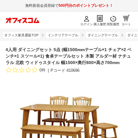
無料新規会員登録で
500円分のポイントプレゼント！
ログイン
購入履歴
閲覧履歴
カート
オフィス家具通販TOP
インテリアテーブル
ダイニングテーブル
ダイニ
4人用 ダイニングセット 5点 (幅1500mmテーブル×1 チェア×2 ベ
ンチ×1 スツール×1) 食卓テーブルセット 木製 アルダー材 ナチュ
ラル 北欧 ウィドゥスタイル 幅1500×奥行800×高さ700mm
0件
Pコード:410696