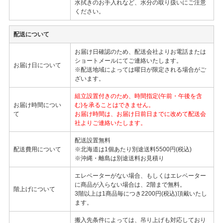
水拭きのお手入れなど、水分の取り扱いにご注意
ください。
配送について
お届け日確認のため、配送会社よりお電話または
ショートメールにてご連絡いたします。
お届け日について
※配送地域によっては曜日が限定される場合がご
ざいます。
組立設置付きのため、時間指定(午前・午後を含
お届け時間につい
む)を承ることはできません。
て
お届け時間は、お届け日前日までに改めて配送会
社よりご連絡いたします。
配送設置無料
配送費用について
※北海道は1個あたり別途送料5500円(税込)
※沖縄・離島は別途送料お見積り
エレベーターがない場合、もしくはエレベーター
に商品が入らない場合は、2階まで無料。
階上げについて
3階以上は1商品毎につき2200円(税込)頂戴いたし
ます。
搬入先条件によっては、吊り上げも対応しており