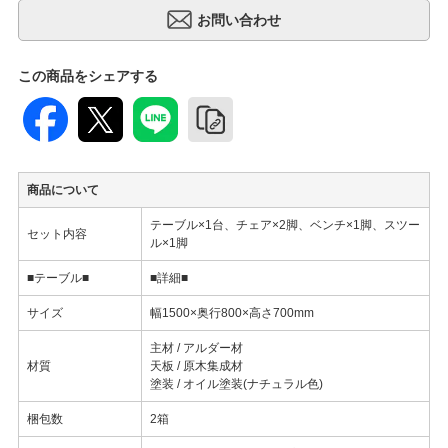
この商品をシェアする
商品について
テーブル×1台、チェア×2脚、ベンチ×1脚、スツー
セット内容
ル×1脚
■テーブル■
■詳細■
サイズ
幅1500×奥行800×高さ700mm
主材 / アルダー材
材質
天板 / 原木集成材
塗装 / オイル塗装(ナチュラル色)
梱包数
2箱