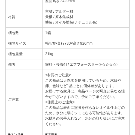
座面高さ / 420mm
主材 / アルダー材
材質
天板 / 原木集成材
塗装 / オイル塗装(ナチュラル色)
梱包数
1箱
梱包サイズ
幅470×奥行730×高さ920mm
梱包重量
21kg
備考
塗料・接着剤 / エフフォースター(F☆☆☆☆)
<材質のご注意>
この商品は天然木を使用しているため、木目や
節、色味など1品ごとに個体差があります。
お届けする家具は、商品ページの写真と異なる場
合がございますので、予めご了承ください。
ご注意
<使用上のご注意>
この商品は表面に塗膜を作らないオイル仕上げの
ため、水分に弱くシミになる可能性があります。
水拭きのお手入れなど、水分の取り扱いにご注意
ください。
■ベンチ■
■詳細■