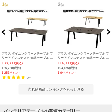
1
2
位
位
プラス ダイニングワークテーブル フ
プラス ダイニングワークテーブル フ
リーアドレスデスク 会議テーブル ミ
リーアドレスデスク 会議テーブル ミ
ーティングテーブル 配線収納付き 幅
ーティングテーブル 配線収納付き 幅
138,300
114,900
(税込)
(税込)
2400×奥行1000×高さ720mm
1800×奥行1000×高さ720mm
125,728(税抜)
104,455(税抜)
1,257
1,044
ポイント
ポイント
2件
売れ筋商品ランキングをもっと見る
インテリアテーブルの関連カテゴリー