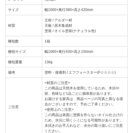
サイズ
幅1000×奥行380×高さ420mm
主材 / アルダー材
材質
天板 / 原木集成材
塗装 / オイル塗装(ナチュラル色)
梱包数
1箱
梱包サイズ
幅1060×奥行430×高さ150mm
梱包重量
13kg
備考
塗料・接着剤 / エフフォースター(F☆☆☆☆)
<材質のご注意>
この商品は天然木を使用しているため、木目や
節、色味など1品ごとに個体差があります。
お届けする家具は、商品ページの写真と異なる場
合がございますので、予めご了承ください。
ご注意
<使用上のご注意>
この商品は表面に塗膜を作らないオイル仕上げの
ため、水分に弱くシミになる可能性があります。
水拭きのお手入れなど、水分の取り扱いにご注意
ください。