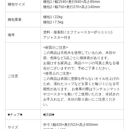
梱包1 / 幅1540×奥行840×高さ85mm
梱包サイズ
梱包2 / 幅750×奥行270×高さ140mm
梱包1 / 22kg
梱包重量
梱包2 / 7.5kg
塗料・接着剤 / エフフォースター(F☆☆☆☆)
備考
アジャスター付き
<材質のご注意>
この商品は天然木を使用しているため、木目や
節、色味など1品ごとに個体差があります。
お届けする家具は、商品ページの写真と異なる場
合がございますので、予めご了承ください。
<使用上のご注意>
ご注意
この商品は表面に塗膜を作らないオイル仕上げの
ため、濡れたコップなどを置くと輪ジミになる可
能性があります。 お食事の際はランチョンマット
やコースターを敷いてご使用いただき、水拭きの
お手入れなど、水分の取り扱いにご注意くださ
い。
■チェア■
■詳細■
外寸 / 幅420×奥行523×高さ850mm
サイズ