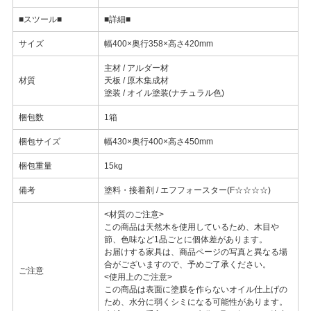
■スツール■
■詳細■
サイズ
幅400×奥行358×高さ420mm
主材 / アルダー材
材質
天板 / 原木集成材
塗装 / オイル塗装(ナチュラル色)
梱包数
1箱
梱包サイズ
幅430×奥行400×高さ450mm
梱包重量
15kg
備考
塗料・接着剤 / エフフォースター(F☆☆☆☆)
<材質のご注意>
この商品は天然木を使用しているため、木目や
節、色味など1品ごとに個体差があります。
お届けする家具は、商品ページの写真と異なる場
合がございますので、予めご了承ください。
ご注意
<使用上のご注意>
この商品は表面に塗膜を作らないオイル仕上げの
ため、水分に弱くシミになる可能性があります。