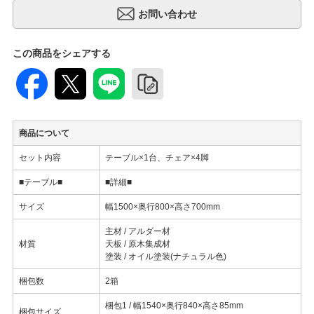
この商品をシェアする
商品について
セット内容
テーブル×1台、チェア×4脚
■テーブル■
■詳細■
サイズ
幅1500×奥行800×高さ700mm
主材 / アルダー材
材質
天板 / 原木集成材
塗装 / オイル塗装(ナチュラル色)
梱包数
2箱
梱包1 / 幅1540×奥行840×高さ85mm
梱包サイズ