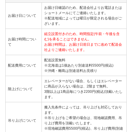
お届け日確認のため、配送会社よりお電話または
ショートメールにてご連絡いたします。
お届け日について
※配送地域によっては曜日が限定される場合がご
ざいます。
組立設置付きのため、時間指定(午前・午後を含
お届け時間につい
む)を承ることはできません。
て
お届け時間は、お届け日前日までに改めて配送会
社よりご連絡いたします。
配送設置無料
配送費用について
※北海道は1個あたり別途送料5500円(税込)
※沖縄・離島は別途送料お見積り
エレベーターがない場合、もしくはエレベーター
に商品が入らない場合は、2階まで無料。
階上げについて
3階以上は1商品毎につき2200円(税込)頂戴いたし
ます。
搬入先条件によっては、吊り上げも対応しており
ます。
※吊り上げをご希望の場合は、現地確認費用、吊
吊り上げについて
り上げ費用を頂戴いたします。
※現地確認費用5500円(税込)、吊り上げ費用(別途