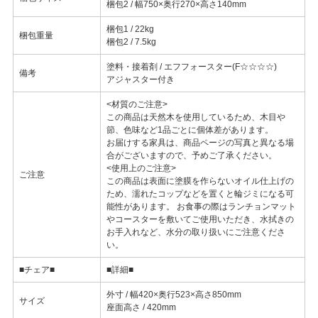
梱包2 / 幅750×奥行270×高さ140mm
梱包1 / 22kg
梱包重量
梱包2 / 7.5kg
塗料・接着剤 / エフフォースター(F☆☆☆☆)
備考
アジャスター付き
<材質のご注意>
この商品は天然木を使用しているため、木目や
節、色味など1品ごとに個体差があります。
お届けする家具は、商品ページの写真と異なる場
合がございますので、予めご了承ください。
<使用上のご注意>
ご注意
この商品は表面に塗膜を作らないオイル仕上げの
ため、濡れたコップなどを置くと輪ジミになる可
能性があります。 お食事の際はランチョンマット
やコースターを敷いてご使用いただき、水拭きの
お手入れなど、水分の取り扱いにご注意くださ
い。
■チェア■
■詳細■
外寸 / 幅420×奥行523×高さ850mm
サイズ
座面高さ / 420mm