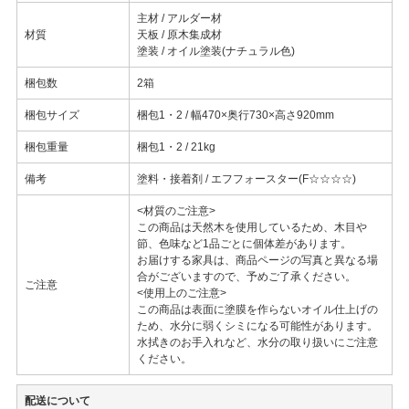
主材 / アルダー材
材質
天板 / 原木集成材
塗装 / オイル塗装(ナチュラル色)
梱包数
2箱
梱包サイズ
梱包1・2 / 幅470×奥行730×高さ920mm
梱包重量
梱包1・2 / 21kg
備考
塗料・接着剤 / エフフォースター(F☆☆☆☆)
<材質のご注意>
この商品は天然木を使用しているため、木目や
節、色味など1品ごとに個体差があります。
お届けする家具は、商品ページの写真と異なる場
合がございますので、予めご了承ください。
ご注意
<使用上のご注意>
この商品は表面に塗膜を作らないオイル仕上げの
ため、水分に弱くシミになる可能性があります。
水拭きのお手入れなど、水分の取り扱いにご注意
ください。
配送について