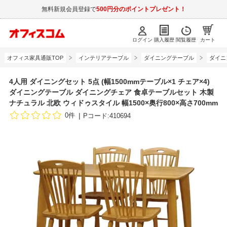
無料新規会員登録で
500円分のポイントプレゼント！
ログイン
購入履歴
閲覧履歴
カート
オフィス家具通販TOP
インテリアテーブル
ダイニングテーブル
ダイニ
4人用 ダイニングセット 5点 (幅1500mmテーブル×1 チェア×4)
ダイニングテーブル ダイニングチェア 食卓テーブルセット 木製
ナチュラル 北欧 ウィドゥスタイル 幅1500×奥行800×高さ700mm
0件
Pコード:410694