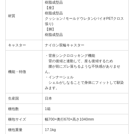
樹脂成型品
【座】
樹脂成型品
材質
クッション / モールドウレタン(バイオPETクロス
張り)
【脚】
樹脂成型品
キャスター
ナイロン双輪キャスター
・背座シンクロロッキング機能
背の後傾と連動して、座も後傾するため
腰が前にズレ落ちるような不快感がありませ
機能・特徴
ん。
・インナーシェル
シェルがしなることで身体にフィットして馴染
みます。
生産国
日本
梱包数
1箱
梱包サイズ
幅700×奥行670×高さ1040mm
梱包重量
17.1kg