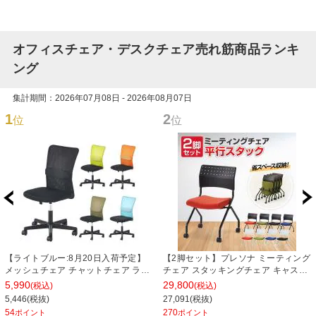
オフィスチェア・デスクチェア売れ筋商品ランキ
ング
集計期間：2026年07月08日 - 2026年08月07日
1
2
位
位
【ライトブルー:8月20日入荷予定】
【2脚セット】プレソナ ミーティング
メッシュチェア チャットチェア ラン
チェア スタッキングチェア キャスタ
バーサポート オフィスチェア デスク
ー付き 座面クッション 幅570×奥行
5,990
29,800
(税込)
(税込)
チェア 会議椅子 幅580×奥行580×高
565×高さ805mm 会議室 収納 法人
5,446(税抜)
27,091(税抜)
さ835-930mm
大人数 重ねる 会議用椅子 会議用チェ
54
270
ポイント
ポイント