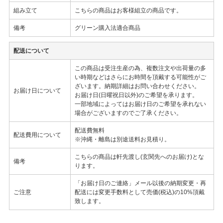
組み立て
こちらの商品はお客様組立の商品です。
備考
グリーン購入法適合商品
配送について
この商品は受注生産の為、複数注文や出荷量の多
い時期などはさらにお時間を頂戴する可能性がご
ざいます。納期詳細はお問い合わせください。
お届け日について
お届け日(日曜祝日以外)のご希望を承ります。
一部地域によってはお届け日のご希望を承れない
場合がございますのでご了承ください。
配送費無料
配送費用について
※沖縄・離島は別途送料お見積り。
こちらの商品は軒先渡し(玄関先へのお届け)とな
備考
ります。
「お届け日のご連絡」メール以後の納期変更・再
ご注意
配送には変更手数料として売価(税込)の10%頂戴
致します。