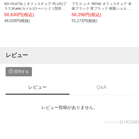
KD-HL67SL | オフィスチェア PLUS(プ
プラス レナ RENA オフィスチェア 本
ラス)Kaile(カイル)ローバック L型肘 プ
体ブラック 背ブラック 樹脂シェル 樹
ラス(PLUS)
脂脚 固定肘付き ナイロンキャスター
50,630円(税込)
56,290円(税込)
日本製 KB-RN60SKL
46,028円(税抜)
51,173円(税抜)
レビュー
質問する
レビュー
Q&A
レビュー投稿がありません。