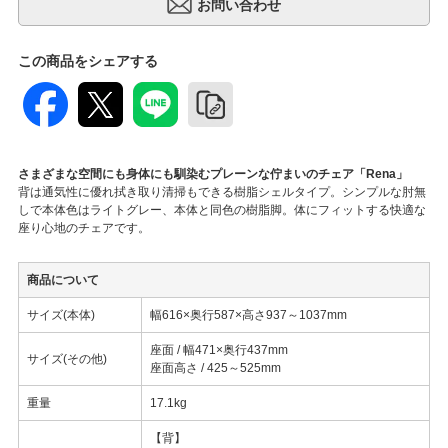
この商品をシェアする
さまざまな空間にも身体にも馴染むプレーンな佇まいのチェア「Rena」
背は通気性に優れ拭き取り清掃もできる樹脂シェルタイプ。シンプルな肘無
しで本体色はライトグレー、本体と同色の樹脂脚。体にフィットする快適な
座り心地のチェアです。
商品について
サイズ(本体)
幅616×奥行587×高さ937～1037mm
座面 / 幅471×奥行437mm
サイズ(その他)
座面高さ / 425～525mm
重量
17.1kg
【背】