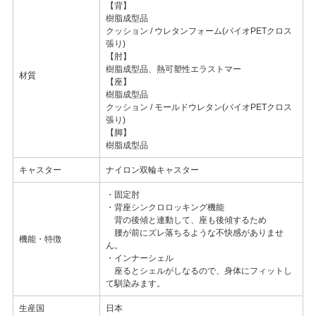
【背】
樹脂成型品
クッション / ウレタンフォーム(バイオPETクロス
張り)
【肘】
樹脂成型品、熱可塑性エラストマー
材質
【座】
樹脂成型品
クッション / モールドウレタン(バイオPETクロス
張り)
【脚】
樹脂成型品
キャスター
ナイロン双輪キャスター
・固定肘
・背座シンクロロッキング機能
背の後傾と連動して、座も後傾するため
腰が前にズレ落ちるような不快感がありませ
機能・特徴
ん。
・インナーシェル
座るとシェルがしなるので、身体にフィットし
て馴染みます。
生産国
日本