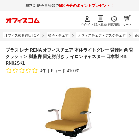
無料新規会員登録で
500円分のポイントプレゼント！
ログイン
購入履歴
閲覧履歴
カート
オフィス家具通販TOP
椅子・チェア
オフィスチェア・デスクチェア
高
プラス レナ RENA オフィスチェア 本体ライトグレー 背座同色 背
クッション 樹脂脚 固定肘付き ナイロンキャスター 日本製 KB-
RN02SKL
0件
Pコード:410031