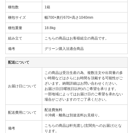
梱包数
1箱
梱包サイズ
幅700×奥行670×高さ1040mm
梱包重量
18.8kg
組み立て
こちらの商品はお客様組立の商品です。
備考
グリーン購入法適合商品
配送について
この商品は受注生産の為、複数注文や出荷量の多
い時期などはさらにお時間を頂戴する可能性がご
ざいます。納期詳細はお問い合わせください。
お届け日について
お届け日(日曜祝日以外)のご希望を承ります。
一部地域によってはお届け日のご希望を承れない
場合がございますのでご了承ください。
配送費無料
配送費用について
※沖縄・離島は別途送料お見積り。
こちらの商品は軒先渡し(玄関先へのお届け)とな
備考
ります。