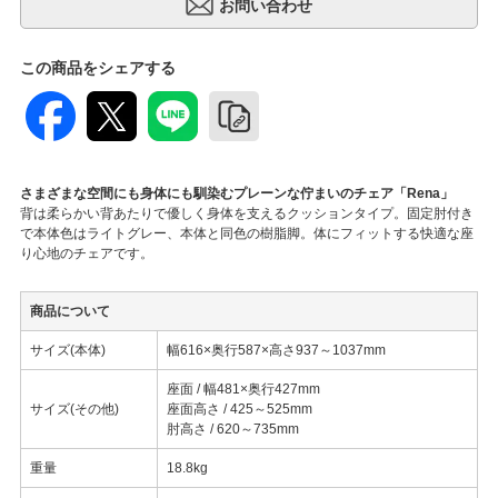
この商品をシェアする
さまざまな空間にも身体にも馴染むプレーンな佇まいのチェア「Rena」
背は柔らかい背あたりで優しく身体を支えるクッションタイプ。固定肘付き
で本体色はライトグレー、本体と同色の樹脂脚。体にフィットする快適な座
り心地のチェアです。
商品について
サイズ(本体)
幅616×奥行587×高さ937～1037mm
座面 / 幅481×奥行427mm
サイズ(その他)
座面高さ / 425～525mm
肘高さ / 620～735mm
重量
18.8kg