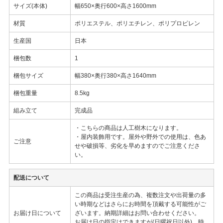
サイズ(本体)
幅650×奥行600×高さ1600mm
材質
ポリエステル、ポリエチレン、ポリプロピレン
生産国
日本
梱包数
1
梱包サイズ
幅380×奥行380×高さ1640mm
梱包重量
8.5kg
組み立て
完成品
・こちらの商品は人工樹木になります。
・屋内装飾用です。屋外や野外での使用は、色あ
ご注意
せや破損等、劣化を早めますのでご注意くださ
い。
配送について
この商品は受注生産の為、複数注文や出荷量の多
い時期などはさらにお時間を頂戴する可能性がご
お届け日について
ざいます。納期詳細はお問い合わせください。
お届け日の指定はできますが(日曜祝日以外)、時