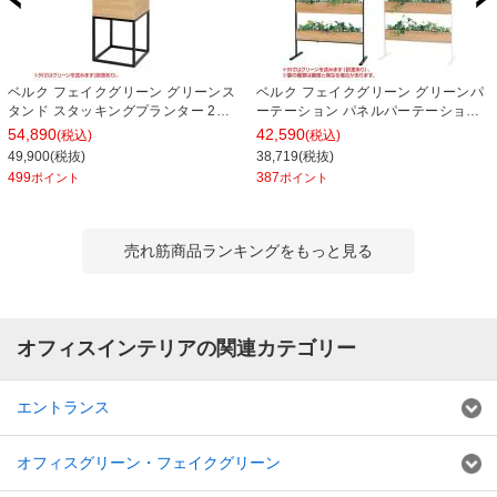
ベルク フェイクグリーン グリーンス
ベルク フェイクグリーン グリーンパ
タンド スタッキングプランター 2段
ーテーション パネルパーテーション
タイプ BOXプランター アイアン風脚
ルーバータイプ 観葉植物 人口 幅
54,890
42,590
(税込)
(税込)
人工 造花 GR2553 幅500×奥行500×
724×奥行300×高さ1300mm
49,900(税抜)
38,719(税抜)
高さ1100mm
499
387
ポイント
ポイント
売れ筋商品ランキングをもっと見る
オフィスインテリアの関連カテゴリー
エントランス
オフィスグリーン・フェイクグリーン