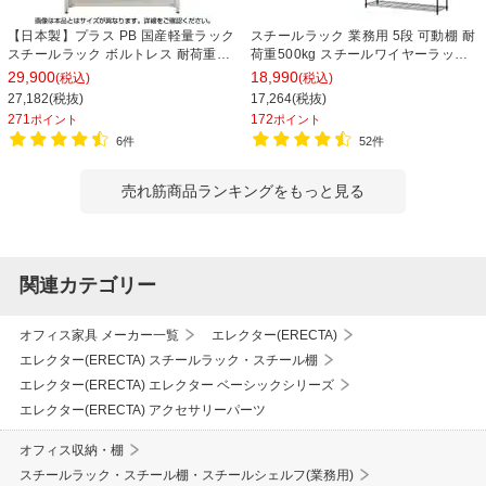
【日本製】プラス PB 国産軽量ラック
スチールラック 業務用 5段 可動棚 耐
スチールラック ボルトレス 耐荷重
荷重500kg スチールワイヤーラック
150kg/段 天地6段 幅1812×奥行462×
シェルゴ 幅1515×奥行460×高さ
29,900
18,990
(税込)
(税込)
高さ2100mm スチール棚 スチールシ
1740mm
27,182(税抜)
17,264(税抜)
ェルフ 収納棚 オープンラック 収納ラ
271
172
ポイント
ポイント
ック
6件
52件
売れ筋商品ランキングをもっと見る
関連カテゴリー
オフィス家具 メーカー一覧
エレクター(ERECTA)
エレクター(ERECTA) スチールラック・スチール棚
エレクター(ERECTA) エレクター ベーシックシリーズ
エレクター(ERECTA) アクセサリーパーツ
オフィス収納・棚
スチールラック・スチール棚・スチールシェルフ(業務用)