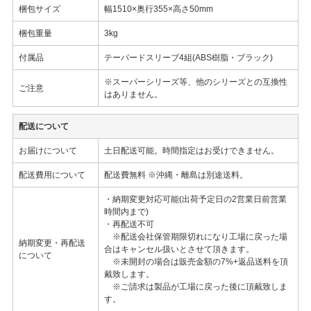
梱包サイズ
幅1510×奥行355×高さ50mm
梱包重量
3kg
付属品
テーパードスリーブ4組(ABS樹脂・ブラック)
※スーパーシリーズ等、他のシリーズとの互換性
ご注意
はありません。
配送について
お届けについて
土日配送可能。時間指定はお受けできません。
配送費用について
配送費無料 ※沖縄・離島は別途送料。
・納期変更対応可能(出荷予定日の2営業日前営業
時間内まで)
・再配送不可
※配送会社保管期限切れになり工場に戻った場
納期変更・再配送
合はキャンセル扱いとさせて頂きます。
について
※未開封の場合は販売金額の7%+返品送料を頂
戴致します。
※ご請求は製品が工場に戻った後に頂戴致しま
す。