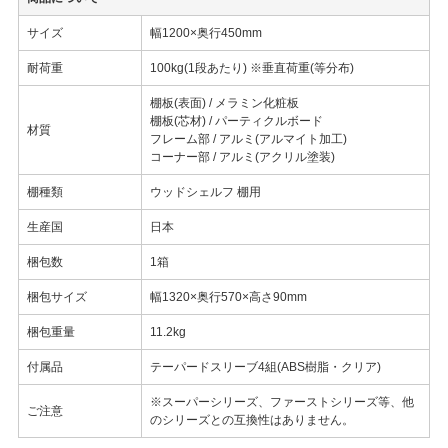
サイズ
幅1200×奥行450mm
耐荷重
100kg(1段あたり) ※垂直荷重(等分布)
棚板(表面) / メラミン化粧板
棚板(芯材) / パーティクルボード
材質
フレーム部 / アルミ(アルマイト加工)
コーナー部 / アルミ(アクリル塗装)
棚種類
ウッドシェルフ 棚用
生産国
日本
梱包数
1箱
梱包サイズ
幅1320×奥行570×高さ90mm
梱包重量
11.2kg
付属品
テーパードスリーブ4組(ABS樹脂・クリア)
※スーパーシリーズ、ファーストシリーズ等、他
ご注意
のシリーズとの互換性はありません。