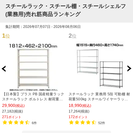
スチールラック・スチール棚・スチールシェルフ
(業務用)売れ筋商品ランキング
集計期間：2026年07月07日 - 2026年08月06日
1
2
位
位
【日本製】プラス PB 国産軽量ラック
スチールラック 業務用 5段 可動棚 耐
スチールラック ボルトレス 耐荷重
荷重500kg スチールワイヤーラック
150kg/段 天地6段 幅1812×奥行462×
シェルゴ 幅1515×奥行460×高さ
29,900
18,990
(税込)
(税込)
高さ2100mm スチール棚 スチールシ
1740mm
27,182(税抜)
17,264(税抜)
ェルフ 収納棚 オープンラック 収納ラ
271
172
ポイント
ポイント
ック
6件
52件