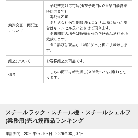
・納期変更対応可能(出荷予定日の2営業日前営業
時間内まで)
・再配送不可
※配送会社保管期限切れになり工場に戻った場
納期変更・再配送
合はキャンセル扱いとさせて頂きます。
について
※未開封の場合は販売金額の7%+返品送料を頂
戴致します。
※ご請求は製品が工場に戻った後に頂戴致しま
す。
組立について
お客様組立の商品です。
こちらの商品は軒先渡し(玄関先へのお届け)とな
備考
ります。
スチールラック・スチール棚・スチールシェルフ
(業務用)売れ筋商品ランキング
集計期間：2026年07月08日 - 2026年08月07日