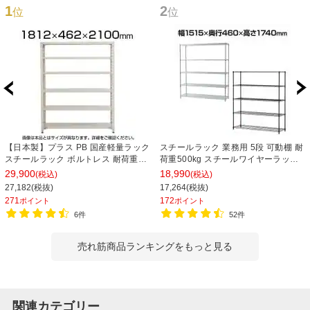
1
2
位
位
【日本製】プラス PB 国産軽量ラック
スチールラック 業務用 5段 可動棚 耐
スチールラック ボルトレス 耐荷重
荷重500kg スチールワイヤーラック
150kg/段 天地6段 幅1812×奥行462×
シェルゴ 幅1515×奥行460×高さ
29,900
18,990
(税込)
(税込)
高さ2100mm スチール棚 スチールシ
1740mm
27,182(税抜)
17,264(税抜)
ェルフ 収納棚 オープンラック 収納ラ
271
172
ポイント
ポイント
ック
6件
52件
売れ筋商品ランキングをもっと見る
関連カテゴリー