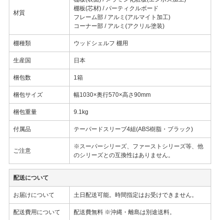
棚板(芯材) / パーティクルボード
材質
フレーム部 / アルミ(アルマイト加工)
コーナー部 / アルミ(アクリル塗装)
棚種類
ウッドシェルフ 棚用
生産国
日本
梱包数
1箱
梱包サイズ
幅1030×奥行570×高さ90mm
梱包重量
9.1kg
付属品
テーパードスリーブ4組(ABS樹脂・ブラック)
※スーパーシリーズ、ファーストシリーズ等、他
ご注意
のシリーズとの互換性はありません。
配送について
お届けについて
土日配送可能。時間指定はお受けできません。
配送費用について
配送費無料 ※沖縄・離島は別途送料。