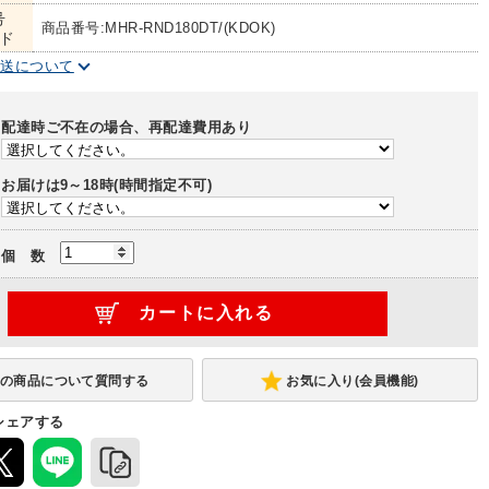
号
商品番号:MHR-RND180DT/(KDOK)
ド
配送について
配達時ご不在の場合、再配達費用あり
お届けは9～18時(時間指定不可)
個 数
お気に入り(会員機能)
シェアする