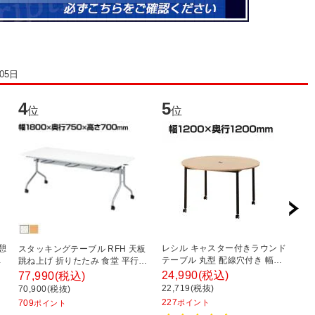
05日
4
5
6
位
位
憩
レシル キャスター付きラウンド
ダ
スタッキングテーブル RFH 天板
バ
テーブル 丸型 配線穴付き 幅
テ
跳ね上げ 折りたたみ 食堂 平行ス
奥
1200×奥行1200×高さ720mm ミ
幅
タッキング 6人用 国産 幅1800×
24,990
(税込)
3
77,990
(税込)
ーティング 休憩スペース ラウン
製
奥行750×高さ700mm
22,719(税抜)
2
70,900(税抜)
ジ【ホワイト:販売終了】
グ
227
2
709
ポイント
ポイント
ン