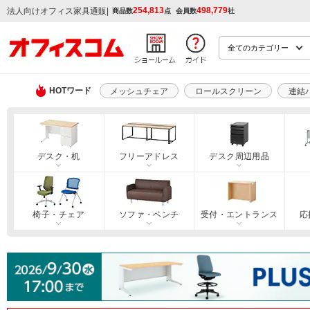
254,813
498,779
|
法人向けオフィス家具通販
商品数
点
会員数
社
HOTワード
メッシュチェア
ロールスクリーン
連結
デスク・机
フリーアドレス
デスク周辺用品
椅子・チェア
ソファ・ベンチ
受付・エントランス
応