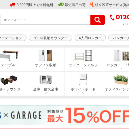
3,300円以上で送料無料
最短当日出荷
組立設置サービス(地
パーテーション
ゴミ箱収納カウンター
4人用ロッカー
ハンガー
テーブル
オフィス収納
ラック・シェルフ
ロッカー・下
接・ラウンジ
金庫・耐火金庫
ホワイトボード
オフィスイン