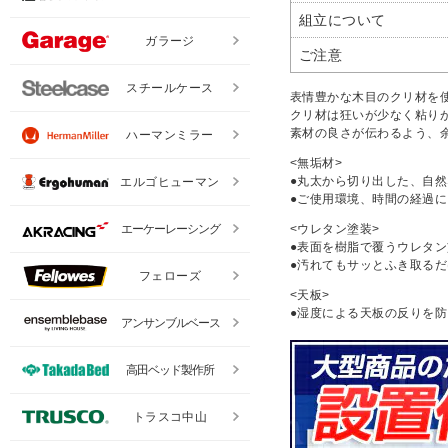
組立について
ガラージ
ご注意
スチールケース
表情豊かな木目のクリ材を
クリ材は狂いが少なく粘り
素材の良さが伝わるよう、
ハーマンミラー
<無垢材>
●丸太から切り出した、自
エルゴヒューマン
●ご使用環境、時間の経過
エーケーレーシング
<ウレタン塗装>
●表面を樹脂で覆うウレタ
●汚れてもサッとふき取る
フェローズ
<天板>
●湿度による天板の反りを
アンサンブルベース
高田ベッド製作所
トラスコ中山