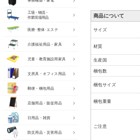
事務機器・家電
工場・物流・
商品について
作業現場用品
サイズ
医療･整体･エステ
介護福祉用品・家具
材質
児童・教育施設用家具
生産国
梱包数
文房具・オフィス用品
梱包サイズ
郵便・梱包用品
梱包重量
店舗用品・販促用品
日用品・雑貨
ご注意
防災用品・災害用品