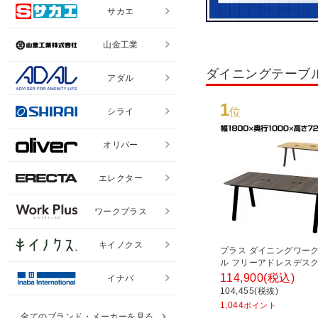
サカエ
山金工業
ダイニングテーブ
アダル
1
位
シライ
オリバー
エレクター
ワークプラス
キイノクス
プラス ダイニングワー
ル フリーアドレスデスク
ーブル ミーティングテー
114,900
(税込)
イナバ
線収納付き 幅1800×奥行
104,455(税抜)
高さ720mm
1,044
ポイント
全てのブランド・メーカーを見る