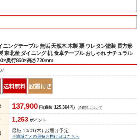
イニングテーブル 無垢 天然木 木製 栗 ウレタン塗装 長方形
製 東北産 ダイニング 机 食卓テーブル おしゃれ ナチュラル
00×奥行850×高さ720mm
37
137,900
格
125,364
円(税抜
円)
消費税について
1,253
ト
ポイント
最短 10/01(木) お届け予定
日
⇒地域ごとの最短お届け日はこちら