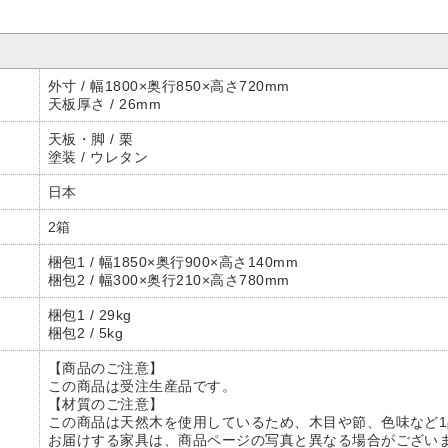
外寸 / 幅1800×奥行850×高さ720mm
天板厚さ / 26mm
天板・脚 / 栗
塗装 / ウレタン
日本
2箱
梱包1 / 幅1850×奥行900×高さ140mm
梱包2 / 幅300×奥行210×高さ780mm
梱包1 / 29kg
梱包2 / 5kg
【商品のご注意】
この商品は受注生産品です。
【材質のご注意】
この商品は天然木を使用しているため、木目や節、色味など
お届けする家具は、商品ページの写真と異なる場合がござい