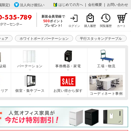
はじめての方へ
|
会社概要
|
お問い合わせ
域限定)
法人向け後払い
新規会員登録で
500
ポイント
プレゼント!
ログイン
購入履歴
閲覧履歴
カート
チェア
ホワイトボードパーテーション
平行スタッキングテーブル
駄箱
パーテーション
事務機器・家電
工場・物流
テリア
個室・集中ブース
お買い得から探す
コーディネート事例