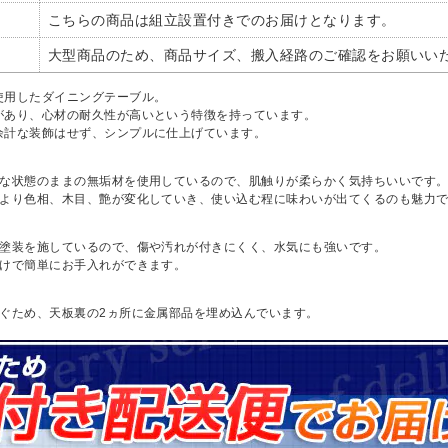
こちらの商品は組立設置付きでのお届けとなります。
大型商品のため、商品サイズ、搬入経路のご確認をお願いい
使用したダイニングテーブル。
があり、心材の耐久性が高いという特徴を持っています。
余計な装飾はせず、シンプルに仕上げています。
然な状態のままの無垢材を使用しているので、肌触りが柔らかく気持ちいいです
により色相、木目、艶が変化していき、使い込む程に味わいが出てくるのも魅力
ン塗装を施しているので、傷や汚れが付きにくく、水気にも強いです。
だけで簡単にお手入れができます。
防ぐため、天板裏の2ヵ所に金属部品を埋め込んでいます。