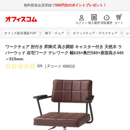
無料新規会員登録で
500円分のポイントプレゼント！
ログイン
購入履歴
閲覧履歴
カート
オフィス家具通販TOP
椅子・チェア
オフィスチェア・デスクチェア
レ
ワークチェア 肘付き 昇降式 高さ調節 キャスター付き 天然木 ラ
バーウッド 在宅ワーク テレワーク 幅635×奥行585×座面高さ445
～515mm
0件
Pコード:406616