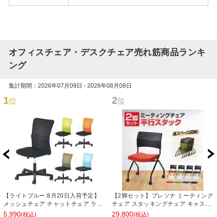
オフィスチェア・デスクチェア売れ筋商品ランキ
ング
集計期間：2026年07月09日 - 2026年08月08日
1
2
位
位
【ライトブルー:8月20日入荷予定】
【2脚セット】プレソナ ミーティング
メッシュチェア チャットチェア ラン
チェア スタッキングチェア キャスタ
バーサポート オフィスチェア デスク
ー付き 座面クッション 幅570×奥行
5,990
29,800
(税込)
(税込)