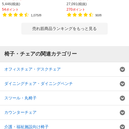
チェア 会議椅子 幅580×奥行580×高
565×高さ805mm 会議室 収納 法人
5,446(税抜)
27,091(税抜)
さ835-930mm
大人数 重ねる 会議用椅子 会議用チェ
54
270
ポイント
ポイント
ア
1,075件
90件
売れ筋商品ランキングをもっと見る
椅子・チェアの関連カテゴリー
オフィスチェア・デスクチェア
ダイニングチェア・ダイニングベンチ
スツール・丸椅子
カウンターチェア
介護・福祉施設向け椅子