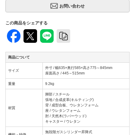
この商品をシェアする
商品について
外寸 / 幅635×奥行585×高さ775～845mm
サイズ
座面高さ / 445～515mm
重量
9.2kg
脚部 / スチール
張地 / 合成皮革(キルティング)
背 / 成型合板、ウレタンフォーム
材質
座 / ウレタンフォーム
肘 / 天然木(ラバーウッド)
キャスター / ウレタン
無段階ガスシリンダー昇降式
機能・特徴