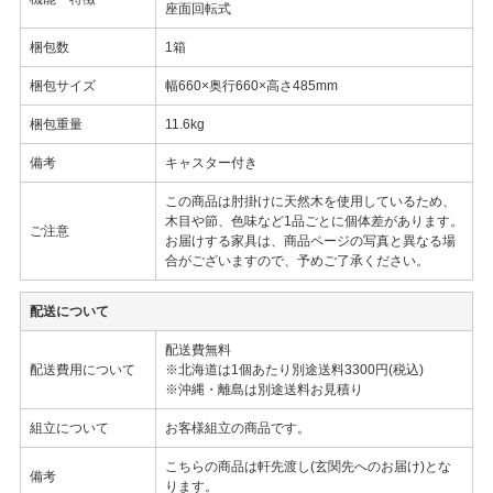
座面回転式
梱包数
1箱
梱包サイズ
幅660×奥行660×高さ485mm
梱包重量
11.6kg
備考
キャスター付き
この商品は肘掛けに天然木を使用しているため、
木目や節、色味など1品ごとに個体差があります。
ご注意
お届けする家具は、商品ページの写真と異なる場
合がございますので、予めご了承ください。
配送について
配送費無料
配送費用について
※北海道は1個あたり別途送料3300円(税込)
※沖縄・離島は別途送料お見積り
組立について
お客様組立の商品です。
こちらの商品は軒先渡し(玄関先へのお届け)とな
備考
ります。