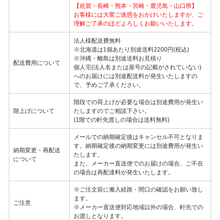
【佐賀・長崎・熊本・宮崎・鹿児島・山口県】
お客様には大変ご迷惑をおかけいたしますが、ご
理解ご了承のほどよろしくお願いいたします。
法人様配送費無料
※北海道は1個あたり別途送料2200円(税込)
※沖縄・離島は別途送料お見積り
配送費用について
個人宅(法人名または屋号の記載がされていない)
へのお届けには別途配送料が発生いたしますの
で、予めご了承ください。
階段での荷上げが必要な場合は別途費用が発生い
階上げについて
たしますのでご相談下さい。
(1階での軒先渡しの場合は送料無料)
メールでの納期確定後はキャンセル不可となりま
す。納期確定後の納期変更には別途費用が発生い
納期変更・再配送
たします。
について
また、メーカー直送便でのお届けの場合、ご不在
の場合は再配達料が発生いたします。
※ご注文前に搬入経路・間口の確認をお願い致し
ます。
ご注意
※メーカー直送便対応地域以外の場合、軒先での
お渡しとなります。