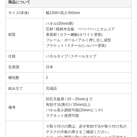
商品について
サイズ(本体)
幅1000×高さ360mm
パネル(30mm厚)
芯材 / 植林木合板、ペーパーハニカムコア
材質
表面材 / カラー鋼板(ホワイト塗装)
フレーム・ポール / アルミ押し出し成型
ブラケット / スチール(シルバー塗装)
仕様
パネルタイプ / スチールタイプ
生産国
日本
梱包数
2
組み立て
完成品
対応天板厚 / 20～35mmまで
有効寸法(奥行) / 35mm以上
備考
パネル高さ調節可能(20mmピッチ)
マグネット使用可能
※取り付けの際は、必ず有効寸法や取り付け先の
デスクの天板の厚さをご確認ください。