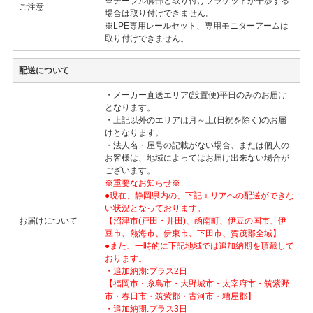
※テーブル脚部と取り付けブラケットが干渉する
ご注意
場合は取り付けできません。
※LPE専用レールセット、専用モニターアームは
取り付けできません。
配送について
・メーカー直送エリア(設置便)平日のみのお届け
となります。
・上記以外のエリアは月～土(日祝を除く)のお届
けとなります。
・法人名・屋号の記載がない場合、または個人の
お客様は、地域によってはお届け出来ない場合が
ございます。
※重要なお知らせ※
●現在、静岡県内の、下記エリアへの配送ができな
い状況となっております。
お届けについて
【沼津市(戸田・井田)、函南町、伊豆の国市、伊
豆市、熱海市、伊東市、下田市、賀茂郡全域】
●また、一時的に下記地域では追加納期を頂戴して
おります。
・追加納期:プラス2日
【福岡市・糸島市・大野城市・太宰府市・筑紫野
市・春日市・筑紫郡・古河市・糟屋郡】
・追加納期:プラス3日