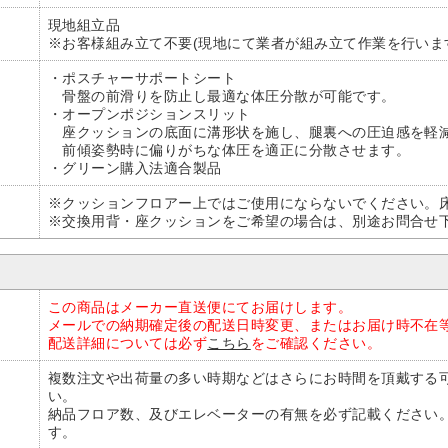
現地組立品
※お客様組み立て不要(現地にて業者が組み立て作業を行いま
・ポスチャーサポートシート
骨盤の前滑りを防止し最適な体圧分散が可能です。
・オープンポジションスリット
座クッションの底面に溝形状を施し、腿裏への圧迫感を軽
前傾姿勢時に偏りがちな体圧を適正に分散させます。
・グリーン購入法適合製品
※クッションフロアー上ではご使用にならないでください。
※交換用背・座クッションをご希望の場合は、別途お問合せ
この商品はメーカー直送便にてお届けします。
メールでの納期確定後の配送日時変更、またはお届け時不在
配送詳細については必ず
こちら
をご確認ください。
複数注文や出荷量の多い時期などはさらにお時間を頂戴する
い。
納品フロア数、及びエレベーターの有無を必ず記載ください
す。