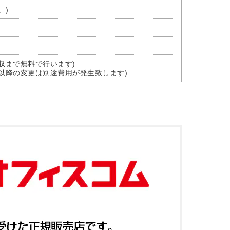
。)
収まで無料で行います)
以降の変更は別途費用が発生致します)
。