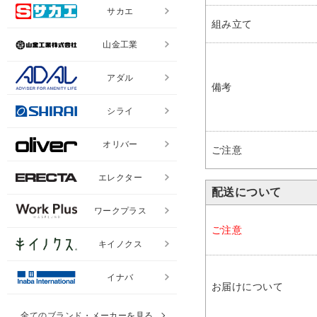
サカエ
組み立て
山金工業
アダル
備考
シライ
オリバー
ご注意
エレクター
配送について
ワークプラス
ご注意
キイノクス
イナバ
お届けについて
全てのブランド・メーカーを見る