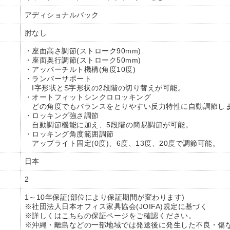
アディショナルバック
肘なし
・座面高さ調節(ストローク90mm)
・座面奥行調節(ストローク50mm)
・アッパーチルト機構(角度10度)
・ランバーサポート
I字形状とS字形状の2段階の切り替えが可能。
・オートフィットシンクロロッキング
どの角度でもバランスをとりやすい反力特性に自動調節し
・ロッキング強さ調節
自動調節機能に加え、5段階の簡易調節が可能。
・ロッキング角度範囲調節
アップライト固定(0度)、6度、13度、20度で調節可能。
日本
2
1～10年保証(部位により保証期間が変わります)
※社団法人日本オフィス家具協会(JOIFA)規定に基づく
※詳しくは
こちら
の保証ページをご確認ください。
※沖縄・離島などの一部地域では発送後に発生した不良・傷