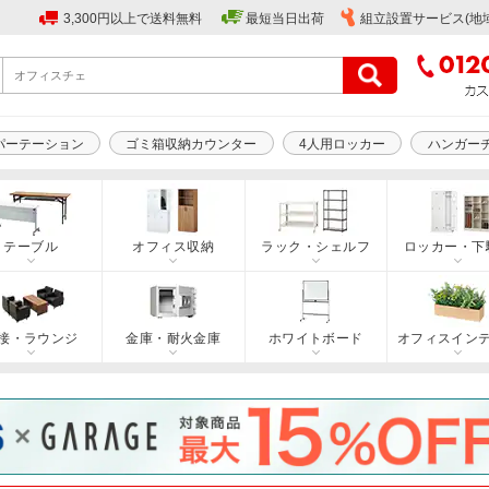
3,300円以上で送料無料
最短当日出荷
組立設置サービス(地
パーテーション
ゴミ箱収納カウンター
4人用ロッカー
ハンガー
テーブル
オフィス収納
ラック・シェルフ
ロッカー・下
接・ラウンジ
金庫・耐火金庫
ホワイトボード
オフィスイン