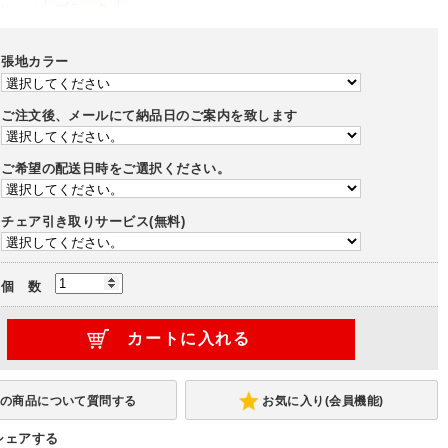
レー
ブラック
張地カラー
ッシュ脚
樹脂脚(ホワイト)
樹脂脚(ブラック)
ご注文後、メールにて納品日のご案内を致します
-
(-12,500円)
ご希望の配送日時をご選択ください。
ャスター
ポリウレタン巻きキャスター
チェア引き取りサービス(無料)
個 数
お気に入り(会員機能)
シェアする