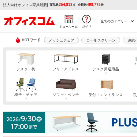
254,813
498,779
|
法人向けオフィス家具通販
商品数
点
会員数
社
HOTワード
メッシュチェア
ロールスクリーン
連結
デスク・机
フリーアドレス
デスク周辺用品
椅子・チェア
ソファ・ベンチ
受付・エントランス
応