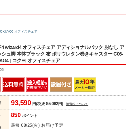
OKUYO) オフィスチェア
4 wizard4 オフィスチェア アディショナルバック 肘なし ア
シュ脚 本体ブラック 布 ポリウレタン巻きキャスター C06-
-BKG4 | コクヨ オフィスチェア
05
93,590
格
85,082
円(税抜
円)
消費税について
850
ト
ポイント
最短 08/25(火) お届け予定
日