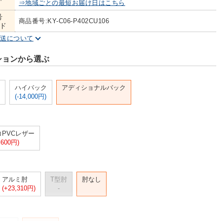
⇒地域ごとの最短お届け日はこちら
号
商品番号:KY-C06-P402CU106
ド
配送について
ションから選ぶ
ハイバック
アディショナルバック
(-14,000円)
コPVCレザー
,600円)
アルミ肘
T型肘
肘なし
(+23,310円)
-