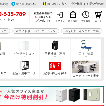
はじめての方へ
|
会社概要
|
お問い合わせ
域限定)
法人向け後払い
新規会員登録で
500
ポイント
プレゼント!
ログイン
購入履歴
閲覧履歴
カート
チェア
ホワイトボードパーテーション
平行スタッキングテーブル
駄箱
パーテーション
事務機器・家電
工場・物流
テリア
個室・集中ブース
お買い得から探す
コーディネート事例