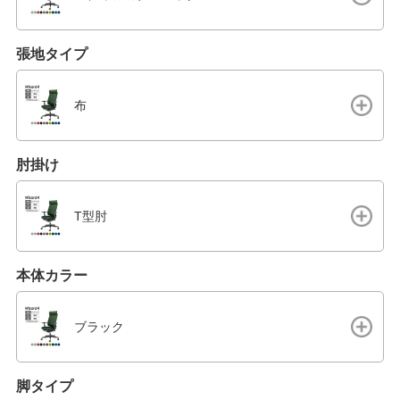
張地タイプ
布
肘掛け
T型肘
本体カラー
ブラック
脚タイプ