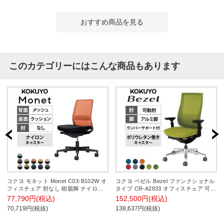
おすすめ商品を見る
このカテゴリーにはこんな商品もあります
コクヨ モネット Monet C03-B102W オ
コクヨ ベゼル Bezel ファンクショナル
フィスチェア 肘なし 樹脂脚 ナイロン
タイプ CR-A2833 オフィスチェア 可動
キャスター ランバーサポート付き 背メ
肘 アルミ脚 ウレタンキャスター ラン
77,790円(税込)
152,500円(税込)
ッシュ 座面布張り 背座別色(背色選択/
バーサポート付き 背メッシュ 座面布張
70,719円(税抜)
138,637円(税抜)
座ブラック) 本体/脚ブラック
り ブラックフレーム