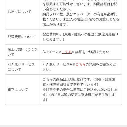
を頂戴する可能性がございます。納期詳細はお問
い合わせください。
お届けについて
納品フロア数、及びエレベーターの有無を必ず記
載ください。未記入の場合は1階でのお渡しとなる
場合があります。
配送費無料。(沖縄・離島への配送は別途お見積り
配送費用について
となります。)
階上げ(階下げ)につ
Aパターン※
こちら
の詳細をご確認ください。
いて
引き取りサービス
引き取りサービスA※
こちら
の詳細をご確認くだ
について
さい。
こちらの商品は現地組立品です。(開梱・組立設
置・梱包材回収まで無料で行います)
組立について
※組立不要の場合は事前にご連絡をお願い致しま
す。(納品日以降の変更は別途費用が発生致しま
す)