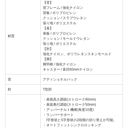
【背】
背フレーム / 強化ナイロン
背板 / ポリプロピレン
クッション / スラブウレタン
張り地 / ポリエステル
【座】
座板 / ポリプロピレン
材質
クッション / モールドウレタン
張り地 / ポリエステル
【肘】
強化ナイロン、ポリウレタンスキンモールド
【脚】
脚羽根 / 強化ナイロン
キャスター / 直径60mmナイロン
背
アディショナルバック
肘
T型肘
・座面高さ調節(ストローク90mm)
・座面奥行調節(ストローク50mm)
・アッパーチルト機構(角度10度)
・ランバーサポート
I字形状とS字形状の2段階の切り替えが可能。
・オートフィットシンクロロッキング