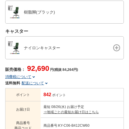
樹脂脚(ブラック)
キャスター
ナイロンキャスター
92,690
販売価格：
円(税抜 84,264円)
消費税について
送料無料
配送について
842
ポイント
ポイント
最短 08/26(水) お届け予定
お届け日
⇒地域ごとの最短お届け日はこちら
商品番号
商品番号:KY-C06-B412CW60
商品コード