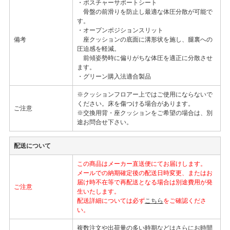
・ポスチャーサポートシート
骨盤の前滑りを防止し最適な体圧分散が可能で
す。
・オープンポジションスリット
備考
座クッションの底面に溝形状を施し、腿裏への
圧迫感を軽減。
前傾姿勢時に偏りがちな体圧を適正に分散させ
ます。
・グリーン購入法適合製品
※クッションフロアー上ではご使用にならないで
ください。床を傷つける場合があります。
ご注意
※交換用背・座クッションをご希望の場合は、別
途お問合せ下さい。
配送について
この商品はメーカー直送便にてお届けします。
メールでの納期確定後の配送日時変更、またはお
届け時不在等で再配送となる場合は別途費用が発
ご注意
生いたします。
配送詳細については必ず
こちら
をご確認くださ
い。
複数注文や出荷量の多い時期などはさらにお時間