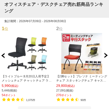
オフィスチェア・デスクチェア売れ筋商品ランキ
ング
集計期間：2026年07月09日 - 2026年08月08日
1
2
位
位
【ライトブルー:8月20日入荷予定】
【2脚セット】プレソナ ミーティング
メッシュチェア チャットチェア ラン
チェア スタッキングチェア キャスタ
バーサポート オフィスチェア デスク
ー付き 座面クッション 幅570×奥行
5,990
29,800
(税込)
(税込)
チェア 会議椅子 幅580×奥行580×高
565×高さ805mm 会議室 収納 法人
5,446(税抜)
27,091(税抜)
さ835-930mm
大人数 重ねる 会議用椅子 会議用チェ
54
270
ポイント
ポイント
ア
1,075件
90件