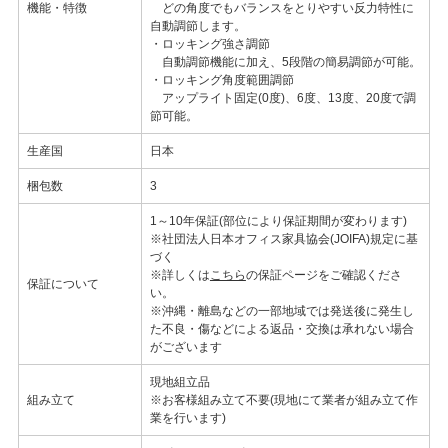
機能・特徴
どの角度でもバランスをとりやすい反力特性に
自動調節します。
・ロッキング強さ調節
自動調節機能に加え、5段階の簡易調節が可能。
・ロッキング角度範囲調節
アップライト固定(0度)、6度、13度、20度で調
節可能。
生産国
日本
梱包数
3
1～10年保証(部位により保証期間が変わります)
※社団法人日本オフィス家具協会(JOIFA)規定に基
づく
※詳しくは
こちら
の保証ページをご確認くださ
保証について
い。
※沖縄・離島などの一部地域では発送後に発生し
た不良・傷などによる返品・交換は承れない場合
がございます
現地組立品
組み立て
※お客様組み立て不要(現地にて業者が組み立て作
業を行います)