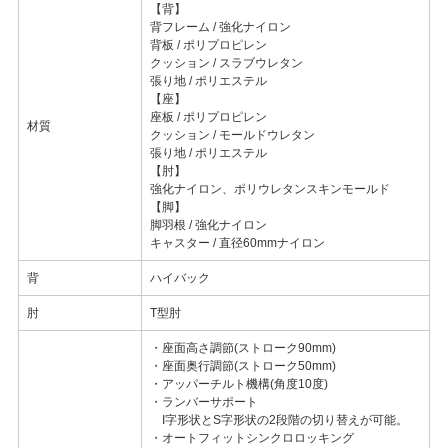
【背】
背フレーム / 強化ナイロン
背板 / ポリプロピレン
クッション / スラブウレタン
張り地 / ポリエステル
【座】
座板 / ポリプロピレン
材質
クッション / モールドウレタン
張り地 / ポリエステル
【肘】
強化ナイロン、ポリウレタンスキンモールド
【脚】
脚羽根 / 強化ナイロン
キャスター / 直径60mmナイロン
背
ハイバック
肘
T型肘
・座面高さ調節(ストローク90mm)
・座面奥行調節(ストローク50mm)
・アッパーチルト機構(角度10度)
・ランバーサポート
I字形状とS字形状の2段階の切り替えが可能。
・オートフィットシンクロロッキング