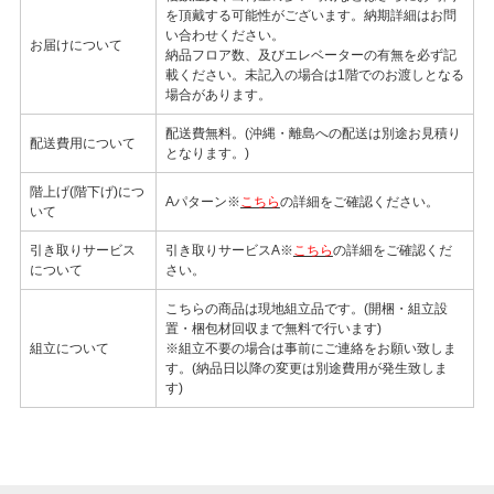
を頂戴する可能性がございます。納期詳細はお問
い合わせください。
お届けについて
納品フロア数、及びエレベーターの有無を必ず記
載ください。未記入の場合は1階でのお渡しとなる
場合があります。
配送費無料。(沖縄・離島への配送は別途お見積り
配送費用について
となります。)
階上げ(階下げ)につ
Aパターン※
こちら
の詳細をご確認ください。
いて
引き取りサービス
引き取りサービスA※
こちら
の詳細をご確認くだ
について
さい。
こちらの商品は現地組立品です。(開梱・組立設
置・梱包材回収まで無料で行います)
組立について
※組立不要の場合は事前にご連絡をお願い致しま
す。(納品日以降の変更は別途費用が発生致しま
す)