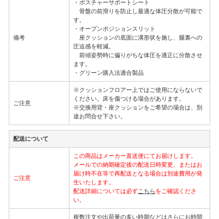
・ポスチャーサポートシート
骨盤の前滑りを防止し最適な体圧分散が可能で
す。
・オープンポジションスリット
備考
座クッションの底面に溝形状を施し、腿裏への
圧迫感を軽減。
前傾姿勢時に偏りがちな体圧を適正に分散させ
ます。
・グリーン購入法適合製品
※クッションフロアー上ではご使用にならないで
ください。床を傷つける場合があります。
ご注意
※交換用背・座クッションをご希望の場合は、別
途お問合せ下さい。
配送について
この商品はメーカー直送便にてお届けします。
メールでの納期確定後の配送日時変更、またはお
届け時不在等で再配送となる場合は別途費用が発
ご注意
生いたします。
配送詳細については必ず
こちら
をご確認くださ
い。
複数注文や出荷量の多い時期などはさらにお時間