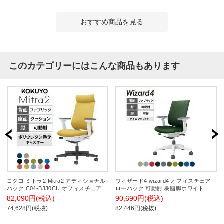
おすすめ商品を見る
このカテゴリーにはこんな商品もあります
コクヨ ミトラ2 Mitra2 アディショナル
ウィザード4 wizard4 オフィスチェア
バック C04-B330CU オフィスチェア
ローバック 可動肘 樹脂脚ホワイト 本
可動肘 樹脂脚 ウレタンキャスター 布
体ホワイトグレー 布 ナイロンキャスタ
82,090円(税込)
90,690円(税込)
張り 本体ホワイトグレー
ー C06-W132CW-E1G4 | コクヨ オフ
74,628円(税抜)
82,446円(税抜)
ィスチェア