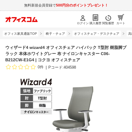
無料新規会員登録で
500円分のポイントプレゼント！
ログイン
購入履歴
閲覧履歴
カート
オフィス家具通販TOP
椅子・チェア
オフィスチェア・デスクチェア
高
ウィザード4 wizard4 オフィスチェア ハイバック T型肘 樹脂脚ブ
ラック 本体ホワイトグレー 布 ナイロンキャスター C06-
B212CW-E1G4 | コクヨ オフィスチェア
0件
Pコード:404598