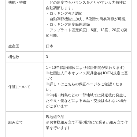
機能・特徴
どの角度でもバランスをとりやすい反力特性に
自動調節します。
・ロッキング強さ調節
自動調節機能に加え、5段階の簡易調節が可能。
・ロッキング角度範囲調節
アップライト固定(0度)、6度、13度、20度で調
節可能。
生産国
日本
梱包数
3
1～10年保証(部位により保証期間が変わります)
※社団法人日本オフィス家具協会(JOIFA)規定に基
づく
※詳しくは
こちら
の保証ページをご確認くださ
保証について
い。
※沖縄・離島などの一部地域では発送後に発生し
た不良・傷などによる返品・交換は承れない場合
がございます
現地組立品
組み立て
※お客様組み立て不要(現地にて業者が組み立て作
業を行います)