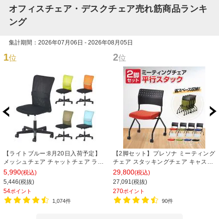
オフィスチェア・デスクチェア売れ筋商品ランキ
ング
集計期間：2026年07月06日 - 2026年08月05日
1
2
位
位
【ライトブルー:8月20日入荷予定】
【2脚セット】プレソナ ミーティング
メッシュチェア チャットチェア ラン
チェア スタッキングチェア キャスタ
バーサポート オフィスチェア デスク
ー付き 座面クッション 幅570×奥行
5,990
29,800
(税込)
(税込)
チェア 会議椅子 幅580×奥行580×高
565×高さ805mm 会議室 収納 法人
5,446(税抜)
27,091(税抜)
さ835-930mm
大人数 重ねる 会議用椅子 会議用チェ
54
270
ポイント
ポイント
ア
1,074件
90件