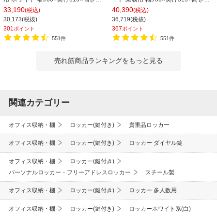
1790mm【国産】【完成品】 オフィ
1790mm【国産】【完成品】 オフィ
33,190
40,390
(税込)
(税込)
スロッカー 下駄箱 シューズロッカー
スロッカー 下駄箱 シューズロッカー
30,173(税抜)
36,719(税抜)
更衣ロッカー
更衣ロッカー 収納 3列2段
301
367
ポイント
ポイント
551件
551件
売れ筋商品ランキングをもっと見る
関連カテゴリー
オフィス収納・棚
ロッカー(鍵付き)
貴重品ロッカー
オフィス収納・棚
ロッカー(鍵付き)
ロッカー ダイヤル錠
オフィス収納・棚
ロッカー(鍵付き)
パーソナルロッカー・フリーアドレスロッカー
スチール製
オフィス収納・棚
ロッカー(鍵付き)
ロッカー 多人数用
オフィス収納・棚
ロッカー(鍵付き)
ロッカーホワイト系(白)