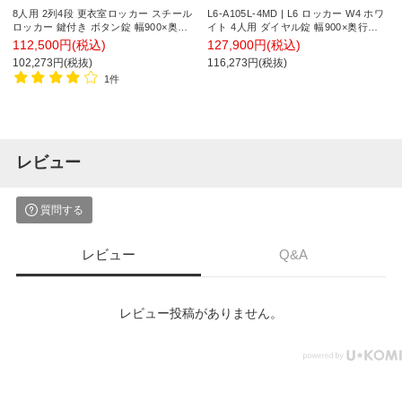
8人用 2列4段 更衣室ロッカー スチール
L6-A105L-4MD | L6 ロッカー W4 ホワ
ロッカー 鍵付き ボタン錠 幅900×奥行
イト 4人用 ダイヤル錠 幅900×奥行
515×高さ1800mm 【国産】【完成品】
400×高さ1050mm プラス(PLUS) パー
112,500円(税込)
127,900円(税込)
ソナルロッカー スチールロッカー オフ
102,273円(税抜)
116,273円(税抜)
ィスロッカー オフィス収納
1件
レビュー
質問する
レビュー
Q&A
レビュー投稿がありません。