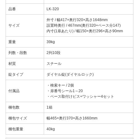
品番
LK-320
外寸 / 幅417×奥行320×高さ1648mm
サイズ
設置時奥行 / 467mm(奥行320+ベース分147)
内寸(1扉あたり) / 幅150×奥行296×高さ90mm
重量
39kg
列数・段数
2列10段
材質
スチール
錠タイプ
ダイヤル錠(ダイヤルロック)
・検索キー / 2個
付属品
・扉番号シール1～20
・ベース取付けビス+ワッシャー4セット
梱包数
1箱
梱包サイズ
幅465×奥行370×高さ1660mm
梱包重量
40kg