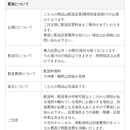
配送について
こちらの商品は配送設置(費用別途見積)でのお届
けとなります。
ご注文後に配送設置料金をご案内させていただき
お届けについて
ます。
事前に配送設置費用を知りたい場合はお気軽にお
問い合わせ下さい。
搬入設置は月～土曜日(祝日を除く)になります。
配送日について
※お届け日の指定はできますが、時間指定はお受
けできません。
配送料無料
配送費用について
※沖縄・離島は別途お見積
組立について
こちらの商品は完成品です。
配送時、配送車が停車可能なところから階段があ
る場所や離れている場所にお届けする場合は、別
途費用が必要となる場合もありますので事前にお
知らせ下さい。設置場所までの移動・開梱・設置
作業は含まれません。
ご注意
※当日キャンセル、再配送時は別途費用がキャン
セル費及び再配送費を頂戴いたします。