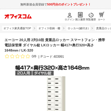
無料新規会員登録で
500円分のポイントプレゼント！
ログイン
購入履歴
閲覧履歴
カート
オフィス家具通販TOP
オフィス収納・棚
ロッカー(鍵付き)
貴重品ロッ
エーコー 20人用 2列10段 貴重品ロッカー スマートフォン・携帯
電話保管庫 ダイヤル錠 LKロッカー 幅417×奥行320×高さ
1648mm / LK-320
0件
Pコード:403991