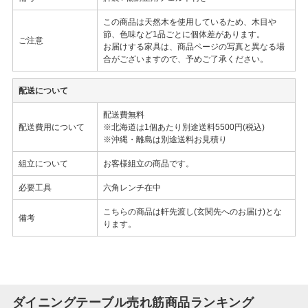
この商品は天然木を使用しているため、木目や
節、色味など1品ごとに個体差があります。
ご注意
お届けする家具は、商品ページの写真と異なる場
合がございますので、予めご了承ください。
配送について
配送費無料
配送費用について
※北海道は1個あたり別途送料5500円(税込)
※沖縄・離島は別途送料お見積り
組立について
お客様組立の商品です。
必要工具
六角レンチ在中
こちらの商品は軒先渡し(玄関先へのお届け)とな
備考
ります。
ダイニングテーブル売れ筋商品ランキング