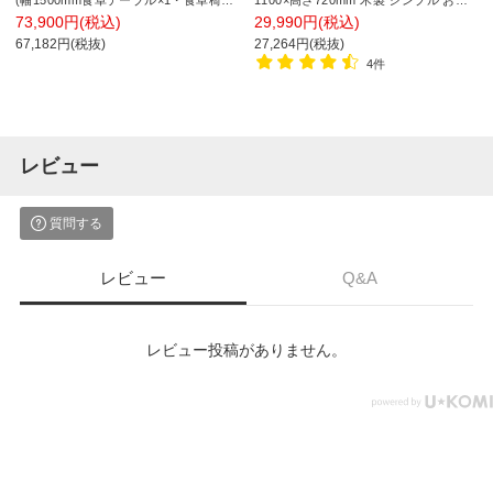
×4) メラミン天板 コンセント付き モル
ゃれ 食卓テーブル 机 ダイニング リビ
73,900円(税込)
29,990円(税込)
タル調 テーブル モダン ダイニングチ
ング ナチュラル ラウンジ カフェ ロビ
67,182円(税抜)
27,264円(税抜)
ェア 4人掛け 長方形 ワークテーブル
ー
4件
レビュー
質問する
レビュー
Q&A
レビュー投稿がありません。