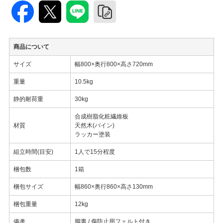
商品について
サイズ
幅800×奥行800×高さ720mm
重量
10.5kg
静的耐荷重
30kg
合成樹脂化粧繊維板
材質
天然木(パイン)
ラッカー塗装
組立時間(目安)
1人で15分程度
梱包数
1箱
梱包サイズ
幅860×奥行860×高さ130mm
梱包重量
12kg
備考
脚裏 / 傷防止用フェルト付き