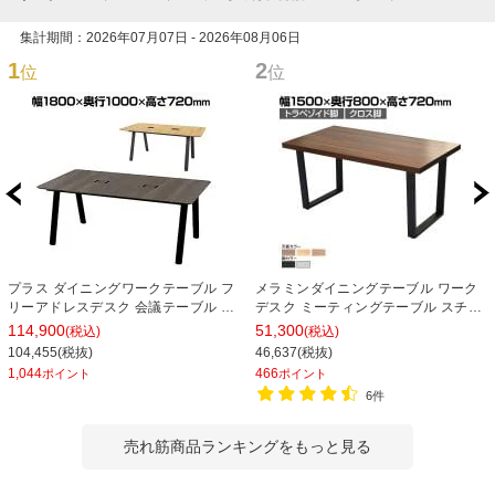
集計期間：2026年07月07日 - 2026年08月06日
1
2
位
位
プラス ダイニングワークテーブル フ
メラミンダイニングテーブル ワーク
リーアドレスデスク 会議テーブル ミ
デスク ミーティングテーブル スチー
ーティングテーブル 配線収納付き 幅
ル脚 幅1500×奥行800×高さ720mm
114,900
51,300
(税込)
(税込)
1800×奥行1000×高さ720mm
104,455(税抜)
46,637(税抜)
1,044
466
ポイント
ポイント
6件
売れ筋商品ランキングをもっと見る