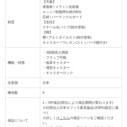
【天板】
表面材 / メラミン化粧板
エッジ / 樹脂押出材(ABS)
芯材 / パーティクルボード
材質
【支柱】
スチール丸パイプ(焼付塗装)
【脚】
脚 / アルミダイカスト(焼付塗装)
キャスター / ウレタン(ストッパー2個付き)
・3段階高さ調節
・フラップ可能
機能・特徴
・低床キャスター
・薄型キャスター
・キャスターロック
生産国
日本
梱包数
4
1～3年保証(部位により保証期間が変わります)
※社団法人日本オフィス家具協会(JOIFA)規定に基
づく
※詳しくは
こちら
の保証ページをご確認くださ
保証について
い。