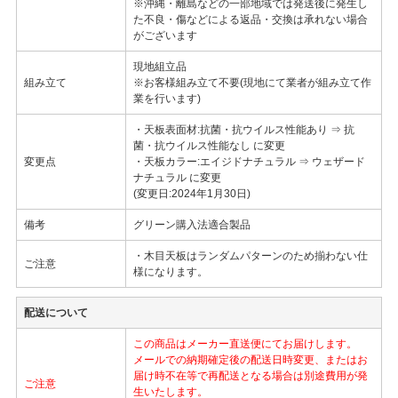
※沖縄・離島などの一部地域では発送後に発生し
た不良・傷などによる返品・交換は承れない場合
がございます
現地組立品
組み立て
※お客様組み立て不要(現地にて業者が組み立て作
業を行います)
・天板表面材:抗菌・抗ウイルス性能あり ⇒ 抗
菌・抗ウイルス性能なし に変更
変更点
・天板カラー:エイジドナチュラル ⇒ ウェザード
ナチュラル に変更
(変更日:2024年1月30日)
備考
グリーン購入法適合製品
・木目天板はランダムパターンのため揃わない仕
ご注意
様になります。
配送について
この商品はメーカー直送便にてお届けします。
メールでの納期確定後の配送日時変更、またはお
届け時不在等で再配送となる場合は別途費用が発
ご注意
生いたします。