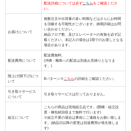
配送詳細については必ず
こちら
をご確認くださ
い。
複数注文や出荷量の多い時期などはさらにお時間
を頂戴する可能性がございます。納期詳細はお問
い合わせください。
お届けについて
納品フロア数、及びエレベーターの有無を必ず記
載ください。未記入の場合は1階でのお渡しとなる
場合があります。
配送費無料。
配送費用について
(沖縄・離島への配送は別途お見積りとなりま
す。)
階上げ(階下げ)につ
Bパターン※
こちら
の詳細をご確認ください。
いて
引き取りサービス
引き取りサービスは行っておりません。
について
こちらの商品は現地組立品です。(開梱・組立設
置・梱包材回収まで無料で行います)
組立について
※組立不要の場合は事前にご連絡をお願い致しま
す。(納品日以降の変更は別途費用が発生致しま
す)