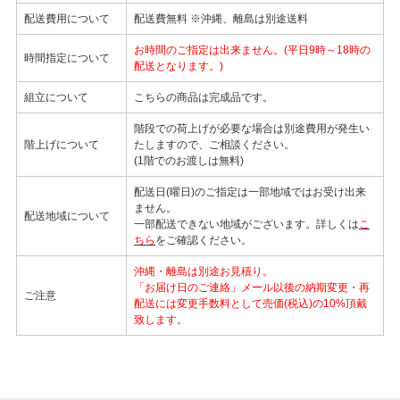
配送費用について
配送費無料 ※沖縄、離島は別途送料
お時間のご指定は出来ません。(平日9時～18時の
時間指定について
配送となります。)
組立について
こちらの商品は完成品です。
階段での荷上げが必要な場合は別途費用が発生い
階上げについて
たしますので、ご相談ください。
(1階でのお渡しは無料)
配送日(曜日)のご指定は一部地域ではお受け出来
ません。
配送地域について
一部配送できない地域がございます。詳しくは
こ
ちら
をご確認ください。
沖縄・離島は別途お見積り。
「お届け日のご連絡」メール以後の納期変更・再
ご注意
配送には変更手数料として売価(税込)の10%頂戴
致します。