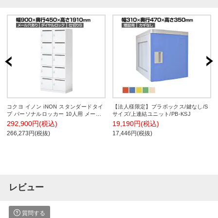
コクヨ イノン iNON スタンダードタイ
【法人様限定】プラボックス/鍵なし/S
プ パーソナルロッカー 10人用 メール
サイズ/上連結ユニット/PB-KSJ
穴あり 庫内仕切りSタイプ ダイヤルロ
292,900円(税込)
19,190円(税込)
ック ホワイト 幅900×奥行450×高さ
266,273円(税抜)
17,446円(税抜)
1910mm
レビュー
質問する