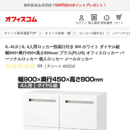
無料新規会員登録で
500円分のポイントプレゼント！
ログイン
購入履歴
閲覧履歴
カート
オフィス家具通販TOP
オフィス収納・棚
ロッカー(鍵付き)
パーソナル
IL-4LD | IL 4人用ロッカー投函口付き W4 ホワイト ダイヤル錠
幅900×奥行450×高さ800mm プラス(PLUS) オフィスロッカー パ
ーソナルロッカー 個人ロッカー メールロッカー
0件
Pコード:403218