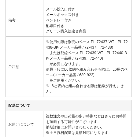
メール投入口付き
メールボックス付き
備考
ペントレー付き
配線口付き
グリーン購入法適合商品
※使用の際は別売のベース PL-72437-WT、PL-72
438-BK(メーカー品番 / 72-437、72-438)
または配線ベース PL-72439-WT、PL-72440-B
K(メーカー品番 / 72-439、72-440)
が必要になります。
ご注意
※最下段にL6収納を組み合わせる際は、L6用のベ
ース(メーカー品番 / 680-922)
をご使用ください。
※L6と収納と組み合わせる際は配線が行えませ
ん。
配送について
複数注文や出荷量の多い時期などはさらにお時間
を頂戴する可能性がございます。
お届けについて
納期詳細はお問い合わせください。
※土日祝日配送は見積対応になります。