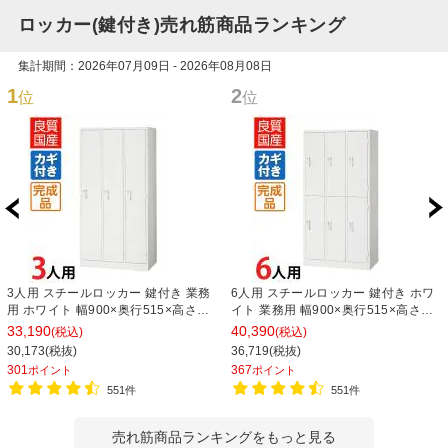
ロッカー(鍵付き)売れ筋商品ランキング
集計期間：2026年07月09日 - 2026年08月08日
1
2
位
位
3人用 スチールロッカー 鍵付き 業務
6人用 スチールロッカー 鍵付き ホワ
用 ホワイト 幅900×奥行515×高さ
イト 業務用 幅900×奥行515×高さ
1790mm【国産】【完成品】 オフィ
1790mm【国産】【完成品】 オフィ
33,190
40,390
(税込)
(税込)
スロッカー 下駄箱 シューズロッカー
スロッカー 下駄箱 シューズロッカー
30,173(税抜)
36,719(税抜)
更衣ロッカー
更衣ロッカー 収納 3列2段
301
367
ポイント
ポイント
551件
551件
売れ筋商品ランキングをもっと見る