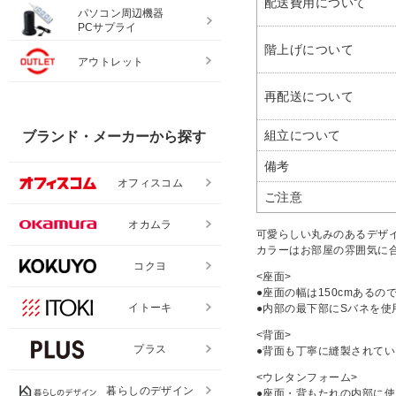
配送費用について
パソコン周辺機器
PCサプライ
階上げについて
アウトレット
再配送について
組立について
ブランド・メーカーから探す
備考
オフィスコム
ご注意
オカムラ
可愛らしい丸みのあるデザ
カラーはお部屋の雰囲気に
コクヨ
<座面>
●座面の幅は150cmある
イトーキ
●内部の最下部にSバネを
<背面>
プラス
●背面も丁寧に縫製されて
<ウレタンフォーム>
暮らしのデザイン
●座面・背もたれの内部に