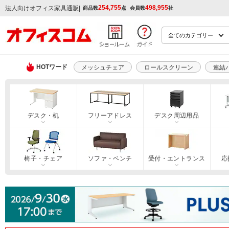
254,755
498,955
|
法人向けオフィス家具通販
商品数
点
会員数
社
HOTワード
メッシュチェア
ロールスクリーン
連結
デスク・机
フリーアドレス
デスク周辺用品
椅子・チェア
ソファ・ベンチ
受付・エントランス
応