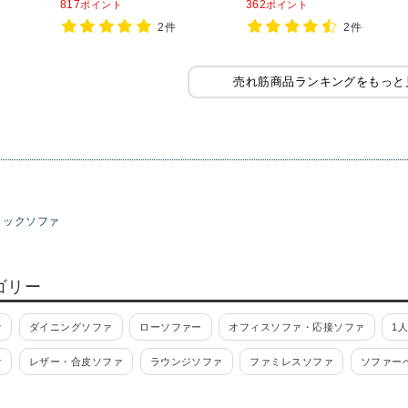
817
362
ポイント
ポイント
ァ 飲食店用ソファ ファミレスソ
高さ790mm
2件
2件
ファ ベンチシートソファ
売れ筋商品ランキングをもっと
リックソファ
ゴリー
ァ
ダイニングソファ
ローソファー
オフィスソファ・応接ソファ
1
ァ
レザー・合皮ソファ
ラウンジソファ
ファミレスソファ
ソファー