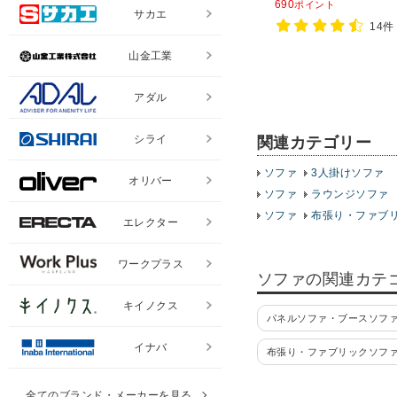
690
ポイント
サカエ
14件
山金工業
アダル
シライ
関連カテゴリー
ソファ
3人掛けソファ
オリバー
ソファ
ラウンジソファ
ソファ
布張り・ファブ
エレクター
ワークプラス
ソファの関連カテ
キイノクス
パネルソファ・ブースソフ
イナバ
布張り・ファブリックソフ
全てのブランド・メーカーを見る