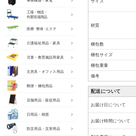
事務機器・家電
サイズ
工場・物流・
作業現場用品
材質
医療･整体･エステ
介護福祉用品・家具
梱包数
梱包サイズ
児童・教育施設用家具
梱包重量
文房具・オフィス用品
備考
郵便・梱包用品
配送について
店舗用品・販促用品
お届け日について
日用品・雑貨
お届け時間について
防災用品・災害用品