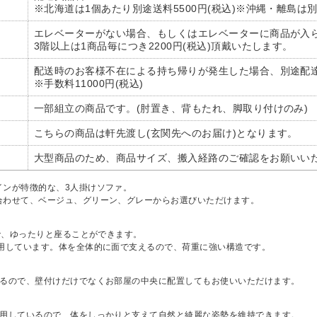
※北海道は1個あたり別途送料5500円(税込)※沖縄・離島は
エレベーターがない場合、もしくはエレベーターに商品が入
3階以上は1商品毎につき2200円(税込)頂戴いたします。
配送時のお客様不在による持ち帰りが発生した場合、別途配
※手数料11000円(税込)
一部組立の商品です。(肘置き、背もたれ、脚取り付けのみ)
こちらの商品は軒先渡し(玄関先へのお届け)となります。
大型商品のため、商品サイズ、搬入経路のご確認をお願いい
インが特徴的な、3人掛けソファ。
合わせて、ベージュ、グリーン、グレーからお選びいただけます。
ので、ゆったりと座ることができます。
使用しています。体を全体的に面で支えるので、荷重に強い構造です。
いるので、壁付けだけでなくお部屋の中央に配置してもお使いいただけます。
使用しているので、体をしっかりと支えて自然と綺麗な姿勢を維持できます。