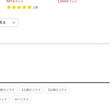
547
1,544
1,
ポイント
ポイント
行560×高さ1000mm
幅
1件
見る
人掛けソファ
2人掛けソファ
3人掛けソファ
ベッド
ローソファ