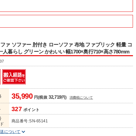
ソファ ソファー 肘付き ローソファ 布地 ファブリック 軽量 コ
人暮らし グリーン かわいい 幅1700×奥行710×高さ780mm
37
35,990
格
32,719
円(税抜
円)
消費税について
327
ト
ポイント
号
商品番号:SN-65141
ド
配送について