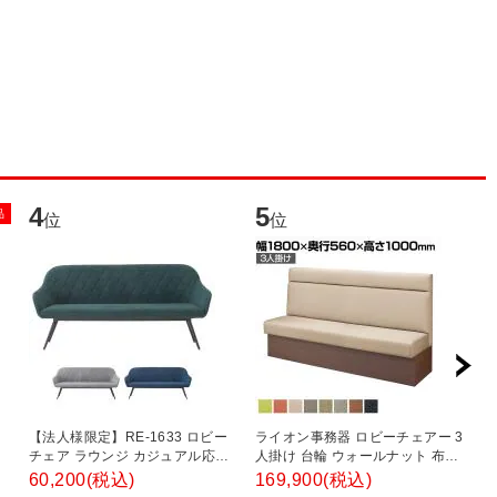
4
5
6
品
位
位
ド
【法人様限定】RE-1633 ロビー
ライオン事務器 ロビーチェアー 3
フ
チェア ラウンジ カジュアル応接
人掛け 台輪 ウォールナット 布張
掛
ザ
3人タイプ 幅1760×奥行650×高
り レザー張り ソファ ファミレス
ス
60,200
(税込)
169,900
(税込)
1
×
さ810mm
ソファ 72LCシリーズ 幅1800×奥
ー