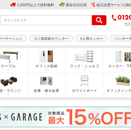
3,300円以上で送料無料
最短当日出荷
組立設置サービス(地
パーテーション
ゴミ箱収納カウンター
4人用ロッカー
ハンガー
テーブル
オフィス収納
ラック・シェルフ
ロッカー・下
接・ラウンジ
金庫・耐火金庫
ホワイトボード
オフィスイン