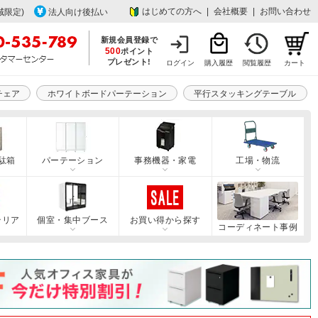
はじめての方へ
|
会社概要
|
お問い合わせ
域限定)
法人向け後払い
新規会員登録で
500
ポイント
プレゼント!
ログイン
購入履歴
閲覧履歴
カート
チェア
ホワイトボードパーテーション
平行スタッキングテーブル
駄箱
パーテーション
事務機器・家電
工場・物流
テリア
個室・集中ブース
お買い得から探す
コーディネート事例