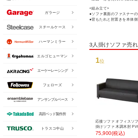
<組み立て>
ガラージ
●ソファ裏面のファスナー
●背もたれと肘置きを本体
スチールケース
ハーマンミラー
3人掛けソファ売
エルゴヒューマン
1
位
エーケーレーシング
フェローズ
アンサンブルベース
高田ベッド製作所
応接ソファ オフィスソフ
掛けソファ 木調木肘 P
トラスコ中山
幅1870×奥行745×高さ7
75,900
(税込)
ァビュリー