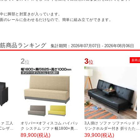
の中に脚部と肘置きが入っています。
側面のレールに合わせるだけなので、簡単に組み立てができます。
れ筋商品ランキング
集計期間：2026年07月07日 - 2026年08月06日
2
3
新商
位
位
ァ 三人
オリバー×オフィスコム ハイバッ
3人掛け ソファ ソファベッド 
VCレザー
ク システム ソファ 幅1800×奥行
リンクホルダー付き 折りたたみ
50mm フ
625×高さ1000mm 3人掛け 布張
リクライニング ローソファ レ
89,900
(税込)
39,900
(税込)
り ハイバックソファ 業務用ソフ
ー調 ブラック 幅1830×奥行750