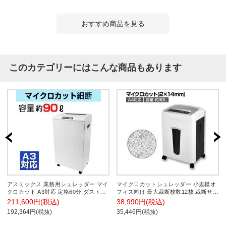
おすすめ商品を見る
このカテゴリーにはこんな商品もあります
アスミックス 業務用シュレッダー マイ
マイクロカットシュレッダー 小規模オ
クロカット A3対応 定格60分 ダスト容
フィス向け 最大裁断枚数12枚 裁断サイ
量90L 最大細断枚数20枚/19枚
ズ:2×14mm オートクリーニング機構搭
211,600円(税込)
38,990円(税込)
(50/60Hz) セキュリティレベル5 メンテ
載 ダストボックス30L 個人情報保護
192,364円(税抜)
35,446円(税抜)
ナンスオイル付き 個人情報 セキュリテ
ィ