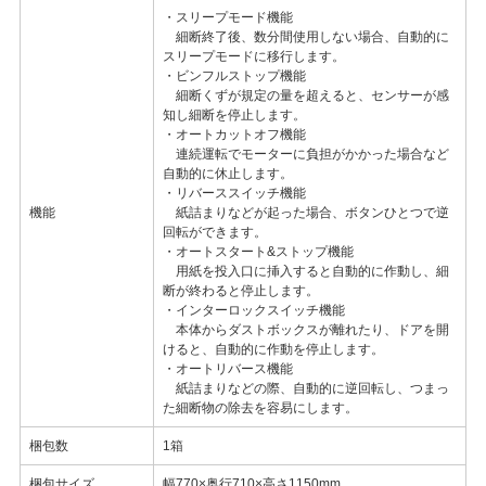
・スリープモード機能
細断終了後、数分間使用しない場合、自動的に
スリープモードに移行します。
・ビンフルストップ機能
細断くずが規定の量を超えると、センサーが感
知し細断を停止します。
・オートカットオフ機能
連続運転でモーターに負担がかかった場合など
自動的に休止します。
・リバーススイッチ機能
機能
紙詰まりなどが起った場合、ボタンひとつで逆
回転ができます。
・オートスタート&ストップ機能
用紙を投入口に挿入すると自動的に作動し、細
断が終わると停止します。
・インターロックスイッチ機能
本体からダストボックスが離れたり、ドアを開
けると、自動的に作動を停止します。
・オートリバース機能
紙詰まりなどの際、自動的に逆回転し、つまっ
た細断物の除去を容易にします。
梱包数
1箱
梱包サイズ
幅770×奥行710×高さ1150mm