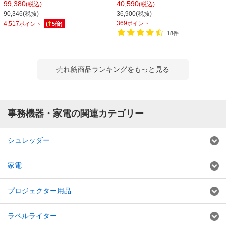
音タイプ 電動 粘着物対応 オートクリ
4×10mm 処理能力 最大100枚 ハンズ
99,380
40,590
(税込)
(税込)
ーニング機能 ダストボックス容量
フリー ダストボックス23L 100M
90,346(税抜)
36,900(税抜)
34L GSHM3434M
369
4,517
ポイント
ポイント
(
5
倍)
18件
売れ筋商品ランキングをもっと見る
事務機器・家電の関連カテゴリー
シュレッダー
家電
プロジェクター用品
ラベルライター