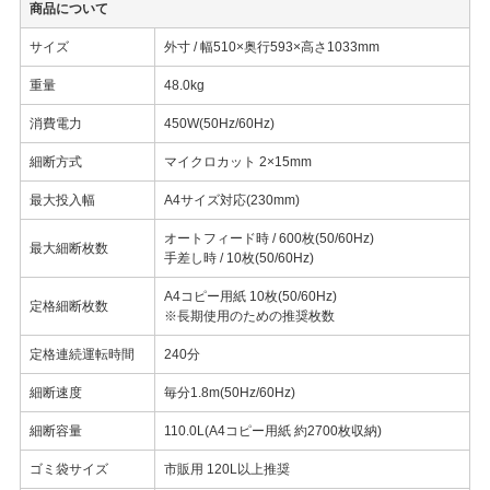
商品について
サイズ
外寸 / 幅510×奥行593×高さ1033mm
重量
48.0kg
消費電力
450W(50Hz/60Hz)
細断方式
マイクロカット 2×15mm
最大投入幅
A4サイズ対応(230mm)
オートフィード時 / 600枚(50/60Hz)
最大細断枚数
手差し時 / 10枚(50/60Hz)
A4コピー用紙 10枚(50/60Hz)
定格細断枚数
※長期使用のための推奨枚数
定格連続運転時間
240分
細断速度
毎分1.8m(50Hz/60Hz)
細断容量
110.0L(A4コピー用紙 約2700枚収納)
ゴミ袋サイズ
市販用 120L以上推奨