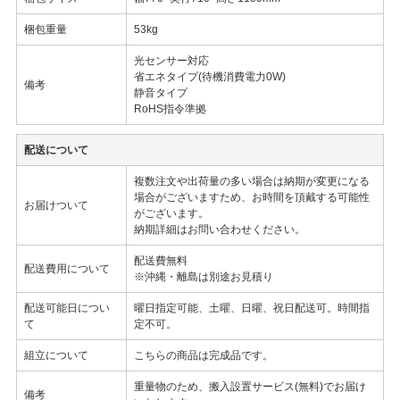
梱包重量
53kg
光センサー対応
省エネタイプ(待機消費電力0W)
備考
静音タイプ
RoHS指令準拠
配送について
複数注文や出荷量の多い場合は納期が変更になる
場合がございますため、お時間を頂戴する可能性
お届けついて
がございます。
納期詳細はお問い合わせください。
配送費無料
配送費用について
※沖縄・離島は別途お見積り
配送可能日につい
曜日指定可能、土曜、日曜、祝日配送可。時間指
て
定不可。
組立について
こちらの商品は完成品です。
重量物のため、搬入設置サービス(無料)でお届け
備考