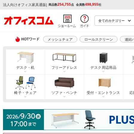
254,755
498,955
|
法人向けオフィス家具通販
商品数
点
会員数
社
HOTワード
メッシュチェア
ロールスクリーン
連結
デスク・机
フリーアドレス
デスク周辺用品
椅子・チェア
ソファ・ベンチ
受付・エントランス
応