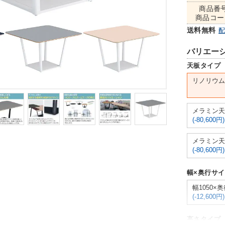
商品番
商品コー
送料無料
バリエー
天板タイプ
リノリウム
メラミン天
(-80,600円)
メラミン天
(-80,600円)
幅×奥行サ
幅1050×奥
(-12,600円)
高さタイプ