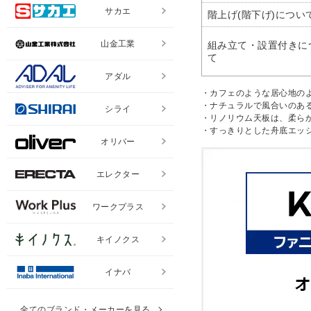
サカエ
階上げ(階下げ)につい
山金工業
組み立て・設置付きに
て
アダル
・カフェのような居心地の
・ナチュラルで風合いのあ
シライ
・リノリウム天板は、柔ら
・すっきりとした舟底エッ
オリバー
エレクター
ワークプラス
キイノクス
イナバ
全てのブランド・メーカーを見る