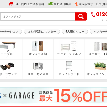
3,300円以上で送料無料
最短当日出荷
組立設置サービス(地
パーテーション
ゴミ箱収納カウンター
4人用ロッカー
ハンガー
テーブル
オフィス収納
ラック・シェルフ
ロッカー・下
接・ラウンジ
金庫・耐火金庫
ホワイトボード
オフィスイン