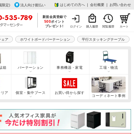
はじめての方へ
|
会社概要
|
お問い合わせ
域限定)
法人向け後払い
新規会員登録で
500
ポイント
プレゼント!
ログイン
購入履歴
閲覧履歴
カート
チェア
ホワイトボードパーテーション
平行スタッキングテーブル
駄箱
パーテーション
事務機器・家電
工場・物流
テリア
個室・集中ブース
お買い得から探す
コーディネート事例