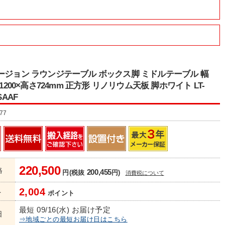
ージョン ラウンジテーブル ボックス脚 ミドルテーブル 幅
行1200×高さ724mm 正方形 リノリウム天板 脚ホワイト LT-
SAAF
77
220,500
格
200,455
円(税抜
円)
消費税について
2,004
ト
ポイント
最短 09/16(水) お届け予定
日
⇒地域ごとの最短お届け日はこちら