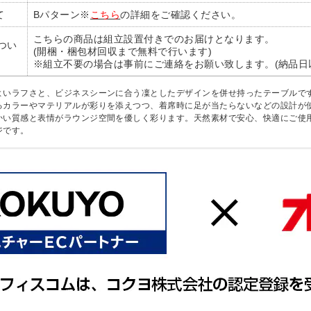
て
Bパターン※
こちら
の詳細をご確認ください。
こちらの商品は組立設置付きでのお届けとなります。
つい
(開梱・梱包材回収まで無料で行います)
※組立不要の場合は事前にご連絡をお願い致します。(納品日
よいラフさと、ビジネスシーンに合う凜としたデザインを併せ持ったテーブルで
るカラーやマテリアルが彩りを添えつつ、着席時に足が当たらないなどの設計が
かい質感と表情がラウンジ空間を優しく彩ります。天然素材で安心、快適にご使
ジです。