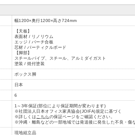
幅1200×奥行1200×高さ724mm
【天板】
表面材 / リノリウム
エッジ / バーチ合板
芯材 / パーティクルボード
【脚部】
スチールパイプ、スチール、アルミダイガスト
塗装 / 焼付塗装
ボックス脚
日本
6
1～3年保証(部位により保証期間が変わります)
※社団法人日本オフィス家具協会(JOIFA)規定に基づく
※詳しくは
こちら
の保証ページをご確認ください。
※沖縄・離島などの一部地域では発送後に発生した不良・傷
現地組立品