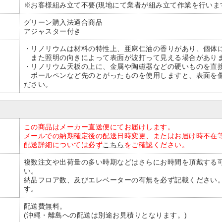
※お客様組み立て不要(現地にて業者が組み立て作業を行いま
グリーン購入法適合商品
アジャスター付き
・リノリウムは材料の特性上、亜麻仁油の香りがあり、個体
また照明の向きによって表面が波打って見える場合があり
・リノリウム天板の上に、金属や陶磁器などの硬いものを直
ボールペンなど先のとがったものを使用しますと、表面を傷
ださい。
この商品はメーカー直送便にてお届けします。
メールでの納期確定後の配送日時変更、またはお届け時不在
配送詳細については必ず
こちら
をご確認ください。
複数注文や出荷量の多い時期などはさらにお時間を頂戴する
い。
納品フロア数、及びエレベーターの有無を必ず記載ください
す。
配送費無料。
(沖縄・離島への配送は別途お見積りとなります。)