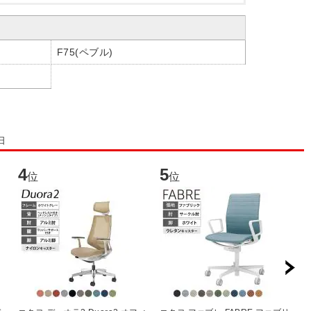
F75(ペブル)
日
4
5
6
位
位