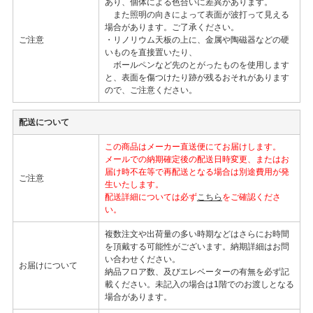
あり、個体による色合いに差異があります。
また照明の向きによって表面が波打って見える
場合があります。ご了承ください。
ご注意
・リノリウム天板の上に、金属や陶磁器などの硬
いものを直接置いたり、
ボールペンなど先のとがったものを使用します
と、表面を傷つけたり跡が残るおそれがあります
ので、ご注意ください。
配送について
この商品はメーカー直送便にてお届けします。
メールでの納期確定後の配送日時変更、またはお
届け時不在等で再配送となる場合は別途費用が発
ご注意
生いたします。
配送詳細については必ず
こちら
をご確認くださ
い。
複数注文や出荷量の多い時期などはさらにお時間
を頂戴する可能性がございます。納期詳細はお問
い合わせください。
お届けについて
納品フロア数、及びエレベーターの有無を必ず記
載ください。未記入の場合は1階でのお渡しとなる
場合があります。