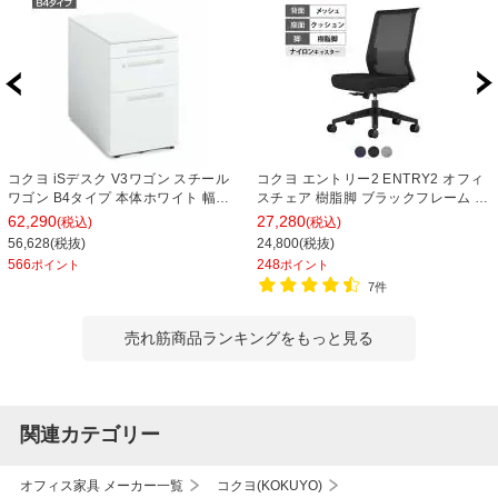
コクヨ iSデスク V3ワゴン スチール
コクヨ エントリー2 ENTRY2 オフィ
ワゴン B4タイプ 本体ホワイト 幅
スチェア 樹脂脚 ブラックフレーム 肘
395×奥行602×高さ600mm SD-
無し ナイロンキャスター シンクロロ
62,290
27,280
(税込)
(税込)
IS46V3SAWN4 サイドワゴン デスク
ッキング 座面スライド デスクチェア
56,628(税抜)
24,800(税抜)
下ワゴン デスク下収納
メッシュチェア CCR-ET2P301
566
248
ポイント
ポイント
7件
売れ筋商品ランキングをもっと見る
関連カテゴリー
オフィス家具 メーカー一覧
コクヨ(KOKUYO)