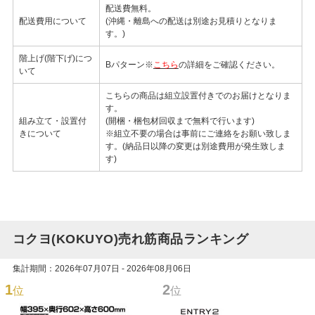
配送費無料。
配送費用について
(沖縄・離島への配送は別途お見積りとなりま
す。)
階上げ(階下げ)につ
Bパターン※
こちら
の詳細をご確認ください。
いて
こちらの商品は組立設置付きでのお届けとなりま
す。
組み立て・設置付
(開梱・梱包材回収まで無料で行います)
きについて
※組立不要の場合は事前にご連絡をお願い致しま
す。(納品日以降の変更は別途費用が発生致しま
す)
コクヨ(KOKUYO)売れ筋商品ランキング
集計期間：2026年07月07日 - 2026年08月06日
1
2
位
位