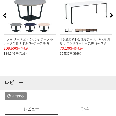
コクヨ リージョン ラウンジテーブル
【設置無料】会議用テーブル 6人用 角
ボックス脚 ミドルローテーブル 幅
形 ラウンドコーナー 丸脚 キャスター
1200×奥行1200×高さ624mm 円形 リノ
幅1800×奥行750×高さ720mm MT-
208,500円(税込)
73,190円(税込)
リウム天板 脚ブラック LT-
JTMR187 コクヨ JUTO ジュート ミー
189,546円(税抜)
66,537円(税抜)
RGC12MLE6AF
ティングテーブル 休憩室
レビュー
質問する
レビュー
Q&A