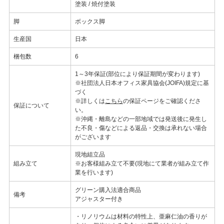
塗装 / 焼付塗装
脚
ボックス脚
生産国
日本
梱包数
6
1～3年保証(部位により保証期間が変わります)
※社団法人日本オフィス家具協会(JOIFA)規定に基
づく
※詳しくは
こちら
の保証ページをご確認くださ
保証について
い。
※沖縄・離島などの一部地域では発送後に発生し
た不良・傷などによる返品・交換は承れない場合
がございます
現地組立品
組み立て
※お客様組み立て不要(現地にて業者が組み立て作
業を行います)
グリーン購入法適合商品
備考
アジャスター付き
・リノリウムは材料の特性上、亜麻仁油の香りが