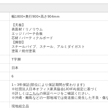
幅1800×奥行900×高さ904mm
【天板】
表面材 / リノリウム
エッジ / バーチ合板
芯材 / パーティクルボード
【脚部】
スチールパイプ、スチール、アルミダイガスト
塗装 / 焼付塗装
T字脚
日本
6
1～3年保証(部位により保証期間が変わります)
※社団法人日本オフィス家具協会(JOIFA)規定に基づく
※詳しくは
こちら
の保証ページをご確認ください。
※沖縄・離島などの一部地域では発送後に発生した不良・傷
現地組立品