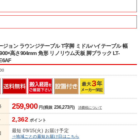
ージョン ラウンジテーブル T字脚 ミドルハイテーブル 幅
行900×高さ904mm 角形 リノリウム天板 脚ブラック LT-
E6AF
00
259,900
格
236,273
円(税抜
円)
消費税について
2,362
ト
ポイント
最短 09/15(火) お届け予定
日
⇒地域ごとの最短お届け日はこちら