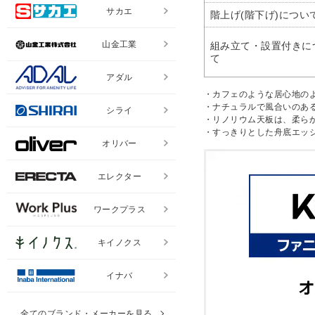
サカエ
階上げ(階下げ)につい
山金工業
組み立て・設置付きに
て
アダル
・カフェのような居心地の
・ナチュラルで風合いのあ
シライ
・リノリウム天板は、柔ら
・すっきりとした舟底エッ
オリバー
エレクター
ワークプラス
キイノクス
イナバ
全てのブランド・メーカーを見る