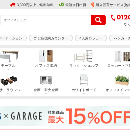
3,300円以上で送料無料
最短当日出荷
組立設置サービス(地
パーテーション
ゴミ箱収納カウンター
4人用ロッカー
ハンガー
テーブル
オフィス収納
ラック・シェルフ
ロッカー・下
接・ラウンジ
金庫・耐火金庫
ホワイトボード
オフィスイン