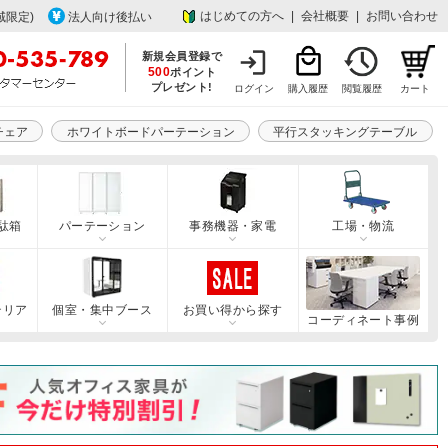
はじめての方へ
|
会社概要
|
お問い合わせ
域限定)
法人向け後払い
新規会員登録で
500
ポイント
プレゼント!
ログイン
購入履歴
閲覧履歴
カート
チェア
ホワイトボードパーテーション
平行スタッキングテーブル
駄箱
パーテーション
事務機器・家電
工場・物流
テリア
個室・集中ブース
お買い得から探す
コーディネート事例