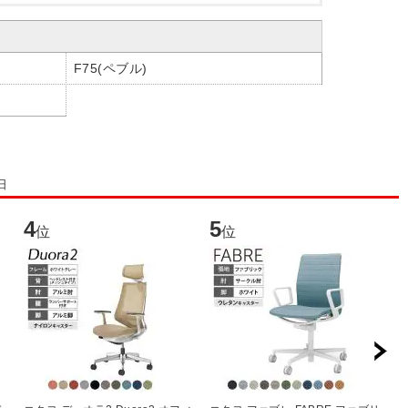
F75(ペブル)
日
4
5
6
位
位