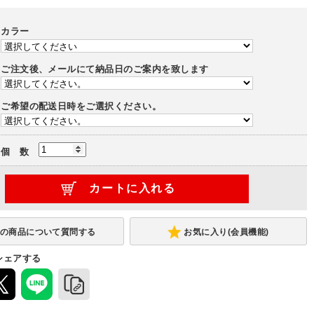
)
-
-
カラー
行1800
幅3600×奥行1800
-
ご注文後、メールにて納品日のご案内を致します
ル
ミドルハイテーブル
ミドルテーブル
ご希望の配送日時をご選択ください。
)
(-32,400円)
テーブル
ローテーブル
-
個 数
お気に入り(会員機能)
シェアする