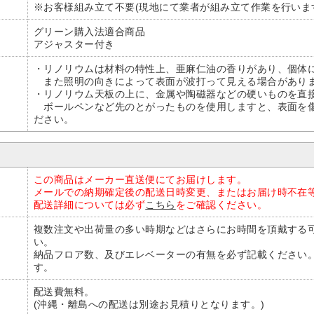
※お客様組み立て不要(現地にて業者が組み立て作業を行いま
グリーン購入法適合商品
アジャスター付き
・リノリウムは材料の特性上、亜麻仁油の香りがあり、個体
また照明の向きによって表面が波打って見える場合があり
・リノリウム天板の上に、金属や陶磁器などの硬いものを直
ボールペンなど先のとがったものを使用しますと、表面を傷
ださい。
この商品はメーカー直送便にてお届けします。
メールでの納期確定後の配送日時変更、またはお届け時不在
配送詳細については必ず
こちら
をご確認ください。
複数注文や出荷量の多い時期などはさらにお時間を頂戴する
い。
納品フロア数、及びエレベーターの有無を必ず記載ください
す。
配送費無料。
(沖縄・離島への配送は別途お見積りとなります。)