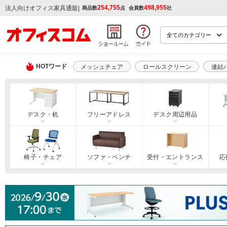
254,755
498,955
|
法人向けオフィス家具通販
商品数
点
会員数
社
HOTワード
メッシュチェア
ロールスクリーン
連結
デスク・机
フリーアドレス
デスク周辺用品
椅子・チェア
ソファ・ベンチ
受付・エントランス
応