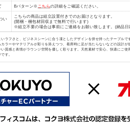
て
Bパターン※
こちら
の詳細をご確認ください。
こちらの商品は組立設置付きでのお届けとなります。
つい
(開梱・梱包材回収まで無料で行います)
※組立不要の場合は事前にご連絡をお願い致します。(納品日
よいラフさと、ビジネスシーンに合う凜としたデザインを併せ持ったテーブルで
るカラーやマテリアルが彩りを添えつつ、着席時に足が当たらないなどの設計が
かい質感と表情がラウンジ空間を優しく彩ります。天然素材で安心、快適にご使
ジです。