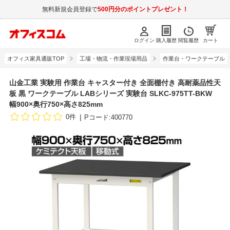
無料新規会員登録で
500円分のポイントプレゼント！
ログイン
購入履歴
閲覧履歴
カート
オフィス家具通販TOP
工場・物流・作業現場用品
作業台・ワークテーブル
山金工業 実験用 作業台 キャスター付き 全面棚付き 高耐薬品性天
板 黒 ワークテーブル LABシリーズ 実験台 SLKC-975TT-BKW
幅900×奥行750×高さ825mm
0件
Pコード:400770