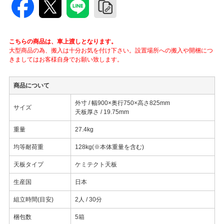
こちらの商品は、車上渡しとなります。
大型商品の為、搬入は十分お気を付け下さい。設置場所への搬入や開梱につ
きましてはお客様自身でお願い致します。
商品について
外寸 / 幅900×奥行750×高さ825mm
サイズ
天板厚さ / 19.75mm
重量
27.4kg
均等耐荷重
128kg(※本体重量を含む)
天板タイプ
ケミテクト天板
生産国
日本
組立時間(目安)
2人 / 30分
梱包数
5箱