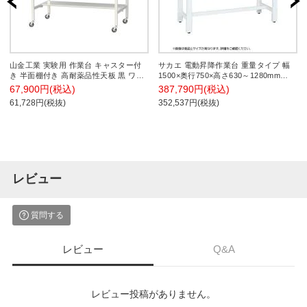
山金工業 実験用 作業台 キャスター付
サカエ 電動昇降作業台 重量タイプ 幅
き 半面棚付き 高耐薬品性天板 黒 ワー
1500×奥行750×高さ630～1280mm
クテーブル LABシリーズ 実験台 SLKC-
DKN-157AIMW
67,900円(税込)
387,790円(税込)
1575T-BKW 幅1500×奥行750×高さ
61,728円(税抜)
352,537円(税抜)
825mm
レビュー
質問する
レビュー
Q&A
レビュー投稿がありません。