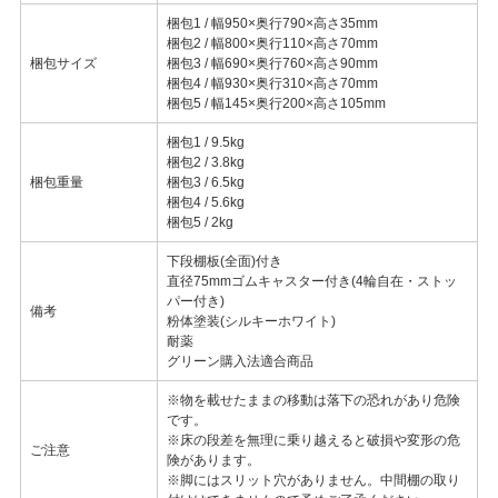
梱包1 / 幅950×奥行790×高さ35mm
梱包2 / 幅800×奥行110×高さ70mm
梱包サイズ
梱包3 / 幅690×奥行760×高さ90mm
梱包4 / 幅930×奥行310×高さ70mm
梱包5 / 幅145×奥行200×高さ105mm
梱包1 / 9.5kg
梱包2 / 3.8kg
梱包重量
梱包3 / 6.5kg
梱包4 / 5.6kg
梱包5 / 2kg
下段棚板(全面)付き
直径75mmゴムキャスター付き(4輪自在・ストッ
パー付き)
備考
粉体塗装(シルキーホワイト)
耐薬
グリーン購入法適合商品
※物を載せたままの移動は落下の恐れがあり危険
です。
※床の段差を無理に乗り越えると破損や変形の危
ご注意
険があります。
※脚にはスリット穴がありません。中間棚の取り