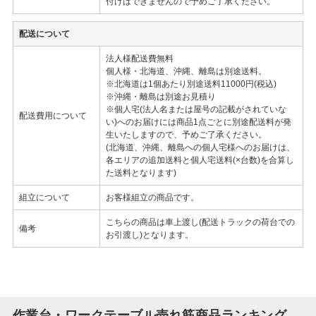
付けはできませんので予めご了承ください。
配送について
法人様配送費無料
個人様・北海道、沖縄、離島は別途送料。
※北海道は1個あたり別途送料11000円(税込)
※沖縄・離島は別途お見積り
※個人宅(法人名または屋号の記載がされていな
配送費用について
い)へのお届けには商品1点ごとに別途配送料が発
生いたしますので、予めご了承ください。
(北海道、沖縄、離島への個人宅様へのお届けは、
各エリアの追加送料と個人宅送料(×台数)を合算し
た送料となります)
組立について
お客様組立の商品です。
こちらの商品は車上渡し(配送トラックの荷台での
備考
お引渡し)となります。
作業台・ワークテーブル売れ筋商品ランキング