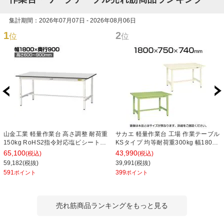
集計期間：2026年07月07日 - 2026年08月06日
1
2
位
位
山金工業 軽量作業台 高さ調整 耐荷重
サカエ 軽量作業台 工場 作業テーブル
150kg RoHS2指令対応塩ビシート天
KSタイプ 均等耐荷重300kg 幅1800×
板 ワークテーブル 150シリーズ 幅
奥行750×高さ740mm KS-187S
65,100
43,990
(税込)
(税込)
1800×奥行900×高さ600～900mm
59,182(税抜)
39,991(税抜)
SURA-1890-GYW
591
399
ポイント
ポイント
売れ筋商品ランキングをもっと見る