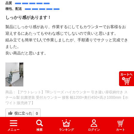
品質
梱包、配送
しっかり感があります！
製品にしっかり感があり、作業するにしてもカウンターでお客様をお
迎えするにあたってもやわな感じでしないので良いと思います。
組み立ても簡単で1人で作業しましたが、手順通りでサクッと完成でき
ました。
良い商品だと思います。
商品：
【アウトレット】TRシリーズ ハイカウンター 引き違い扉収納付き ス
チール製 抗菌塗装 受付カウンター 接客 幅1200×奥行450×高さ1000mm【ホ
ワイト:販売終了】
役に立った
0
メニュー
検索
ランキング
ログイン
カート