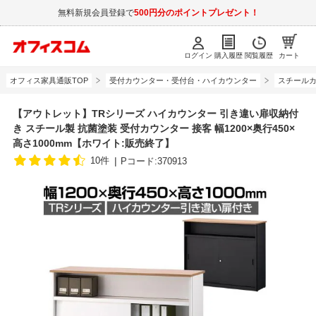
無料新規会員登録で
500円分のポイントプレゼント！
ログイン
購入履歴
閲覧履歴
カート
オフィス家具通販TOP
受付カウンター・受付台・ハイカウンター
スチールカ
【アウトレット】TRシリーズ ハイカウンター 引き違い扉収納付
き スチール製 抗菌塗装 受付カウンター 接客 幅1200×奥行450×
高さ1000mm【ホワイト:販売終了】
10件
Pコード:370913