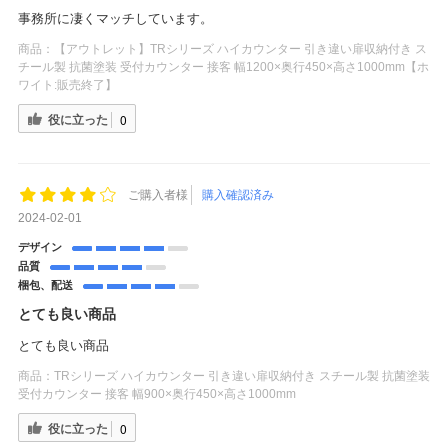
事務所に凄くマッチしています。
商品：
【アウトレット】TRシリーズ ハイカウンター 引き違い扉収納付き ス
チール製 抗菌塗装 受付カウンター 接客 幅1200×奥行450×高さ1000mm【ホ
ワイト:販売終了】
役に立った
0
ご購入者様
購入確認済み
2024-02-01
デザイン
品質
梱包、配送
とても良い商品
とても良い商品
商品：
TRシリーズ ハイカウンター 引き違い扉収納付き スチール製 抗菌塗装
受付カウンター 接客 幅900×奥行450×高さ1000mm
役に立った
0