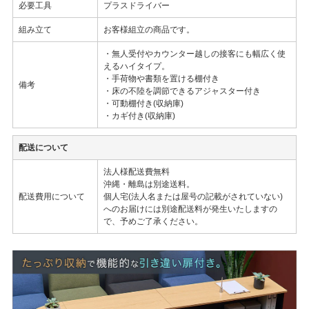
必要工具
プラスドライバー
組み立て
お客様組立の商品です。
・無人受付やカウンター越しの接客にも幅広く使
えるハイタイプ。
・手荷物や書類を置ける棚付き
備考
・床の不陸を調節できるアジャスター付き
・可動棚付き(収納庫)
・カギ付き(収納庫)
配送について
法人様配送費無料
沖縄・離島は別途送料。
配送費用について
個人宅(法人名または屋号の記載がされていない)
へのお届けには別途配送料が発生いたしますの
で、予めご了承ください。