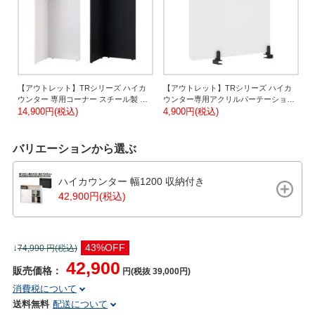
【アウトレット】TRシリーズ ハイカ
【アウトレット】TRシリーズ ハイカ
ウンター 専用コーナー スチール製 抗
ウンター専用アクリルパーテーション
菌塗装 受付カウンター 接客 奥行
14,900円(税込)
サイドタイプ 幅650mm×高さ500mm
4,900円(税込)
450mm
バリエーションから選ぶ
ハイカウンター 幅1200 収納付き
42,900円(税込)
↓
43%OFF
74,990
円(税込)
42,900
販売価格：
円(税抜 39,000円)
消費税について
送料無料
配送について