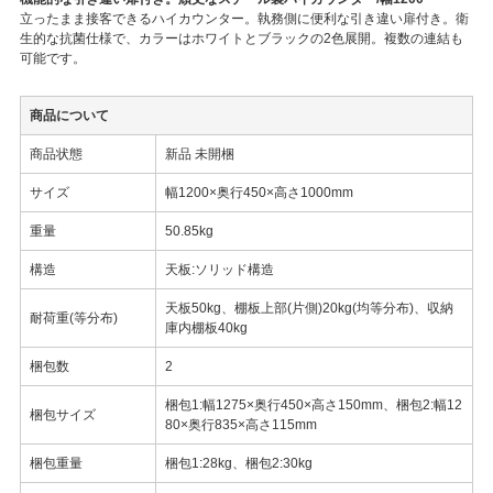
立ったまま接客できるハイカウンター。執務側に便利な引き違い扉付き。衛
生的な抗菌仕様で、カラーはホワイトとブラックの2色展開。複数の連結も
可能です。
商品について
商品状態
新品 未開梱
サイズ
幅1200×奥行450×高さ1000mm
重量
50.85kg
構造
天板:ソリッド構造
天板50kg、棚板上部(片側)20kg(均等分布)、収納
耐荷重(等分布)
庫内棚板40kg
梱包数
2
梱包1:幅1275×奥行450×高さ150mm、梱包2:幅12
梱包サイズ
80×奥行835×高さ115mm
梱包重量
梱包1:28kg、梱包2:30kg