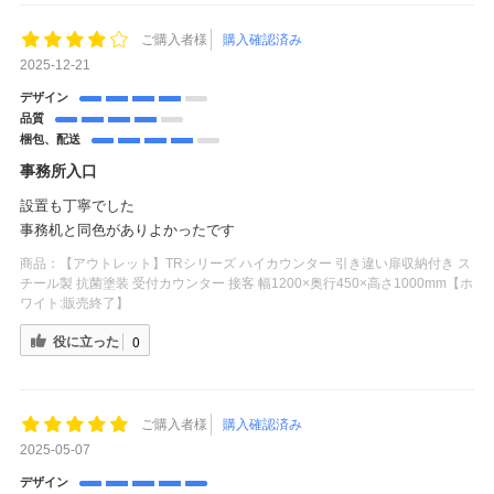
ご購入者様
購入確認済み
2025-12-21
デザイン
品質
梱包、配送
事務所入口
設置も丁寧でした
事務机と同色がありよかったです
商品：
【アウトレット】TRシリーズ ハイカウンター 引き違い扉収納付き ス
チール製 抗菌塗装 受付カウンター 接客 幅1200×奥行450×高さ1000mm【ホ
ワイト:販売終了】
役に立った
0
ご購入者様
購入確認済み
2025-05-07
デザイン