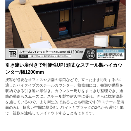
引き違い扉付きで利便性UP! 頑丈なスチール製ハイカウ
ンター/幅1200mm
接客が必要なオフィスや店舗の窓口などで、立ったまま応対するのに
適したハイタイプのスチールカウンター。執務側には、書類や備品を
収納できる引き違い扉付き。カウンター周りをすっきり整理でき、通
路の動線もスムーズに。スチール製で耐久性に優れ、さらに抗菌塗装
を施しているので、より衛生的であることも特徴です(※スチール塗装
面のみ)。 幅広い空間に馴染むホワイトとブラックの2色から選択可能
で、複数を連結してレイアウトすることもできます。