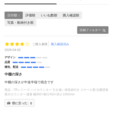
日付順 ↓
評価順
いいね数順
購入確認順
写真・動画付き順
詳細フィルター
ご購入者様
購入確認済み
2026-04-02
デザイン
品質
梱包、配送
中棚の深さ
中棚の深さが中途半端で残念です
商品：
TRシリーズ ハイカウンター 引き違い扉収納付き スチール製 抗菌塗装
受付カウンター 接客 幅900×奥行450×高さ1000mm
役に立った
0