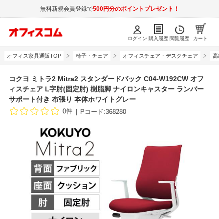
無料新規会員登録で
500円分のポイントプレゼント！
ログイン
購入履歴
閲覧履歴
カート
オフィス家具通販TOP
椅子・チェア
オフィスチェア・デスクチェア
高
コクヨ ミトラ2 Mitra2 スタンダードバック C04-W192CW オフ
ィスチェア L字肘(固定肘) 樹脂脚 ナイロンキャスター ランバー
サポート付き 布張り 本体ホワイトグレー
0件
Pコード:368280