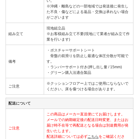
い。
※沖縄・離島などの一部地域では発送後に発生し
た不良・傷などによる返品・交換は承れない場合
がございます
現地組立品
組み立て
※お客様組み立て不要(現地にて業者が組み立て作
業を行います)
・ポスチャーサポートシート
骨盤の前滑りを防止し最適な体圧分散が可能で
備考
す。
・ランバーサポート付き(押し出し量 / 15mm)
・グリーン購入法適合製品
※クッションフロアー上ではご使用にならないで
ご注意
ください。床を傷つける場合があります。
配送について
この商品はメーカー直送便にてお届けします。
メールでの納期確定後の配送日時変更、またはお
届け時不在等で再配送となる場合は別途費用が発
ご注意
生いたします。
配送詳細については必ず
こちら
をご確認くださ