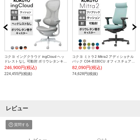
コクヨ イングクラウド ingCloud ヘッ
コクヨ ミトラ2 Mitra2 アディショナル
ドレストなし 可動肘 ポリウレタンキャ
バック C04-B330CU オフィスチェア
スター 背メッシュ モールドウレタン
可動肘 樹脂脚 ウレタンキャスター 布
246,900円(税込)
82,090円(税込)
座面高さ調節 オフィスチェア メッシュ
張り 本体ブラック
224,455円(税抜)
74,628円(税抜)
チェア デスクチェア パソコンチェア
在宅
レビュー
質問する