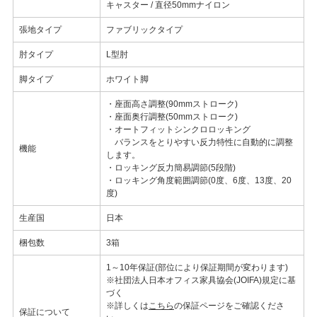
キャスター / 直径50mmナイロン
張地タイプ
ファブリックタイプ
肘タイプ
L型肘
脚タイプ
ホワイト脚
・座面高さ調整(90mmストローク)
・座面奥行調整(50mmストローク)
・オートフィットシンクロロッキング
バランスをとりやすい反力特性に自動的に調整
機能
します。
・ロッキング反力簡易調節(5段階)
・ロッキング角度範囲調節(0度、6度、13度、20
度)
生産国
日本
梱包数
3箱
1～10年保証(部位により保証期間が変わります)
※社団法人日本オフィス家具協会(JOIFA)規定に基
づく
※詳しくは
こちら
の保証ページをご確認くださ
保証について