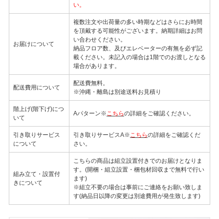
い。
複数注文や出荷量の多い時期などはさらにお時間
を頂戴する可能性がございます。納期詳細はお問
い合わせください。
お届けについて
納品フロア数、及びエレベーターの有無を必ず記
載ください。未記入の場合は1階でのお渡しとなる
場合があります。
配送費無料。
配送費用について
※沖縄・離島は別途送料お見積り
階上げ(階下げ)につ
Aパターン※
こちら
の詳細をご確認ください。
いて
引き取りサービス
引き取りサービスA※
こちら
の詳細をご確認くだ
について
さい。
こちらの商品は組立設置付きでのお届けとなりま
す。(開梱・組立設置・梱包材回収まで無料で行い
組み立て・設置付
ます)
きについて
※組立不要の場合は事前にご連絡をお願い致しま
す(納品日以降の変更は別途費用が発生致します)