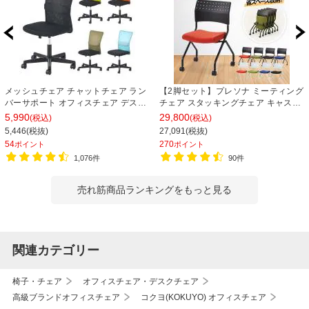
メッシュチェア チャットチェア ラン
【2脚セット】プレソナ ミーティング
バーサポート オフィスチェア デスク
チェア スタッキングチェア キャスタ
チェア 会議椅子 幅580×奥行580×高
ー付き 座面クッション 幅570×奥行
5,990
29,800
(税込)
(税込)
さ835-930mm
565×高さ805mm 会議室 収納 法人
5,446(税抜)
27,091(税抜)
大人数 重ねる 会議用椅子 会議用チェ
54
270
ポイント
ポイント
ア
1,076件
90件
売れ筋商品ランキングをもっと見る
関連カテゴリー
椅子・チェア
オフィスチェア・デスクチェア
高級ブランドオフィスチェア
コクヨ(KOKUYO) オフィスチェア