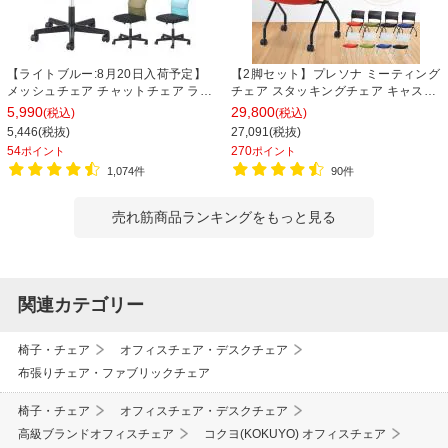
【ライトブルー:8月20日入荷予定】
【2脚セット】プレソナ ミーティング
メッシュチェア チャットチェア ラン
チェア スタッキングチェア キャスタ
バーサポート オフィスチェア デスク
ー付き 座面クッション 幅570×奥行
5,990
29,800
(税込)
(税込)
チェア 会議椅子 幅580×奥行580×高
565×高さ805mm 会議室 収納 法人
5,446(税抜)
27,091(税抜)
さ835-930mm
大人数 重ねる 会議用椅子 会議用チェ
54
270
ポイント
ポイント
ア
1,074件
90件
売れ筋商品ランキングをもっと見る
関連カテゴリー
椅子・チェア
オフィスチェア・デスクチェア
布張りチェア・ファブリックチェア
椅子・チェア
オフィスチェア・デスクチェア
高級ブランドオフィスチェア
コクヨ(KOKUYO) オフィスチェア