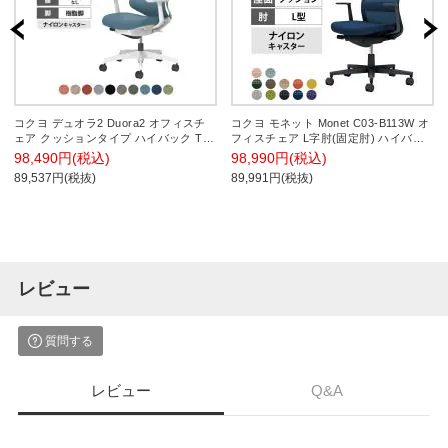
コクヨ デュオラ2 Duora2 オフィスチ
コクヨ モネット Monet C03-B113W オ
ェア クッションタイプ ハイバック T型
フィスチェア L字肘(固定肘) ハイバッ
肘 樹脂脚 ホワイト ランバーサポート
ク 樹脂脚 ナイロンキャスター ショル
98,490円(税込)
98,990円(税込)
なし ナイロンキャスター C08-
ダーサポート付き ランバーサポート付
89,537円(税抜)
89,991円(税抜)
W210CW
き 背メッシュ 座面布張り 背座同色 本
体/脚ブラック
レビュー
質問する
レビュー
Q&A