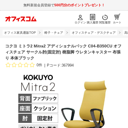
無料新規会員登録で
500円分のポイントプレゼント！
ログイン
購入履歴
閲覧履歴
カート
オフィス家具通販TOP
椅子・チェア
オフィスチェア・デスクチェア
高
コクヨ ミトラ2 Mitra2 アディショナルバック C04-B350CU オフ
ィスチェア サークル肘(固定肘) 樹脂脚 ウレタンキャスター 布張
り 本体ブラック
0件
Pコード:367994