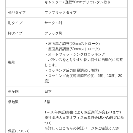
キャスター / 直径50mmポリウレタン巻き
張地タイプ
ファブリックタイプ
肘タイプ
サークル肘
脚タイプ
ブラック脚
・座面高さ調整(90mmストローク)
・座面奥行調整(50mmストローク)
・オートフィットシンクロロッキング
バランスをとりやすい反力特性に自動的に調整
機能
します。
・ロッキング反力簡易調節(5段階)
・ロッキング角度範囲調節(0度、6度、13度、20
度)
生産国
日本
梱包数
5箱
1～10年保証(部位により保証期間が変わります)
※社団法人日本オフィス家具協会(JOIFA)規定に基
づく
※詳しくは
こちら
の保証ページをご確認くださ
保証について