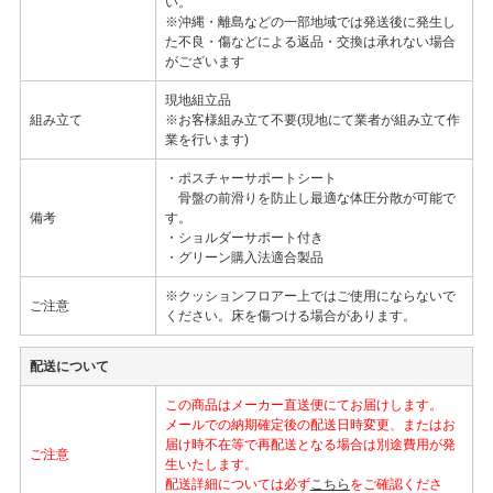
い。
※沖縄・離島などの一部地域では発送後に発生し
た不良・傷などによる返品・交換は承れない場合
がございます
現地組立品
組み立て
※お客様組み立て不要(現地にて業者が組み立て作
業を行います)
・ポスチャーサポートシート
骨盤の前滑りを防止し最適な体圧分散が可能で
備考
す。
・ショルダーサポート付き
・グリーン購入法適合製品
※クッションフロアー上ではご使用にならないで
ご注意
ください。床を傷つける場合があります。
配送について
この商品はメーカー直送便にてお届けします。
メールでの納期確定後の配送日時変更、またはお
届け時不在等で再配送となる場合は別途費用が発
ご注意
生いたします。
配送詳細については必ず
こちら
をご確認くださ