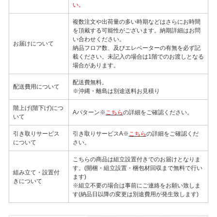
い。
複数注文や出荷量の多い時期などはさらにお時間
を頂戴する可能性がございます。納期詳細はお問
い合わせください。
お届けについて
納品フロア数、及びエレベーターの有無を必ず記
載ください。未記入の場合は1階でのお渡しとなる
場合があります。
配送費無料。
配送費用について
※沖縄・離島は別途送料お見積り
階上げ(階下げ)につ
Aパターン※
こちら
の詳細をご確認ください。
いて
引き取りサービス
引き取りサービスA※
こちら
の詳細をご確認くだ
について
さい。
こちらの商品は組立設置付きでのお届けとなりま
す。(開梱・組立設置・梱包材回収まで無料で行い
組み立て・設置付
ます)
きについて
※組立不要の場合は事前にご連絡をお願い致しま
す(納品日以降の変更は別途費用が発生致します)