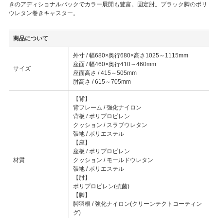
きのアディショナルバックでカラー展開も豊富。固定肘。ブラック脚のポリ
ウレタン巻きキャスター。
商品について
外寸 / 幅680×奥行680×高さ1025～1115mm
座面 / 幅460×奥行410～460mm
サイズ
座面高さ / 415～505mm
肘高さ / 615～705mm
【背】
背フレーム / 強化ナイロン
背板 / ポリプロピレン
クッション / スラブウレタン
張地 / ポリエステル
【座】
座板 / ポリプロピレン
材質
クッション / モールドウレタン
張地 / ポリエステル
【肘】
ポリプロピレン(抗菌)
【脚】
脚羽根 / 強化ナイロン(クリーンテクトコーティン
グ)