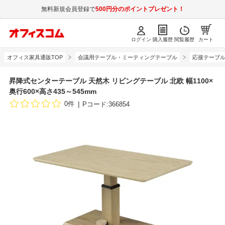
無料新規会員登録で
500円分のポイントプレゼント！
ログイン
購入履歴
閲覧履歴
カート
オフィス家具通販TOP
会議用テーブル・ミーティングテーブル
応接テーブ
昇降式センターテーブル 天然木 リビングテーブル 北欧 幅1100×
奥行600×高さ435～545mm
0件
Pコード:366854