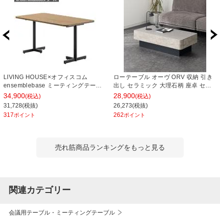
LIVING HOUSE×オフィスコム
ローテーブル オーヴ ORV 収納 引き
ensemblebase ミーティングテーブ
出し セラミック 大理石柄 座卓 セン
ル T字脚 会議用テーブル ファミレス
ターテーブル モダン シンプル リビン
34,900
28,900
(税込)
(税込)
ソファテーブル ラウンドテーブル 幅
グテーブル おしゃれ リビング 完成品
31,728(税抜)
26,273(税抜)
1400×奥行800×高さ720mm
幅1050×奥行550×高さ300mm
317
262
ポイント
ポイント
売れ筋商品ランキングをもっと見る
関連カテゴリー
会議用テーブル・ミーティングテーブル