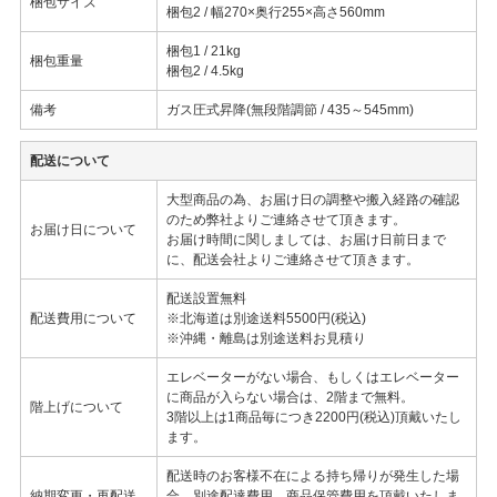
梱包サイズ
梱包2 / 幅270×奥行255×高さ560mm
梱包1 / 21kg
梱包重量
梱包2 / 4.5kg
備考
ガス圧式昇降(無段階調節 / 435～545mm)
配送について
大型商品の為、お届け日の調整や搬入経路の確認
のため弊社よりご連絡させて頂きます。
お届け日について
お届け時間に関しましては、お届け日前日まで
に、配送会社よりご連絡させて頂きます。
配送設置無料
配送費用について
※北海道は別途送料5500円(税込)
※沖縄・離島は別途送料お見積り
エレベーターがない場合、もしくはエレベーター
に商品が入らない場合は、2階まで無料。
階上げについて
3階以上は1商品毎につき2200円(税込)頂戴いたし
ます。
配送時のお客様不在による持ち帰りが発生した場
納期変更・再配送
合、別途配達費用、商品保管費用を頂戴いたしま