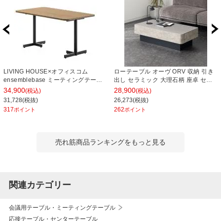
LIVING HOUSE×オフィスコム
ローテーブル オーヴ ORV 収納 引き
ensemblebase ミーティングテーブ
出し セラミック 大理石柄 座卓 セン
ル T字脚 会議用テーブル ファミレス
ターテーブル モダン シンプル リビン
34,900
28,900
(税込)
(税込)
ソファテーブル ラウンドテーブル 幅
グテーブル おしゃれ リビング 完成品
31,728(税抜)
26,273(税抜)
1400×奥行800×高さ720mm
幅1050×奥行550×高さ300mm
317
262
ポイント
ポイント
売れ筋商品ランキングをもっと見る
関連カテゴリー
会議用テーブル・ミーティングテーブル
応接テーブル・センターテーブル