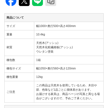
商品について
サイズ
幅1000×奥行500×高さ400mm
重量
10.4kg
天然木(アッシュ)
材質
天然木化粧繊維板(アッシュ)
ウレタン塗装
梱包数
1箱
梱包サイズ
幅1050×奥行560×高さ120mm
梱包重量
12kg
この商品は天然木を使用しているため、木目や
節、色味など1品ごとに個体差があります。
ご注意
お届けする家具は、商品ページの写真と異なる場
合がございますので、予めご了承ください。