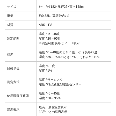
サイズ
外寸 / 幅182×奥行25×高さ148mm
重量
約0.38kg(乾電池含む)
材質
ABS、PS
温度 / -5～45度
測定範囲
湿度 / 20～95%
※測定範囲以外はLo、HI表示
温度 / 0～40度のとき±1度、それ以外±2度
精度
湿度 / 35～75%のとき±5%、それ以外±10%
温度 / 0.1度
目盛単位
湿度 / 1%
温度 / サーミスタ
測定方式
湿度 / 抵抗変化型湿度センサー
温度 / -5～45度
使用温湿度範囲
湿度 / 20～95%
最高、最低温度表示
温度表示
30秒ごとの経過表示