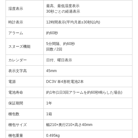
最高、最低湿度表示
湿度表示
30秒ごとの経過表示
時計表示
12時間表示(平均月差±30秒以内)
アラーム
約60秒
5分間隔、約60秒
スヌーズ機能
回数 / 2回
カレンダー
日付、曜日表示
表示文字高
45mm
電源
DC3V 単4形乾電池2本
電池寿命
約1年(1日3回アラームを約60秒鳴らした場合)
保証期間
1年
梱包数
1箱
梱包サイズ
幅210×奥行210×高さ40mm
梱包重量
0.495kg