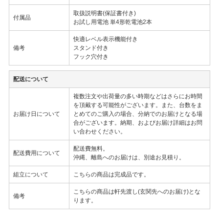
取扱説明書(保証書付き)
付属品
お試し用電池 単4形乾電池2本
快適レベル表示機能付き
備考
スタンド付き
フック穴付き
配送について
複数注文や出荷量の多い時期などはさらにお時間
を頂戴する可能性がございます。また、台数をま
お届け日について
とめてのご購入の場合、分納でのお届けとなる場
合がございます。納期、およびお届け詳細はお問
い合わせください。
配送費無料。
配送費用について
沖縄、離島へのお届けは、別途お見積り。
組立について
こちらの商品は完成品です。
こちらの商品は軒先渡し(玄関先へのお届け)とな
備考
ります。