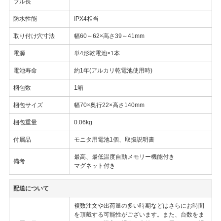
ブル長
防水性能
IPX4相当
取り付け穴寸法
幅60～62×高さ39～41mm
電源
単4形乾電池×1本
電池寿命
約1年(アルカリ乾電池使用時)
梱包数
1箱
梱包サイズ
幅70×奥行22×高さ140mm
梱包重量
0.06kg
付属品
モニタ用電池1個、取扱説明書
最高、最低温度自動メモリー機能付き
備考
マグネット付き
配送について
複数注文や出荷量の多い時期などはさらにお時間
を頂戴する可能性がございます。また、台数をま