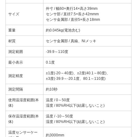
外寸 / 幅60×奥行14×高さ39mm
サイズ
センサ部 / 直径7.5×長さ42mmm
センサ金属部 / 直径5×長さ18mm
重量
約0.045kg(電池含む)
材質
センサ金属部 / 真鍮、Niメッキ
測定範囲
-39.9～110度
最小表示
0.1度
±1度(-20～40度)、±2度(40.1～80度)、
測定精度
±3度(-39.9～-20.1度、80.1～110度)
測定間隔
約10秒
使用温湿度範囲(本
温度 / 0～50度
体)
湿度 / 80%RH以下(結露しないこと)
保存温湿度範囲(本
温度 / -10～50度
体)
湿度 / 80%RH以下(結露しないこと)
温度センサーケー
約3000mm