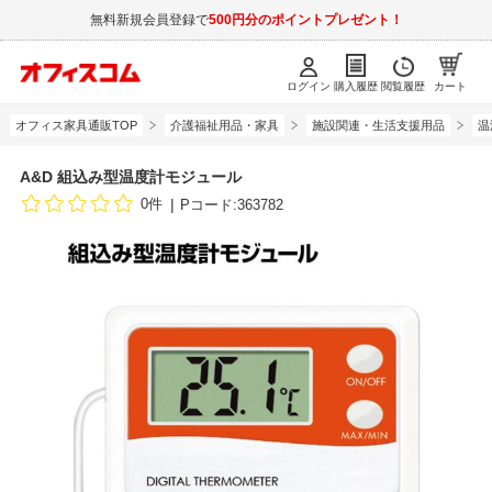
無料新規会員登録で
500円分のポイントプレゼント！
ログイン
購入履歴
閲覧履歴
カート
オフィス家具通販TOP
介護福祉用品・家具
施設関連・生活支援用品
温
A&D 組込み型温度計モジュール
0件
Pコード:363782