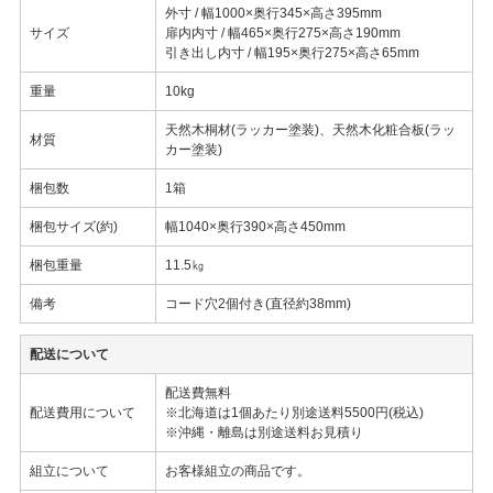
外寸 / 幅1000×奥行345×高さ395mm
サイズ
扉内内寸 / 幅465×奥行275×高さ190mm
引き出し内寸 / 幅195×奥行275×高さ65mm
重量
10kg
天然木桐材(ラッカー塗装)、天然木化粧合板(ラッ
材質
カー塗装)
梱包数
1箱
梱包サイズ(約)
幅1040×奥行390×高さ450mm
梱包重量
11.5㎏
備考
コード穴2個付き(直径約38mm)
配送について
配送費無料
配送費用について
※北海道は1個あたり別途送料5500円(税込)
※沖縄・離島は別途送料お見積り
組立について
お客様組立の商品です。