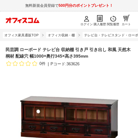
無料新規会員登録で
500円分のポイントプレゼント！
ログイン
購入履歴
閲覧履歴
カート
オフィス家具通販TOP
オフィス収納・棚
テレビ台・テレビスタンド・ロー
民芸調 ローボード テレビ台 収納棚 引き戸 引き出し 和風 天然木
桐材 配線穴 幅1000×奥行345×高さ395mm
0件
Pコード:363626