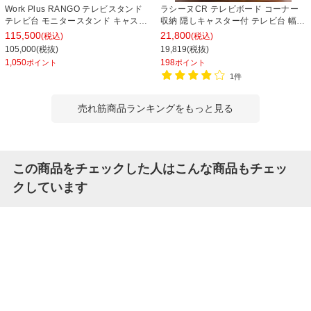
Work Plus RANGO テレビスタンド
ラシーヌCR テレビボード コーナー
テレビ台 モニタースタンド キャスタ
収納 隠しキャスター付 テレビ台 幅
ー付き オフィス 会議室 業務用 幅
1488×奥行390×高さ377mm
115,500
21,800
(税込)
(税込)
1200×奥行600×高さ1845mm
105,000(税抜)
19,819(税抜)
WorkPlus
1,050
198
ポイント
ポイント
1件
売れ筋商品ランキングをもっと見る
この商品をチェックした人はこんな商品もチェッ
クしています