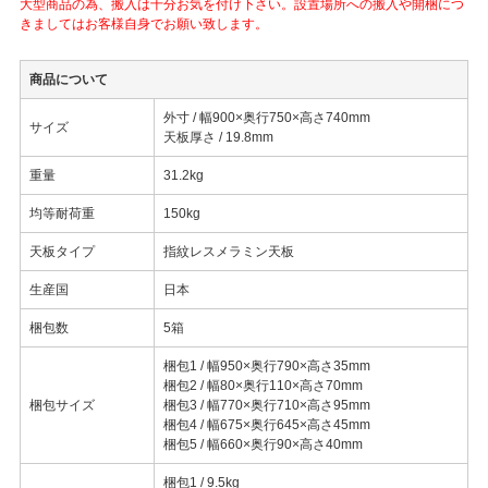
大型商品の為、搬入は十分お気を付け下さい。設置場所への搬入や開梱につ
きましてはお客様自身でお願い致します。
商品について
外寸 / 幅900×奥行750×高さ740mm
サイズ
天板厚さ / 19.8mm
重量
31.2kg
均等耐荷重
150kg
天板タイプ
指紋レスメラミン天板
生産国
日本
梱包数
5箱
梱包1 / 幅950×奥行790×高さ35mm
梱包2 / 幅80×奥行110×高さ70mm
梱包サイズ
梱包3 / 幅770×奥行710×高さ95mm
梱包4 / 幅675×奥行645×高さ45mm
梱包5 / 幅660×奥行90×高さ40mm
梱包1 / 9.5kg