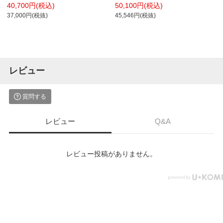
テーブル 150シリーズ 移動式 SUPHC-
ワークテーブル 150シリーズ SUPAH-
40,700円(税込)
50,100円(税込)
775U-WW 幅750×奥行750×高さ
960UT-WW 幅900×奥行600×高さ900～
37,000円(税抜)
45,546円(税抜)
1035mm
1200mm
レビュー
質問する
レビュー
Q&A
レビュー投稿がありません。