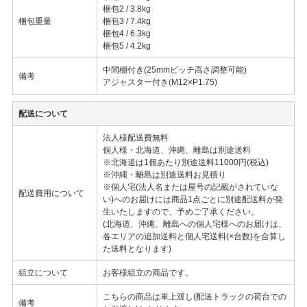
梱包2 / 3.8kg
梱包重量
梱包3 / 7.4kg
梱包4 / 6.3kg
梱包5 / 4.2kg
中間棚付き(25mmピッチ高さ調整可能)
備考
アジャスター付き(M12×P1.75)
配送について
法人様配送費無料
個人様・北海道、沖縄、離島は別途送料
※北海道は1個あたり別途送料11000円(税込)
※沖縄・離島は別途送料お見積り
※個人宅(法人名または屋号の記載がされていな
配送費用について
い)へのお届けには商品1点ごとに別途配送料が発
生いたしますので、予めご了承ください。
(北海道、沖縄、離島への個人宅様へのお届けは、
各エリアの追加送料と個人宅送料(×台数)を合算し
た送料となります)
組立について
お客様組立の商品です。
こちらの商品は車上渡し(配送トラックの荷台での
備考