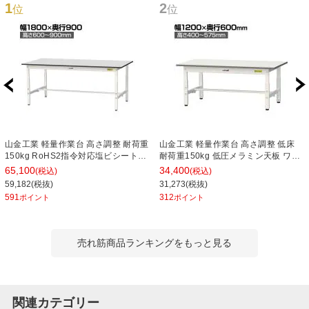
1
2
位
位
山金工業 軽量作業台 高さ調整 耐荷重
山金工業 軽量作業台 高さ調整 低床
150kg RoHS2指令対応塩ビシート天
耐荷重150kg 低圧メラミン天板 ワー
板 ワークテーブル 150シリーズ 幅
クテーブル 150シリーズ 幅1200×奥
65,100
34,400
(税込)
(税込)
1800×奥行900×高さ600～900mm
行600×高さ400～575mm SUPAL-
59,182(税抜)
31,273(税抜)
SURA-1890-GYW
1260-WW
591
312
ポイント
ポイント
売れ筋商品ランキングをもっと見る
関連カテゴリー