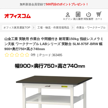
無料新規会員登録で
500円分のポイントプレゼント！
ログイン
購入履歴
閲覧履歴
カート
オフィス家具通販TOP
工場・物流・作業現場用品
作業台・ワークテーブル
山金工業 実験用 作業台 中間棚付き 耐荷重150kg 指紋レスメラミ
ン天板 ワークテーブル LABシリーズ 実験台 SLM-975F-BRW 幅
900×奥行750×高さ740mm
0件
Pコード:363485