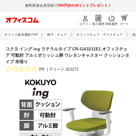
無料新規会員登録で
500円分のポイントプレゼント！
ログイン
購入履歴
閲覧履歴
カート
オフィス家具通販TOP
椅子・チェア
オフィスチェア・デスクチェア
高
コクヨ イング ing ラテラルタイプ CR-GA3211E1 オフィスチェ
ア 可動肘 アルミポリッシュ脚 ウレタンキャスター クッションタ
イプ 布張り
0件
Pコード:363273