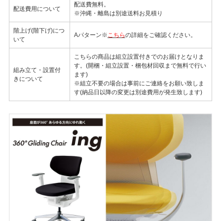
配送費無料。
配送費用について
※沖縄・離島は別途送料お見積り
階上げ(階下げ)につ
Aパターン※
こちら
の詳細をご確認ください。
いて
こちらの商品は組立設置付きでのお届けとなりま
す。(開梱・組立設置・梱包材回収まで無料で行い
組み立て・設置付
ます)
きについて
※組立不要の場合は事前にご連絡をお願い致しま
す(納品日以降の変更は別途費用が発生致します)