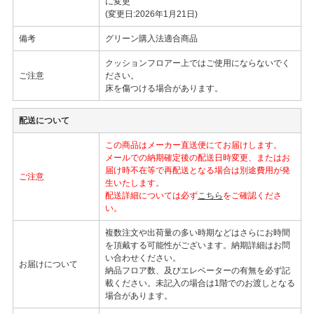
に変更
(変更日:2026年1月21日)
備考
グリーン購入法適合商品
クッションフロアー上ではご使用にならないでく
ご注意
ださい。
床を傷つける場合があります。
配送について
この商品はメーカー直送便にてお届けします。
メールでの納期確定後の配送日時変更、またはお
届け時不在等で再配送となる場合は別途費用が発
ご注意
生いたします。
配送詳細については必ず
こちら
をご確認くださ
い。
複数注文や出荷量の多い時期などはさらにお時間
を頂戴する可能性がございます。納期詳細はお問
い合わせください。
お届けについて
納品フロア数、及びエレベーターの有無を必ず記
載ください。未記入の場合は1階でのお渡しとなる
場合があります。