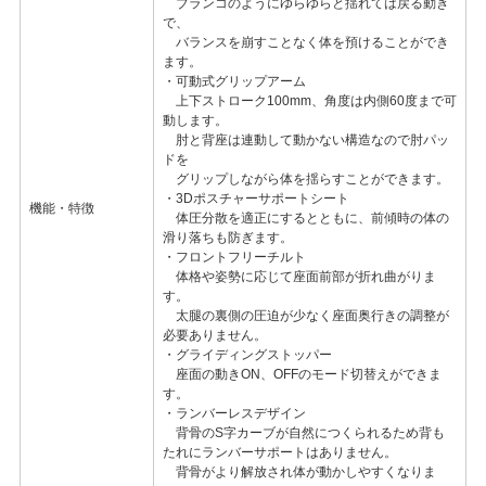
ブランコのようにゆらゆらと揺れては戻る動き
で、
バランスを崩すことなく体を預けることができ
ます。
・可動式グリップアーム
上下ストローク100mm、角度は内側60度まで可
動します。
肘と背座は連動して動かない構造なので肘パッ
ドを
グリップしながら体を揺らすことができます。
・3Dポスチャーサポートシート
機能・特徴
体圧分散を適正にするとともに、前傾時の体の
滑り落ちも防ぎます。
・フロントフリーチルト
体格や姿勢に応じて座面前部が折れ曲がりま
す。
太腿の裏側の圧迫が少なく座面奥行きの調整が
必要ありません。
・グライディングストッパー
座面の動きON、OFFのモード切替えができま
す。
・ランバーレスデザイン
背骨のS字カーブが自然につくられるため背も
たれにランバーサポートはありません。
背骨がより解放され体が動かしやすくなりま