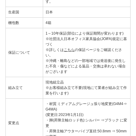
す。
生産国
日本
梱包数
4箱
1～10年保証(部位により保証期間が変わります)
※社団法人日本オフィス家具協会(JOIFA)規定に基
づく
※詳しくは
こちら
の保証ページをご確認くださ
保証について
い。
※沖縄・離島などの一部地域では発送後に発生し
た不良・傷などによる返品・交換は承れない場合
がございます
現地組立品
組み立て
※お客様組み立て不要(現地にて業者が組み立て作
業を行います)
・材質:ミディアムグレージュ張り地変更(G4M4⇒
G4MA)
(変更日:2023年1月1日)
・脚(昇降主軸ロッド色):シルバー ⇒ブラック に変
変更点
更
・昇降主軸アウターパイプ直径:50.8mm ⇒ 50mm