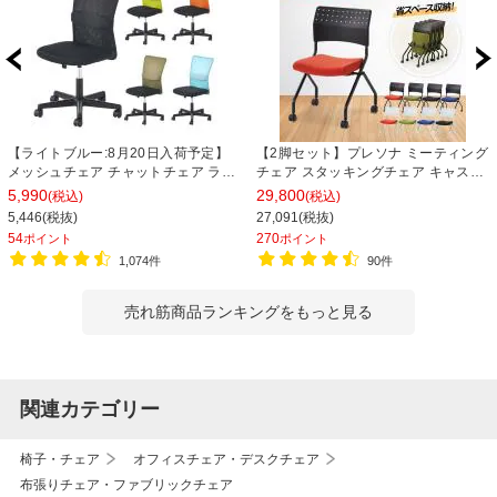
【ライトブルー:8月20日入荷予定】
【2脚セット】プレソナ ミーティング
メッシュチェア チャットチェア ラン
チェア スタッキングチェア キャスタ
バーサポート オフィスチェア デスク
ー付き 座面クッション 幅570×奥行
5,990
29,800
(税込)
(税込)
チェア 会議椅子 幅580×奥行580×高
565×高さ805mm 会議室 収納 法人
5,446(税抜)
27,091(税抜)
さ835-930mm
大人数 重ねる 会議用椅子 会議用チェ
54
270
ポイント
ポイント
ア
1,074件
90件
売れ筋商品ランキングをもっと見る
関連カテゴリー
椅子・チェア
オフィスチェア・デスクチェア
布張りチェア・ファブリックチェア