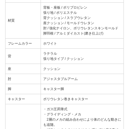
背板・座板 / ポリプロピレン
張り地 / ポリエステル
背クッション / スラブウレタン
材質
座クッション / モールドウレタン
肘 / 強化ナイロン、ポリウレタンスキンモールド
脚羽根 / アルミダイカスト(磨き仕上げ)
フレームカラー
ホワイト
ラテラル
背
張り地タイプ / クッション
座
クッション
肘
アジャスタブルアーム
脚
キャスター脚
キャスター
ポリウレタン巻きキャスター
・ガス圧昇降式
・グライディング・メカ
2層のメカの組み合わせにより体のどんな動きに
も追随。