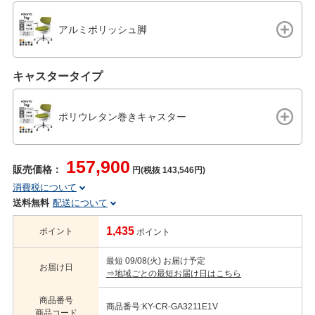
アルミポリッシュ脚
キャスタータイプ
ポリウレタン巻きキャスター
157,900
販売価格：
円(税抜 143,546円)
消費税について
送料無料
配送について
1,435
ポイント
ポイント
最短 09/08(火) お届け予定
お届け日
⇒地域ごとの最短お届け日はこちら
商品番号
商品番号:KY-CR-GA3211E1V
商品コード