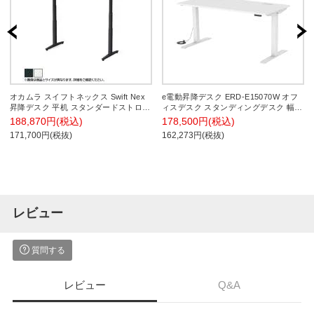
オカムラ スイフトネックス Swift Nex
e電動昇降デスク ERD-E15070W オフ
昇降デスク 平机 スタンダードストロー
ィスデスク スタンディングデスク 幅
ク スクエアエッジ ホワイト天板
1500×奥行700×高さ700～1150mm T字
188,870円(税込)
178,500円(税込)
342AND 幅1400×奥行600×高さ650～
脚 配線口 インジケーター/メモリー機
171,700円(税抜)
162,273円(税抜)
1250mm 電動昇降デスク スタンディン
能付き
グデスク パソコンデスク テレワーク
昇降テーブル
レビュー
質問する
レビュー
Q&A