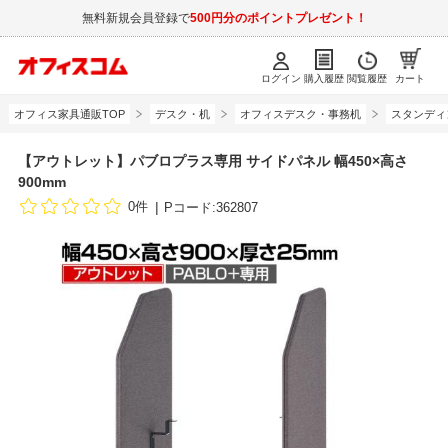
無料新規会員登録で
500円分のポイントプレゼント！
ログイン
購入履歴
閲覧履歴
カート
オフィス家具通販TOP
デスク・机
オフィスデスク・事務机
スタンディ
【アウトレット】パブロプラス専用 サイドパネル 幅450×高さ
900mm
0件
Pコード:362807