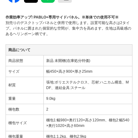
作業効率アップ! PABLO+専用サイドパネル。※単体での使用不可※
別売りのデスクトップパネルと併用で使用します。設置可能な高さは2タイ
プ。パネルに囲まれた個室的な空間が、集中力を高めます。生地は高級感の
あるヘリンボーン柄です。
商品について
商品状態
新品 未開梱(在庫処分特価)
サイズ
幅450×高さ900×厚さ25mm
張地:ポリエステルクロス、芯材:ハニカム構造、M
材質
DF、連結金具:スチール
重量
9.0kg
梱包数
2
梱包1:幅980×奥行120×高さ120mm、梱包2:幅540
梱包サイズ
×奥行1020×高さ60mm
梱包重量
梱包1:1.2kg、梱包2:9kg