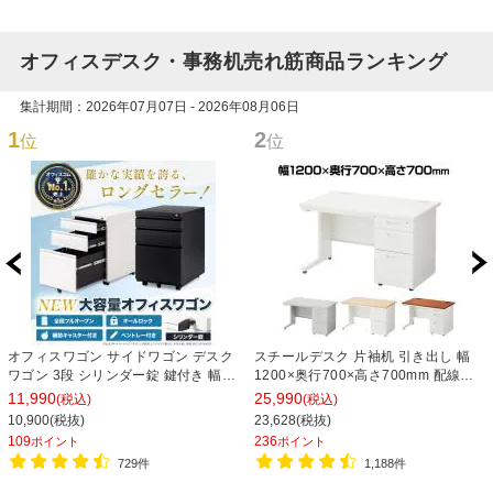
オフィスデスク・事務机売れ筋商品ランキング
集計期間：2026年07月07日 - 2026年08月06日
1
2
位
位
オフィスワゴン サイドワゴン デスク
スチールデスク 片袖机 引き出し 幅
ワゴン 3段 シリンダー錠 鍵付き 幅
1200×奥行700×高さ700mm 配線穴
390×奥行510×高さ600mm【ホワイ
事務机 ビジネスデスク
11,990
25,990
(税込)
(税込)
ト・ブラック】
10,900(税抜)
23,628(税抜)
109
236
ポイント
ポイント
729件
1,188件