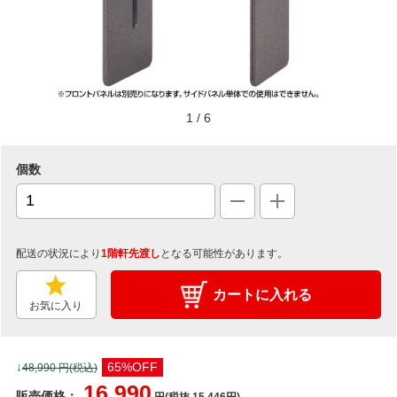
1
/
6
個数
配送の状況により
1階軒先渡し
となる可能性があります。
カートに入れる
お気に入り
↓
65%OFF
48,990
円(税込)
16,990
販売価格：