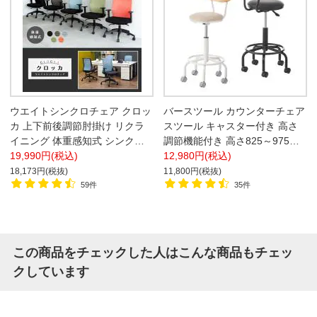
ウエイトシンクロチェア クロッ
バースツール カウンターチェア
カ 上下前後調節肘掛け リクラ
スツール キャスター付き 高さ
イニング 体重感知式 シンクロ
調節機能付き 高さ825～975mm
ロッキング オフィスチェア
19,990円(税込)
おしゃれ 丸椅子 スツール 木製
12,980円(税込)
バーチェア【ブラック座面・ベ
18,173円(税抜)
11,800円(税抜)
ージュ座面】
59件
35件
この商品をチェックした人はこんな商品もチェッ
クしています