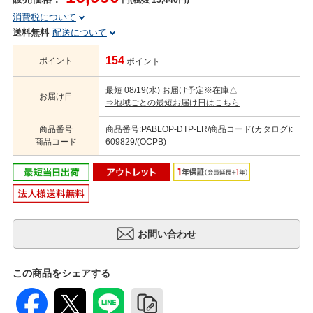
円(税抜 15,446円)
消費税について
送料無料
配送について
154
ポイント
ポイント
最短 08/19(水) お届け予定
※在庫△
お届け日
⇒地域ごとの最短お届け日はこちら
商品番号
商品番号:PABLOP-DTP-LR/商品コード(カタログ):
商品コード
609829/(OCPB)
この商品をシェアする