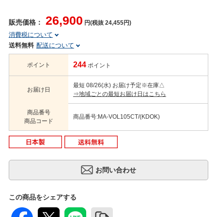
26,900
販売価格：
円(税抜 24,455円)
消費税について
送料無料
配送について
244
ポイント
ポイント
最短 08/26(水) お届け予定
※在庫△
お届け日
⇒地域ごとの最短お届け日はこちら
商品番号
商品番号:MA-VOL105CT/(KDOK)
商品コード
この商品をシェアする