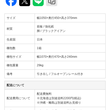
サイズ
幅1050×奥行450×高さ370mm
前板 / 強化紙
材質
脚 / ブラックアイアン
生産国
日本
梱包数
1箱
梱包サイズ
幅1070×奥行470×高さ240mm
梱包重量
29kg
備考
引き出し / フルオープンレール付き
配送について
配送費無料
配送費用について
※北海道は別途送料2200円(税込)
※沖縄・離島は別途送料お見積り