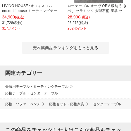
LIVING HOUSE×オフィスコム
ローテーブル オーヴ ORV 収納 引き
ensemblebase ミーティングテーブ
出し セラミック 大理石柄 座卓 セン
ル T字脚 会議用テーブル ファミレス
ターテーブル モダン シンプル リビン
34,900
28,900
(税込)
(税込)
ソファテーブル ラウンドテーブル 幅
グテーブル おしゃれ リビング 完成品
31,728(税抜)
26,273(税抜)
1400×奥行800×高さ720mm
幅1050×奥行550×高さ300mm
317
262
ポイント
ポイント
売れ筋商品ランキングをもっと見る
関連カテゴリー
会議用テーブル・ミーティングテーブル
応接テーブル・センターテーブル
応接・ソファ・ベンチ
応接セット・応接家具
センターテーブル
この商品をチェックした人はこんな商品もチェッ