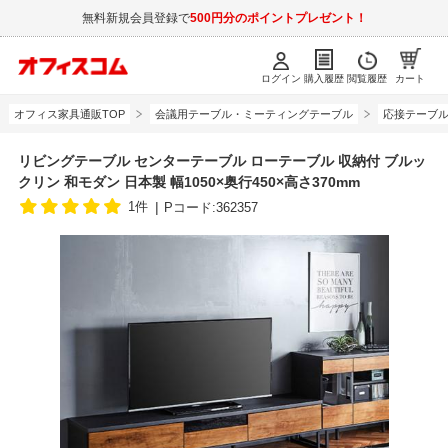
無料新規会員登録で
500円分のポイントプレゼント！
ログイン
購入履歴
閲覧履歴
カート
オフィス家具通販TOP
会議用テーブル・ミーティングテーブル
応接テーブ
リビングテーブル センターテーブル ローテーブル 収納付 ブルッ
クリン 和モダン 日本製 幅1050×奥行450×高さ370mm
1件
Pコード:362357