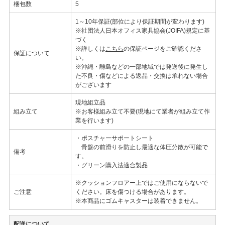
梱包数
5
1～10年保証(部位により保証期間が変わります)
※社団法人日本オフィス家具協会(JOIFA)規定に基
づく
※詳しくは
こちら
の保証ページをご確認くださ
保証について
い。
※沖縄・離島などの一部地域では発送後に発生し
た不良・傷などによる返品・交換は承れない場合
がございます
現地組立品
組み立て
※お客様組み立て不要(現地にて業者が組み立て作
業を行います)
・ポスチャーサポートシート
骨盤の前滑りを防止し最適な体圧分散が可能で
備考
す。
・グリーン購入法適合製品
※クッションフロアー上ではご使用にならないで
ご注意
ください。床を傷つける場合があります。
※本商品にゴムキャスターは装着できません。
配送について