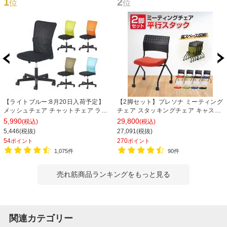
1
2
位
位
【ライトブルー:8月20日入荷予定】
【2脚セット】プレソナ ミーティング
メッシュチェア チャットチェア ラン
チェア スタッキングチェア キャスタ
バーサポート オフィスチェア デスク
ー付き 座面クッション 幅570×奥行
5,990
29,800
(税込)
(税込)
チェア 会議椅子 幅580×奥行580×高
565×高さ805mm 会議室 収納 法人
5,446(税抜)
27,091(税抜)
さ835-930mm
大人数 重ねる 会議用椅子 会議用チェ
54
270
ポイント
ポイント
ア
1,075件
90件
売れ筋商品ランキングをもっと見る
関連カテゴリー