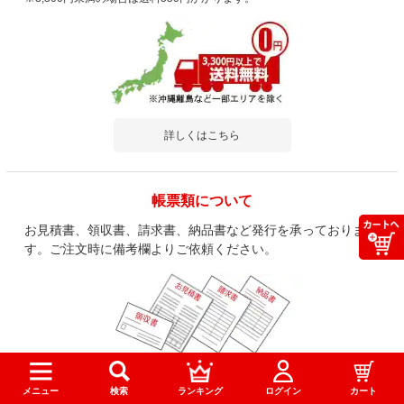
詳しくはこちら
帳票類について
お見積書、領収書、請求書、納品書など発行を承っておりま
す。ご注文時に備考欄よりご依頼ください。
詳しくはこちら
メニュー
検索
ランキング
ログイン
カート