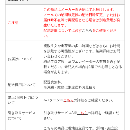
この商品はメーカー直送便にてお届けします。
メールでの納期確定後の配送日時変更、またはお
届け時不在等で再配送となる場合は別途費用が発
ご注意
生いたします。
配送詳細については必ず
こちら
をご確認くださ
い。
複数注文や出荷量の多い時期などはさらにお時間
を頂戴する可能性がございます。納期詳細はお問
い合わせください。
お届けについて
納品フロア数、及びエレベーターの有無を必ず記
載ください。未記入の場合は1階でのお渡しとなる
場合があります。
配送費無料。
配送費用について
※沖縄・離島は別途送料お見積り
階上げ(階下げ)につ
Aパターン※
こちら
の詳細をご確認ください。
いて
引き取りサービス
引き取りサービスA※
こちら
の詳細をご確認くだ
について
さい。
こちらの商品は現地組立品です。(開梱・組立設