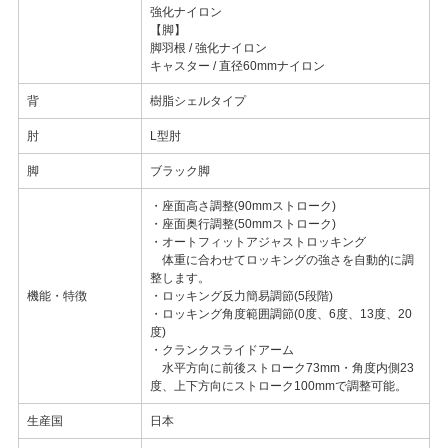
強化ナイロン
【脚】
脚羽根 / 強化ナイロン
キャスター / 直径60mmナイロン
背
樹脂シェルタイプ
肘
L型肘
脚
ブラック脚
・座面高さ調整(90mmストローク)
・座面奥行調整(50mmストローク)
・オートフィットアジャストロッキング
体重に合わせてロッキングの強さを自動的に調
整します。
機能・特徴
・ロッキング反力簡易調節(5段階)
・ロッキング角度範囲調節(0度、6度、13度、20
度)
・クランクスライドアーム
水平方向に前後ストローク73mm・角度内側23
度、上下方向にストローク100mmで調整可能。
生産国
日本