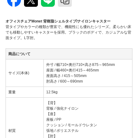
オフィスチェアMonet 背樹脂シェルタイプ/ナイロンキャスター
背タイプやカラーの種類が豊富で、機能性にも優れたシリーズ。柔らかい床
でも移動しやすいキャスターを採用。ブラックのボディで、カジュアルな背
面タイプ。L字肘。
商品について
外寸 / 幅710×奥行710×高さ875～965mm
座面 / 幅460×奥行415～465mm
サイズ(本体)
座面高さ / 415～505mm
肘高さ / 600～690mm
重量
12.5kg
【背】
背板 / 強化ナイロン
【座】
座板 / PP
クッション / モールドウレタン
材質
張地 / ポリエステル
【肘】