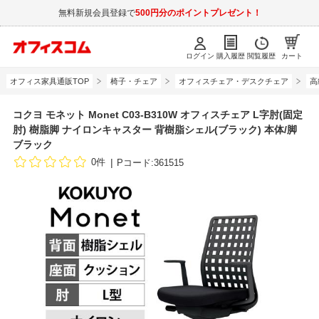
無料新規会員登録で
500円分のポイントプレゼント！
ログイン
購入履歴
閲覧履歴
カート
オフィス家具通販TOP
椅子・チェア
オフィスチェア・デスクチェア
高
コクヨ モネット Monet C03-B310W オフィスチェア L字肘(固定
肘) 樹脂脚 ナイロンキャスター 背樹脂シェル(ブラック) 本体/脚
ブラック
0件
Pコード:361515