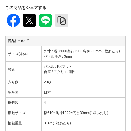
この商品をシェアする
商品について
外寸 / 幅1200×奥行150×高さ600mm(1枚あたり)
サイズ(本体)
パネル厚さ / 3mm
パネル / PSマット
材質
台座 / アクリル樹脂
入り数
20枚
生産国
日本
梱包数
4
梱包サイズ
幅610×奥行1220×高さ30mm(1箱あたり)
梱包重量
3.3kg(1箱あたり)