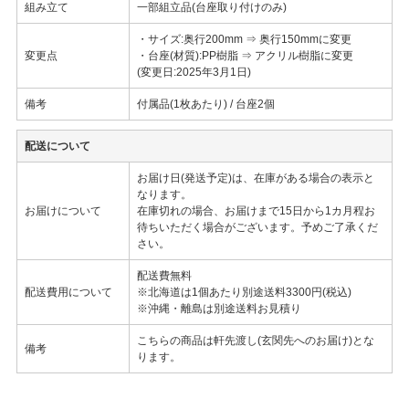
組み立て
一部組立品(台座取り付けのみ)
・サイズ:奥行200mm ⇒ 奥行150mmに変更
変更点
・台座(材質):PP樹脂 ⇒ アクリル樹脂に変更
(変更日:2025年3月1日)
備考
付属品(1枚あたり) / 台座2個
配送について
お届け日(発送予定)は、在庫がある場合の表示と
なります。
お届けについて
在庫切れの場合、お届けまで15日から1カ月程お
待ちいただく場合がございます。予めご了承くだ
さい。
配送費無料
配送費用について
※北海道は1個あたり別途送料3300円(税込)
※沖縄・離島は別途送料お見積り
こちらの商品は軒先渡し(玄関先へのお届け)とな
備考
ります。