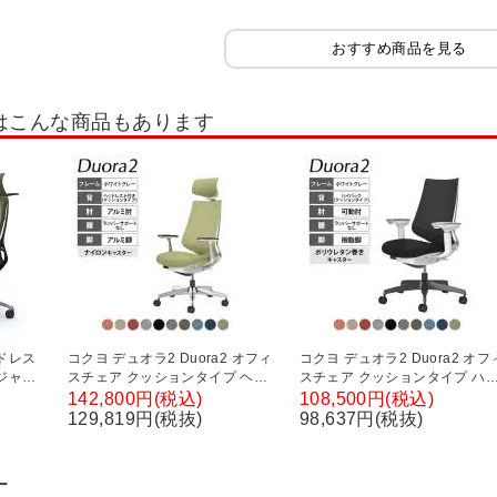
おすすめ商品を見る
はこんな商品もあります
ドレス
コクヨ デュオラ2 Duora2 オフィ
コクヨ デュオラ2 Duora2 オフ
ジャス
スチェア クッションタイプ ヘッ
スチェア クッションタイプ ハ
バック
ドレスト付き アルミ肘 アルミ脚
バック 可動肘 樹脂脚 ホワイト
142,800円(税込)
108,500円(税込)
ー ハ
ホワイトグレーフレーム ランバ
レーフレーム ランバーサポート
129,819円(税抜)
98,637円(税抜)
面布張
ーサポートなし ナイロンキャス
なし ポリウレタンキャスター
a
ター C08-P320CW
C08-B230CU
ー