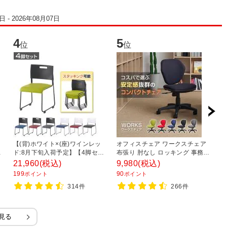
 - 2026年08月07日
4
5
6
位
位
ク
【(背)ホワイト×(座)ワインレッ
オフィスチェア ワークスチェア
オ
シ
ド:8月下旬入荷予定】【4脚セッ
布張り 肘なし ロッキング 事務椅
ア
×
ト】ミーティングチェア 会議用
子 デスクチェア 幅590×奥行
き
21,960
(税込)
9,980
(税込)
2
椅子 会議用チェア 固定脚 アグレ
590×高さ770～850mm
ラ
199
90
2
ポイント
ポイント
アチェア スタッキング可能 レザ
フ
314件
266件
ー 幅475×奥行545×高さ750mm
見る