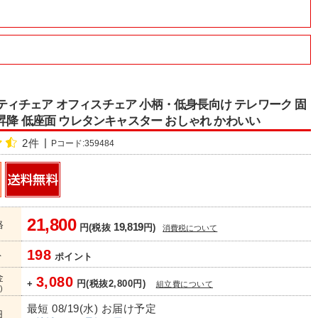
/ロッティチェア オフィスチェア 小柄・低身長向け テレワーク 固
昇降 低座面 ウレタンキャスター おしゃれ かわいい
2件
Pコード:359484
21,800
格
19,819
円(税抜
円)
消費税について
198
ト
ポイント
金
3,080
+
円(税抜2,800円)
組立費について
)
最短 08/19(水) お届け予定
日