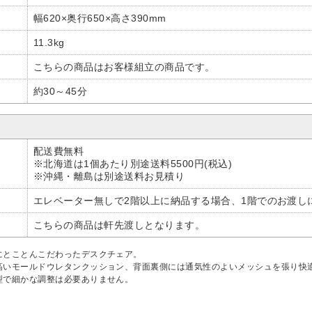
幅620×奥行650×高さ390mm
11.3kg
こちらの商品はお客様組立の商品です。
約30～45分
配送費無料
※北海道は1個あたり別途送料5500円(税込)
※沖縄・離島は別途送料お見積り
エレベーター無しで2階以上に納品する場合、1階でのお渡し
こちらの商品は軒先渡しとなります。
にとことんこだわったデスクチェア。
高いモールドウレタンクッション、背面裏側には通気性のよいメッシュを張り快
型で細かな調整は必要ありません。