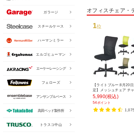
オフィスチェア・
ガラージ
1
位
スチールケース
ハーマンミラー
エルゴヒューマン
エーケーレーシング
フェローズ
【ライトブルー:8月20
定】メッシュチェア チ
ェア ランバーサポート 
5,990
(税込)
アンサンブルベース
チェア デスクチェア 会
54
ポイント
580×奥行580×高さ835-
1,0
高田ベッド製作所
トラスコ中山