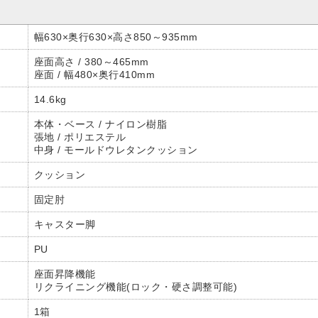
幅630×奥行630×高さ850～935mm
座面高さ / 380～465mm
座面 / 幅480×奥行410mm
14.6kg
本体・ベース / ナイロン樹脂
張地 / ポリエステル
中身 / モールドウレタンクッション
クッション
固定肘
キャスター脚
PU
座面昇降機能
リクライニング機能(ロック・硬さ調整可能)
1箱