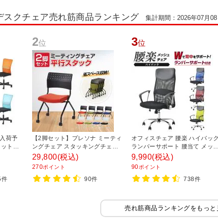
デスクチェア売れ筋商品ランキング
集計期間：2026年07月08日
2
3
位
位
日入荷予
【2脚セット】プレソナ ミーティ
オフィスチェア 腰楽 ハイバッ
ャットチ
ングチェア スタッキングチェア
ランバーサポート 腰当て メッ
オフィス
キャスター付き 座面クッション
ュチェア パソコンチェア 幅620
29,800
(税込)
9,990
(税込)
議椅子 幅
幅570×奥行565×高さ805mm 会
奥620×高さ1090-1190mm
270
90
ポイント
ポイント
930mm
議室 収納 法人 大人数 重ねる 会
75件
90件
738件
議用椅子 会議用チェア
売れ筋商品ランキングをもっと