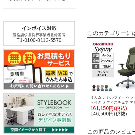
インボイス対応
このカテゴリーに
適格請求書発行事業者登録番号
T1-0100-0112-5570
オカムラ シルフィー ヘッ
ト付き オフィスチェア ア
トアーム エクストラハイ
161,150円(税込)
アルミ脚 ウレタンキャスタ
146,500円(税抜)
ンガー付き 背メッシュ 座
り ブラックボディokamur
Sylphy C68BER
この商品のレビュ