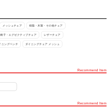
メッシュチェア
樹脂・木製・その他チェア
長椅子・エグゼクティブチェア
レザーチェア
イニングベンチ
ダイニングチェア メッシュ
 合成皮革、PVC、PU
ダイニングチェア 樹脂、その他
丸椅子・スツール 折りたたみ
オカムラ(okamura)
Recommend Item
チェア
足置き付き カウンターチェア
ち上がり補助椅子
介護椅子・施設向けロビーチェア・ロビーソファ
ョン
姿勢矯正
オットマン・フットレスト
チェアカート
Recommend Item