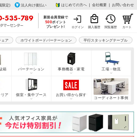
はじめての方へ
|
会社概要
|
お問い合わせ
域限定)
法人向け後払い
新規会員登録で
500
ポイント
プレゼント!
ログイン
購入履歴
閲覧履歴
カート
チェア
ホワイトボードパーテーション
平行スタッキングテーブル
駄箱
パーテーション
事務機器・家電
工場・物流
テリア
個室・集中ブース
お買い得から探す
コーディネート事例