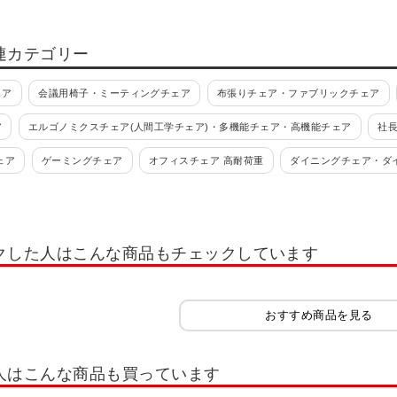
連カテゴリー
ェア
会議用椅子・ミーティングチェア
布張りチェア・ファブリックチェア
ア
エルゴノミクスチェア(人間工学チェア)・多機能チェア・高機能チェア
社
ェア
ゲーミングチェア
オフィスチェア 高耐荷重
ダイニングチェア・ダ
ブリック
ダイニングチェア 木製
ダイニングチェア 本革
ダイニングチェア
ール・丸椅子
丸椅子・スツール キャスター付き
丸椅子・スツール 固定脚
クした人はこんな商品もチェックしています
 カウンターチェア
背もたれ付き カウンターチェア
背もたれなし カウンター
ドチェア
介護・福祉施設向け椅子
高齢者向け椅子
高さ調節椅子
立
おすすめ商品を見る
座椅子
バランスチェア・バランスボール
チェア用品
座布団・クッシ
ット
人はこんな商品も買っています