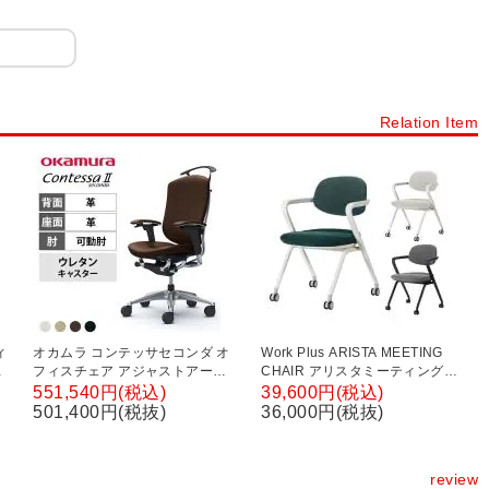
Relation Item
ィ
オカムラ コンテッサセコンダ オ
Work Plus ARISTA MEETING
イ
フィスチェア アジャストアーム
CHAIR アリスタミーティングチ
グ
ハイバック アルミ脚 ウレタンキ
ェア オフィスチェア 事務椅子 キ
551,540円(税込)
39,600円(税込)
ャスター ハンガー付き 革張り(牛
ャスター付き 高さ調節可能 スタ
501,400円(税抜)
36,000円(税抜)
革) ポリッシュフレーム ブラック
ッキング 肘付き 布張り 在宅
ボディ okamura Contessa
WorkPlus
seconda CC84XR
review