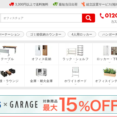
3,300円以上で送料無料
最短当日出荷
組立設置サービス(地
パーテーション
ゴミ箱収納カウンター
4人用ロッカー
ハンガー
テーブル
オフィス収納
ラック・シェルフ
ロッカー・下
接・ラウンジ
金庫・耐火金庫
ホワイトボード
オフィスイン