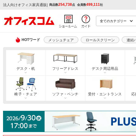
254,738
499,111
|
法人向けオフィス家具通販
商品数
点
会員数
社
HOTワード
メッシュチェア
ロールスクリーン
連結
デスク・机
フリーアドレス
デスク周辺用品
椅子・チェア
ソファ・ベンチ
受付・エントランス
応