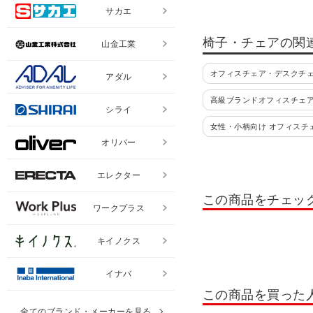
サカエ
椅子・チェアの関
山金工業
オフィスチェア・デスクチ
アダル
高級ブランドオフィスチェ
シライ
女性・小柄向け オフィスチ
オリバー
ダイニングチェア 布・ファ
エレクター
ダイニングベンチ
スツ
この商品をチェッ
カウンターチェア
木製
ワークプラス
デザイナーチェア・ブラン
キイノクス
折りたたみ 椅子・チェア
イナバ
オプション品
チェアマ
この商品を買った
全てのブランド・メーカーを見る