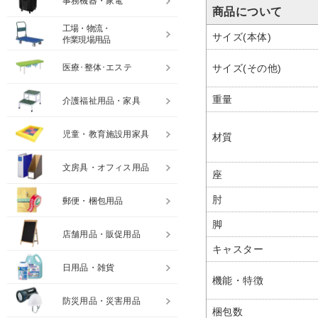
事務機器・家電
商品について
工場・物流・
サイズ(本体)
作業現場用品
医療･整体･エステ
サイズ(その他)
重量
介護福祉用品・家具
児童・教育施設用家具
材質
文房具・オフィス用品
座
肘
郵便・梱包用品
脚
店舗用品・販促用品
キャスター
日用品・雑貨
機能・特徴
防災用品・災害用品
梱包数