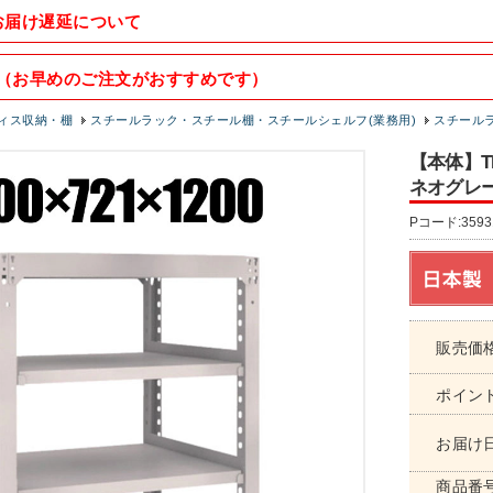
お届け遅延について
（お早めのご注文がおすすめです）
ィス収納・棚
スチールラック・スチール棚・スチールシェルフ(業務用)
スチールラッ
【本体】TR
ネオグレー 5
Pコード:3593
販売価
ポイン
お届け
商品番