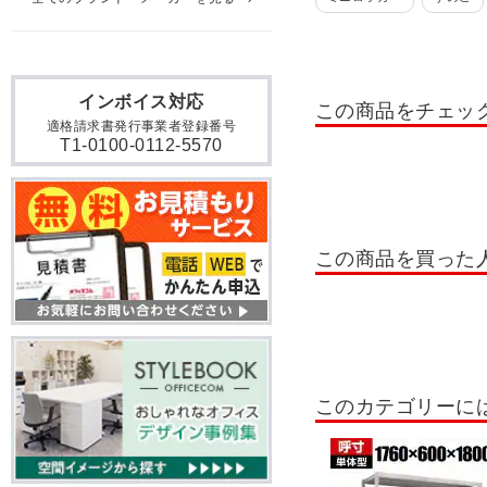
貴重品ロッカー
日本製
掃除用具入れ・掃除道具入
インボイス対応
この商品をチェッ
ロッカー 10人用
ロッカ
適格請求書発行事業者登録番号
T1-0100-0112-5570
ロッカー テンキー錠
ロ
書類整理棚・小物整理棚・
OCシューズロッカー
この商品を買った
シューズボックス 扉付きタ
木製シューズボックス
シューズボックス 6人用
このカテゴリーに
シューズボックス 24人用～
屋外用ラック
ステンレ