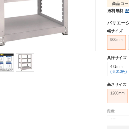
商品コー
送料無料
バリエー
幅サイズ
900mm
奥行サイズ
471mm
(-6,010円)
高さサイズ
1200mm
段数
3段
(-7,000円)