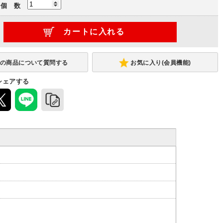
個 数
連結型
(-4,000円)
お気に入り(会員機能)
シェアする