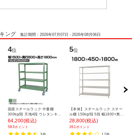
ンキング
集計期間：2026年07月07日 - 2026年08月06日
4
5
6
位
位
国産スチールラック 中量棚
【本体】スチールラック スチー
ス
300kg/段 天地4段 ウレタンキャ
ル棚 150kg/段 5段 幅1800×奥行
ッ
・
スター付き 収納棚 スチール棚 幅
450×高さ1800mm
平
64,200
(税込)
28,800
(税込)
2
1500×奥行600×高さ1800mm キ
1
583
261
1
ポイント
ポイント
ャスター直径150×高さ200mm
3件
17件