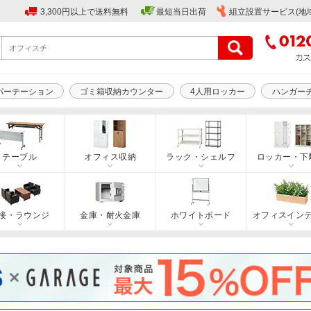
3,300円以上で送料無料
最短当日出荷
組立設置サービス(地
パーテーション
ゴミ箱収納カウンター
4人用ロッカー
ハンガー
テーブル
オフィス収納
ラック・シェルフ
ロッカー・下
接・ラウンジ
金庫・耐火金庫
ホワイトボード
オフィスイン