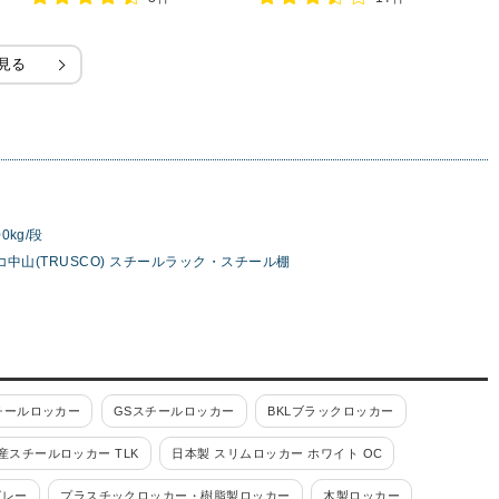
見る
0kg/段
コ中山(TRUSCO) スチールラック・スチール棚
チールロッカー
GSスチールロッカー
BKLブラックロッカー
産スチールロッカー TLK
日本製 スリムロッカー ホワイト OC
グレー
プラスチックロッカー・樹脂製ロッカー
木製ロッカー