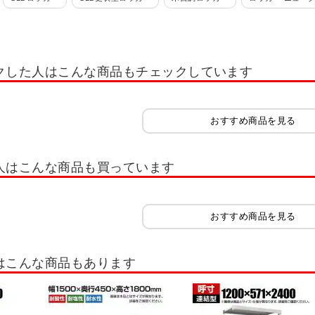
 ロッカー ホワイト OC
多人数用小物入れロッカー
学校用ロッカー・スクー
れ・スイッパー
ロッカー 1人用
ロッカー 2人用
ロッカー 3人用
ロッ
クした人はこんな商品もチェックしています
ー 12人用
ロッカー 多人数用
ロッカーホワイト系(白)
ロッカーオプシ
ッカー IC錠
ロッカー 南京錠
コインリターン錠
内筒交換錠
キャビ
おすすめ商品を見る
書類整理ケース
木製キャビネット・木製ラック・木製書庫
役員用家具
扉
木製シューズラック
樹脂棚付き 木製シューズラック
木製スリッパシューズラ
人はこんな商品も買っています
イプ スリム
シューズボックス 扉付きタイプ ゆったり
シューズボックス オ
シューズラック
スリッパラック
シューズボックス オープンタイプ 可動棚
おすすめ商品を見る
シューズボックス 8人用
シューズボックス 9人用
シューズボックス 10人用
はこんな商品もあります
30人用
シューズボックス 32人用
シューズボックス 40人用
スチールラ
スラック
ボルトレスラック
キャスター付きラック
木棚スチールラック 