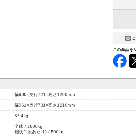
連結タイプ
単体型
この商品を
幅900×奥行721×高さ1200mm
幅961×奥行731×高さ1210mm
57.4kg
全体 / 2500kg
棚板(1段あたり) / 500kg