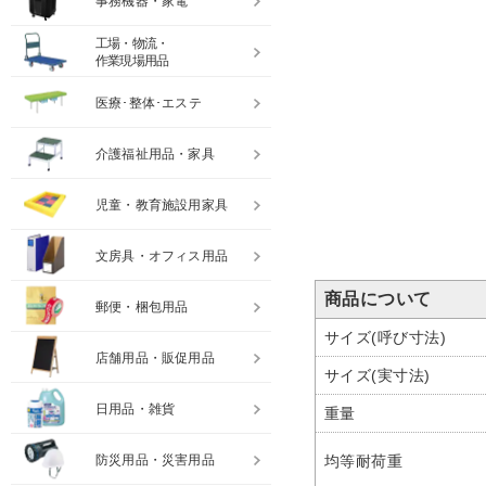
事務機器・家電
工場・物流・
作業現場用品
医療･整体･エステ
介護福祉用品・家具
児童・教育施設用家具
文房具・オフィス用品
商品について
郵便・梱包用品
サイズ(呼び寸法)
店舗用品・販促用品
サイズ(実寸法)
日用品・雑貨
重量
防災用品・災害用品
均等耐荷重