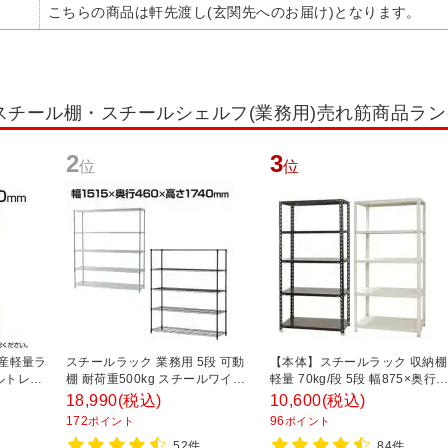
こちらの商品は軒先渡し(玄関先へのお届け)となります。
スチール棚・スチールシェルフ(業務用)売れ筋商品ラ
2
3
位
位
国産軽量ラ
スチールラック 業務用 5段 可動
【本体】スチールラック 収納棚
ルトレス
棚 耐荷重500kg スチールワイヤ
軽量 70kg/段 5段 幅875×奥行
 幅
ーラック シェルゴ 幅1515×奥行
450×高さ1800mm 【ホワイト
18,990
(税込)
10,600
(税込)
00mm ス
460×高さ1740mm
ブラック】
172
96
ポイント
ポイント
フ 収納
52件
84件
ラック