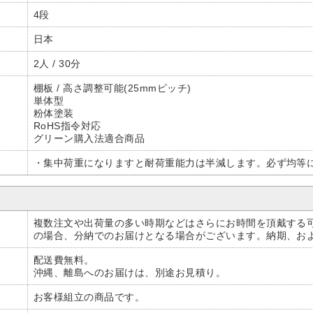
4段
日本
2人 / 30分
棚板 / 高さ調整可能(25mmピッチ)
単体型
粉体塗装
RoHS指令対応
グリーン購入法適合商品
・集中荷重になりますと耐荷重能力は半減します。必ず均等
複数注文や出荷量の多い時期などはさらにお時間を頂戴する
の場合、分納でのお届けとなる場合がございます。納期、お
配送費無料。
沖縄、離島へのお届けは、別途お見積り。
お客様組立の商品です。