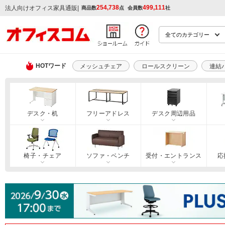
254,738
499,111
|
法人向けオフィス家具通販
商品数
点
会員数
社
HOTワード
メッシュチェア
ロールスクリーン
連結
デスク・机
フリーアドレス
デスク周辺用品
椅子・チェア
ソファ・ベンチ
受付・エントランス
応