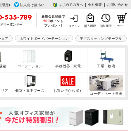
はじめての方へ
|
会社概要
|
お問い合わせ
域限定)
法人向け後払い
新規会員登録で
500
ポイント
プレゼント!
ログイン
購入履歴
閲覧履歴
カート
チェア
ホワイトボードパーテーション
平行スタッキングテーブル
駄箱
パーテーション
事務機器・家電
工場・物流
テリア
個室・集中ブース
お買い得から探す
コーディネート事例