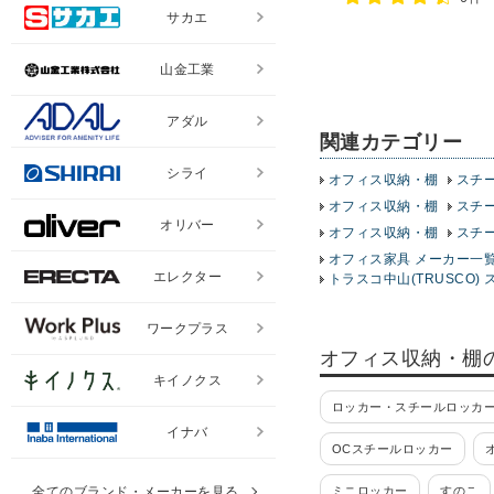
サカエ
山金工業
アダル
関連カテゴリー
シライ
オフィス収納・棚
スチ
オフィス収納・棚
スチ
オリバー
オフィス収納・棚
スチ
オフィス家具 メーカー一
エレクター
トラスコ中山(TRUSCO) 
ワークプラス
オフィス収納・棚
キイノクス
ロッカー・スチールロッカー
イナバ
OCスチールロッカー
全てのブランド・メーカーを見る
ミニロッカー
すのこ