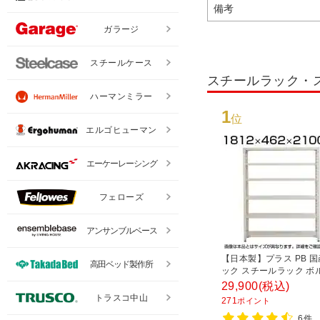
備考
ガラージ
スチールケース
スチールラック・
ハーマンミラー
1
位
エルゴヒューマン
エーケーレーシング
フェローズ
アンサンブルベース
【日本製】プラス PB 
高田ベッド製作所
ック スチールラック ボ
耐荷重150kg/段 天地6段
29,900
(税込)
1812×奥行462×高さ21
トラスコ中山
271
ポイント
チール棚 スチールシェル
6件
棚 オープンラック 収納