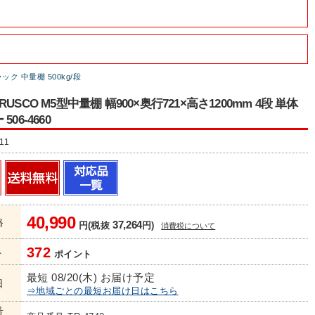
ク 中量棚 500kg/段
USCO M5型中量棚 幅900×奥行721×高さ1200mm 4段 単体
06-4660
11
40,990
格
37,264
円(税抜
円)
消費税について
372
ト
ポイント
最短 08/20(木) お届け予定
日
⇒地域ごとの最短お届け日はこちら
号