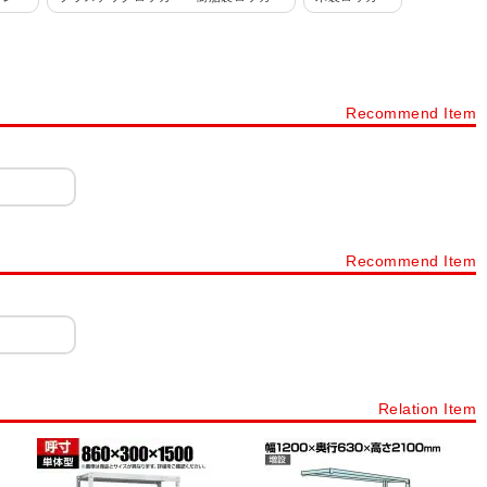
ルロッカー
パーソナルロッカー・フリーアドレスロッカー
カー 4人用
ロッカー 6人用
ロッカー 8人用
ロッカー 9人用
Recommend Item
ョン
ロッカー シリンダー錠
ロッカー ダイヤル錠
ネット・書庫
スチールキャビネット・スチール書庫
タイプから探す
下駄箱・シューズボックス・シューズロッカー・靴箱
ック
樹脂棚付き 木製スリッパシューズラック
Recommend Item
ープンタイプ
シューズボックス 扉・窓付きタイプ
下駄箱 オープンタイプ
プラスチックロッカー
シューズボックス 12人用～20人用
Relation Item
ック・スチール棚・スチールシェルフ(業務用)
スチールラック
シェルゴ
スチールワイヤーラック シェルゴ