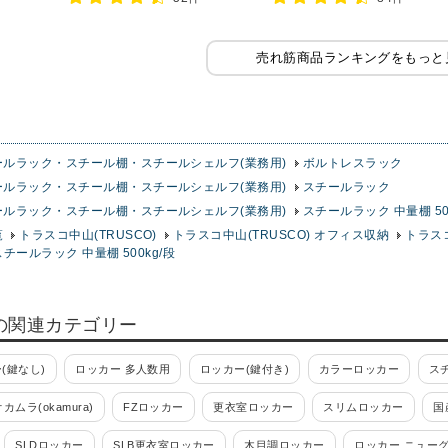
売れ筋商品ランキングをもっと
ールラック・スチール棚・スチールシェルフ(業務用)
ボルトレスラック
ールラック・スチール棚・スチールシェルフ(業務用)
スチールラック
ールラック・スチール棚・スチールシェルフ(業務用)
スチールラック 中量棚 50
覧
トラスコ中山(TRUSCO)
トラスコ中山(TRUSCO) オフィス収納
トラス
スチールラック 中量棚 500kg/段
の関連カテゴリー
(鍵なし)
ロッカー 多人数用
ロッカー(鍵付き)
カラーロッカー
ス
オカムラ(okamura)
FZロッカー
更衣室ロッカー
スリムロッカー
国
SLDロッカー
SLB更衣室ロッカー
木目調ロッカー
ロッカー ニュー