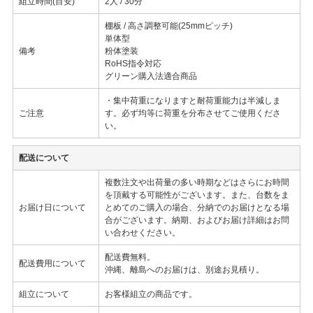
組立時間(目安)
2人 / 30分
棚板 / 高さ調整可能(25mmピッチ)
単体型
備考
粉体塗装
RoHS指令対応
グリーン購入法適合商品
・集中荷重になりますと耐荷重能力は半減しま
ご注意
す。必ず均等に荷重を分布させてご使用くださ
い。
配送について
複数注文や出荷量の多い時期などはさらにお時間
を頂戴する可能性がございます。また、台数をま
お届け日について
とめてのご購入の場合、分納でのお届けとなる場
合がございます。納期、およびお届け詳細はお問
い合わせください。
配送費無料。
配送費用について
沖縄、離島へのお届けは、別途お見積り。
組立について
お客様組立の商品です。