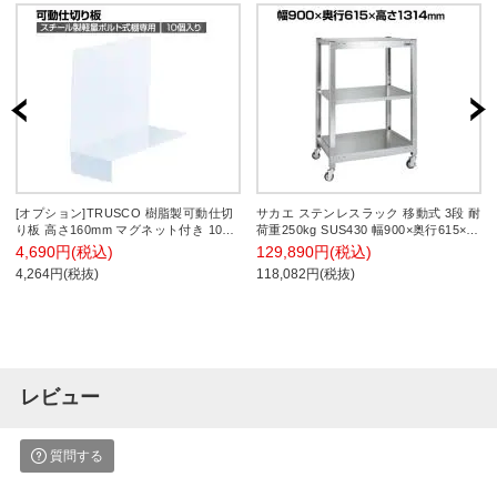
[オプション]TRUSCO 樹脂製可動仕切
サカエ ステンレスラック 移動式 3段 耐
り板 高さ160mm マグネット付き 10個
荷重250kg SUS430 幅900×奥行615×高
入り 114-5861
さ1314mm SLN-9033RSU4
4,690円(税込)
129,890円(税込)
4,264円(税抜)
118,082円(税抜)
レビュー
質問する