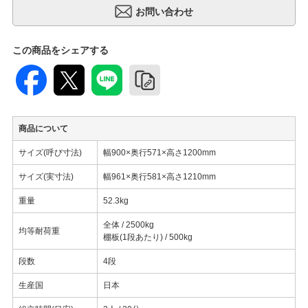
この商品をシェアする
商品について
サイズ(呼び寸法)
幅900×奥行571×高さ1200mm
サイズ(実寸法)
幅961×奥行581×高さ1210mm
重量
52.3kg
全体 / 2500kg
均等耐荷重
棚板(1段あたり) / 500kg
段数
4段
生産国
日本