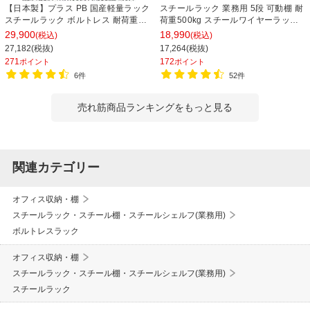
【日本製】プラス PB 国産軽量ラック
スチールラック 業務用 5段 可動棚 耐
スチールラック ボルトレス 耐荷重
荷重500kg スチールワイヤーラック
150kg/段 天地6段 幅1812×奥行462×
シェルゴ 幅1515×奥行460×高さ
29,900
18,990
(税込)
(税込)
高さ2100mm スチール棚 スチールシ
1740mm
27,182(税抜)
17,264(税抜)
ェルフ 収納棚 オープンラック 収納ラ
271
172
ポイント
ポイント
ック
6件
52件
売れ筋商品ランキングをもっと見る
関連カテゴリー
オフィス収納・棚
スチールラック・スチール棚・スチールシェルフ(業務用)
ボルトレスラック
オフィス収納・棚
スチールラック・スチール棚・スチールシェルフ(業務用)
スチールラック