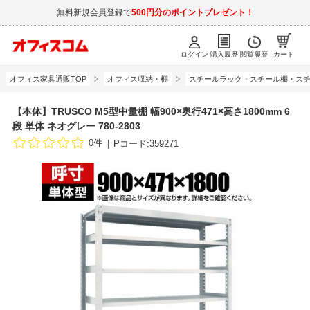
無料新規会員登録で
500円分のポイントプレゼント！
ログイン
購入履歴
閲覧履歴
カート
オフィス家具通販TOP
オフィス収納・棚
スチールラック・スチール棚・スチ
【本体】TRUSCO M5型中量棚 幅900×奥行471×高さ1800mm 6
段 単体 ネオグレー 780-2803
0件
Pコード:359271