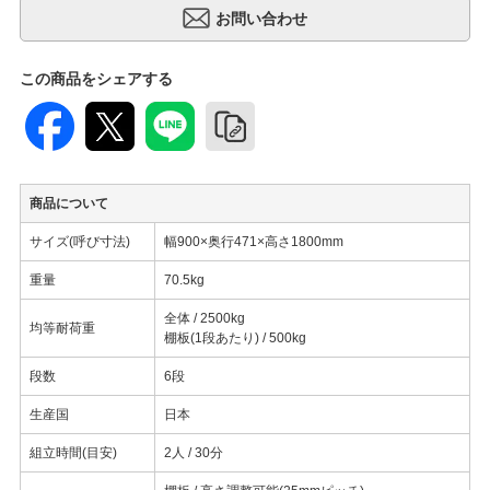
この商品をシェアする
商品について
サイズ(呼び寸法)
幅900×奥行471×高さ1800mm
重量
70.5kg
全体 / 2500kg
均等耐荷重
棚板(1段あたり) / 500kg
段数
6段
生産国
日本
組立時間(目安)
2人 / 30分