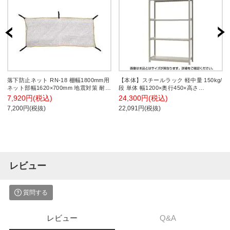
落下防止ネット RN-18 棚幅1800mm用
【本体】スチールラック 軽中量 150kg/
ネット部幅1620×700mm 地震対策 耐震
段 単体 幅1200×奥行450×高さ
防災 固定
2100mm-4段
7,920円(税込)
24,300円(税込)
7,200円(税抜)
22,091円(税抜)
レビュー
質問する
レビュー
Q&A