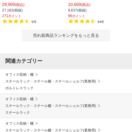
150kg/段 天地6段 幅1812×奥行462×
1800mm 【ホワイト・ブラック】
29,900
10,600
(税込)
(税込)
高さ2100mm スチール棚 スチールシ
27,182(税抜)
9,637(税抜)
ェルフ 収納棚 オープンラック 収納ラ
271
96
ポイント
ポイント
ック
6件
84件
売れ筋商品ランキングをもっと見る
関連カテゴリー
オフィス収納・棚
スチールラック・スチール棚・スチールシェルフ(業務用)
ボルトレスラック
オフィス収納・棚
スチールラック・スチール棚・スチールシェルフ(業務用)
スチールラック
オフィス収納・棚
スチールラック・スチール棚・スチールシェルフ(業務用)