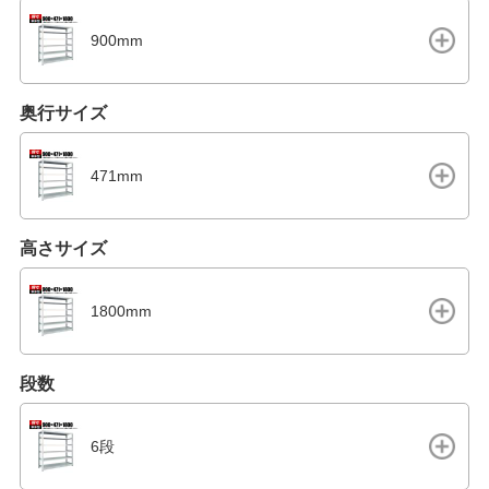
900mm
奥行サイズ
471mm
高さサイズ
1800mm
段数
6段