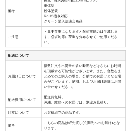
棚板 / 高さ調整可能(25mmピッチ)
単体型
備考
粉体塗装
RoHS指令対応
グリーン購入法適合商品
・集中荷重になりますと耐荷重能力は半減しま
ご注意
す。必ず均等に荷重を分布させてご使用くださ
い。
配送について
複数注文や出荷量の多い時期などはさらにお時間
を頂戴する可能性がございます。また、台数をま
お届け日について
とめてのご購入の場合、分納でのお届けとなる場
合がございます。納期、およびお届け詳細はお問
い合わせください。
配送費無料。
配送費用について
沖縄、離島へのお届けは、別途お見積り。
組立について
お客様組立の商品です。
こちらの商品は軒先渡し(玄関先へのお届け)とな
備考
ります。